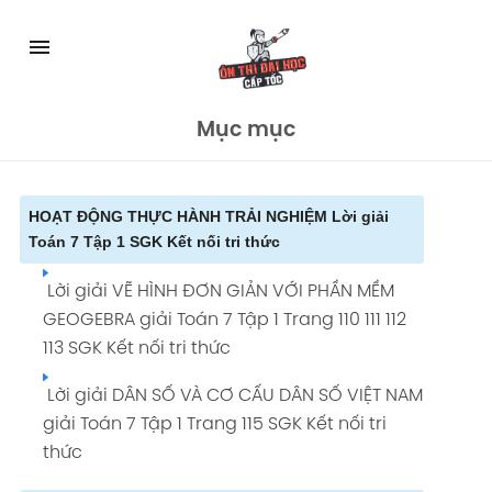
Skip
to
menu
content
Mục mục
HOẠT ĐỘNG THỰC HÀNH TRẢI NGHIỆM Lời giải
Toán 7 Tập 1 SGK Kết nối tri thức
Lời giải VẼ HÌNH ĐƠN GIẢN VỚI PHẦN MỀM
GEOGEBRA giải Toán 7 Tập 1 Trang 110 111 112
113 SGK Kết nối tri thức
Lời giải DÂN SỐ VÀ CƠ CẤU DÂN SỐ VIỆT NAM
giải Toán 7 Tập 1 Trang 115 SGK Kết nối tri
thức