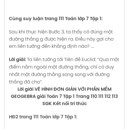
Trang 20 21 22 SGK Kết nối tri thức
Cùng suy luận trang 111 Toán lớp 7 Tập 1:
Sau khi thực hiện Bước 3, ta thấy có đúng một
đường thẳng g được hiện ra. Điều này gợi cho
em liên tưởng đến khẳng định nào? ....
Lời giải:
Ta liên tưởng tới Tiên đề Euclid: “Qua một
điểm nằm ngoài một đường thẳng, chỉ có duy
nhất một đường thẳng song song với đường
thẳng đã cho”.
Lời giải
VẼ HÌNH ĐƠN GIẢN VỚI PHẦN MỀM
GEOGEBRA
giải Toán 7 Tập 1 Trang 110 111 112 113
SGK Kết nối tri thức
HĐ2 trang 111 Toán lớp 7 Tập 1: