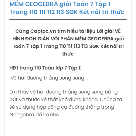
Lời giải BÀI TẬP CUỐI CHƯƠNG 1 giải Toán 7
MỀM GEOGEBRA giải Toán 7 Tập 1
HAI VÀ THỨ BA CỦA TAM GIÁC giải Toán 7 Tập
Tập 1 Trang 108 SGK Kết nối tri thức
Tập 1 Trang 25 SGK Kết nối tri thức
Lời giải LUYỆN TẬP CHUNG giải Toán 7 Tập 1
Lời giải BÀI 11: ĐỊNH LÍ VÀ CHỨNG MINH ĐỊNH LÍ
Trang 110 111 112 113 SGK Kết nối tri thức
1 Trang 70 71 72 73 SGK Kết nối tri thức
Trang 38 SGK Kết nối tri thức
giải Toán 7 Tập 1 Trang 55 56 57 SGK Kết nối
Lời giải BÀI 2: CỘNG TRỪ NHÂN CHIA SỐ HỮU
tri thức
Lời giải LUYỆN TẬP CHUNG giải Toán 7 Tập 1
TỈ giải Toán 7 Tập 1 Trang 10 11 12 13 SGK Kết
Lời giải BÀI TẬP CUỐI CHƯƠNG 2 giải Toán 7
Cùng
Captoc.vn
tìm hiểu tài liệu Lời giải
VẼ
Trang 74 SGK Kết nối tri thức
nối tri thức
Tập 1 Trang 39 SGK Kết nối tri thức
Lời giải LUYỆN TẬP CHUNG giải Toán 7 Tập 1
HÌNH ĐƠN GIẢN VỚI PHẦN MỀM GEOGEBRA
giải
Trang 58 SGK Kết nối tri thức
Lời giải BÀI 15: CÁC TRƯỜNG HỢP BẰNG
Toán 7 Tập 1 Trang 110 111 112 113 SGK Kết nối tri
Lời giải LUYỆN TẬP CHUNG giải Toán 7 Trang
NHAU CỦA TAM GIÁC VUÔNG giải Toán 7 Tập
thức
24 SGK Kết nối tri thức
Lời giải BÀI TẬP CUỐI CHƯƠNG 3 giải Toán 7
1 Trang 75 76 77 78 79 SGK Kết nối tri thức
Tập 1 Trang 59 SGK Kết nối tri thức
HĐ1 trang 110 Toán lớp 7 Tập
1:
Lời giải BÀI 3: LŨY THỪA VỚI SỐ MŨ TỰ NHIÊN
Lời giải BÀI 16: TAM GIÁC CÂN ĐƯỜNG TRUNG
Vẽ hai đường thẳng song song ....
CỦA MỘT SỐ HỮU TỈ giải Toán 7 Trang 16 17 18
TRỰC CỦA ĐOẠN THẲNG giải Toán 7 Tập 1
19 SGK Kết nối tri thức
Trang 80 81 82 83 84 SGK Kết nối tri thức
Em thấy vẽ hai đường thẳng song song bằng
bút và thước kẻ thật khó đúng không. Chúng ta
Lời giải LUYỆN TẬP CHUNG giải Toán 7 Tập 1
Lời giải LUYỆN TẬP CHUNG giải Toán 7 Tập 1
sẽ sử dụng hộp công cụ đường thẳng trong
Trang 14 15 SGK Kết nối tri thức
Trang 86 SGK Kết nối tri thức
Geogebra để vẽ nhé.
Lời giải BÀI 4: THỨ TỰ THỰC HIỆN CÁC PHÉP
Lời giải BÀI TẬP CUỐI CHƯƠNG 4 giải Toán 7
TÍNH QUY TẮC CHUYỂN VẾ giải Toán 7 Tập 1
Tập 1 Trang 87 SGK Kết nối tri thức