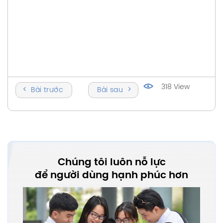
318 View
Bài trước
Bài sau
Chúng tôi luôn nỗ lực
để người dùng hạnh phúc hơn