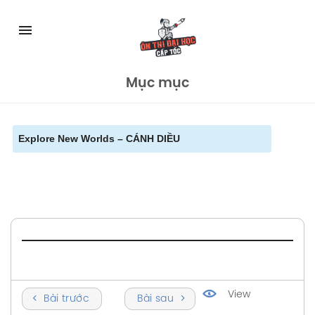
Skip
to
menu
content
Mục mục
Explore New Worlds – CÁNH DIỀU
View
Bài trước
Bài sau