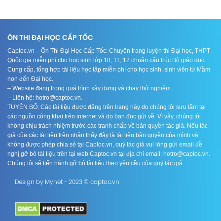
ÔN THI ĐẠI HỌC CẤP TỐC
Captoc.vn – Ôn Thi Đại Học Cấp Tốc: Chuyên trang luyện thi Đại học, THPT
Quốc gia miễn phí cho học sinh lớp 10, 11, 12 chuẩn cấu trúc Bộ giáo dục.
Cung cấp, tổng hợp tài liệu học tập miễn phí cho học sinh, sinh viên từ Mầm
non đến Đại học.
– Website đang trong quá trình xây dựng và chạy thử nghiệm.
– Liên hệ: hotro@captoc.vn.
TUYÊN BỐ: Các tài liệu được đăng trên trang này do chúng tôi sưu tầm tại
các nguồn công khai trên internet và do bạn đọc gửi về. Vì vậy, chúng tôi
không chịu trách nhiệm trước các tranh chấp về bản quyền tác giả. Nếu tác
giả của các tài liệu trên nhận thấy đây là tài liệu bản quyền của mình và
không được phép chia sẻ tại Captoc.vn, quý tác giả vui lòng gửi email đề
nghị gỡ bỏ tài liệu trên tại web Captoc.vn tại địa chỉ email: hotro@captoc.vn.
Chúng tôi sẽ tiến hành gỡ bỏ tài liệu theo yêu cầu của quý tác giả.
Design by Mynet - 2023 © captoc.vn