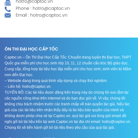
hotro@captoc.vn
Phone : hotro@captoc.vn
Email : hotro@captoc.vn
ÔN THI ĐẠI HỌC CẤP TỐC
Captoc.vn – Ôn Thi Đại Học Cấp Tốc: Chuyên trang luyện thi Đại học, THPT
Quốc gia miễn phí cho học sinh lớp 10, 11, 12 chuẩn cấu trúc Bộ giáo dục.
Cung cấp, tổng hợp tài liệu học tập miễn phí cho học sinh, sinh viên từ Mầm
non đến Đại học.
– Website đang trong quá trình xây dựng và chạy thử nghiệm.
– Liên hệ: hotro@captoc.vn.
TUYÊN BỐ: Các tài liệu được đăng trên trang này do chúng tôi sưu tầm tại
các nguồn công khai trên internet và do bạn đọc gửi về. Vì vậy, chúng tôi
không chịu trách nhiệm trước các tranh chấp về bản quyền tác giả. Nếu tác
giả của các tài liệu trên nhận thấy đây là tài liệu bản quyền của mình và
không được phép chia sẻ tại Captoc.vn, quý tác giả vui lòng gửi email đề
nghị gỡ bỏ tài liệu trên tại web Captoc.vn tại địa chỉ email: hotro@captoc.vn.
Chúng tôi sẽ tiến hành gỡ bỏ tài liệu theo yêu cầu của quý tác giả.