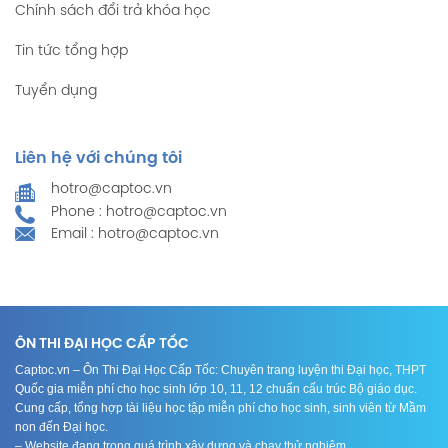
Chính sách đổi trả khóa học
Tin tức tổng hợp
Tuyển dụng
Liên hệ với chúng tôi
hotro@captoc.vn
Phone : hotro@captoc.vn
Email : hotro@captoc.vn
ÔN THI ĐẠI HỌC CẤP TỐC
Captoc.vn – Ôn Thi Đại Học Cấp Tốc: Chuyên trang luyện thi Đại học, THPT
Quốc gia miễn phí cho học sinh lớp 10, 11, 12 chuẩn cấu trúc Bộ giáo dục.
Cung cấp, tổng hợp tài liệu học tập miễn phí cho học sinh, sinh viên từ Mầm
non đến Đại học.
– Website đang trong quá trình xây dựng và chạy thử nghiệm.