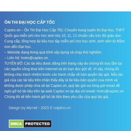
ÔN THI ĐẠI HỌC CẤP TỐC
Captoc.vn – Ôn Thi Đại Học Cấp Tốc: Chuyên trang luyện thi Đại học, THPT
Quốc gia miễn phí cho học sinh lớp 10, 11, 12 chuẩn cấu trúc Bộ giáo dục.
Cung cấp, tổng hợp tài liệu học tập miễn phí cho học sinh, sinh viên từ Mầm
non đến Đại học.
– Website đang trong quá trình xây dựng và chạy thử nghiệm.
– Liên hệ: hotro@captoc.vn.
TUYÊN BỐ: Các tài liệu được đăng trên trang này do chúng tôi sưu tầm tại
các nguồn công khai trên internet và do bạn đọc gửi về. Vì vậy, chúng tôi
không chịu trách nhiệm trước các tranh chấp về bản quyền tác giả. Nếu tác
giả của các tài liệu trên nhận thấy đây là tài liệu bản quyền của mình và
không được phép chia sẻ tại Captoc.vn, quý tác giả vui lòng gửi email đề
nghị gỡ bỏ tài liệu trên tại web Captoc.vn tại địa chỉ email: hotro@captoc.vn.
Chúng tôi sẽ tiến hành gỡ bỏ tài liệu theo yêu cầu của quý tác giả.
Design by Mynet - 2023 © captoc.vn