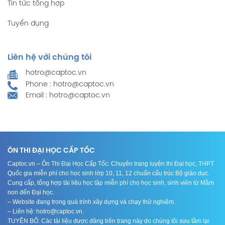
Tin tức tổng hợp
Tuyển dụng
Liên hệ với chúng tôi
hotro@captoc.vn
Phone : hotro@captoc.vn
Email : hotro@captoc.vn
ÔN THI ĐẠI HỌC CẤP TỐC
Captoc.vn – Ôn Thi Đại Học Cấp Tốc: Chuyên trang luyện thi Đại học, THPT
Quốc gia miễn phí cho học sinh lớp 10, 11, 12 chuẩn cấu trúc Bộ giáo dục.
Cung cấp, tổng hợp tài liệu học tập miễn phí cho học sinh, sinh viên từ Mầm
non đến Đại học.
– Website đang trong quá trình xây dựng và chạy thử nghiệm.
– Liên hệ: hotro@captoc.vn.
TUYÊN BỐ: Các tài liệu được đăng trên trang này do chúng tôi sưu tầm tại