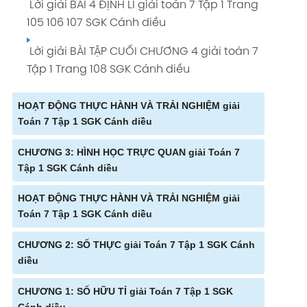
Lời giải BÀI 4 ĐỊNH LÍ giải toán 7 Tập 1 Trang
105 106 107 SGK Cánh diều
Lời giải BÀI TẬP CUỐI CHƯƠNG 4 giải toán 7
Tập 1 Trang 108 SGK Cánh diều
HOẠT ĐỘNG THỰC HÀNH VÀ TRẢI NGHIỆM giải
Toán 7 Tập 1 SGK Cánh diều
CHƯƠNG 3: HÌNH HỌC TRỰC QUAN giải Toán 7
Lời giải CHỦ ĐỀ 2: TẠO ĐỒ DÙNG DẠNG HÌNH
Tập 1 SGK Cánh diều
LĂNG TRỤ ĐỨNG giải toán 7 Tập 1 Trang 88
89 SGK Cánh diều
HOẠT ĐỘNG THỰC HÀNH VÀ TRẢI NGHIỆM giải
Toán 7 Tập 1 SGK Cánh diều
CHƯƠNG 2: SỐ THỰC giải Toán 7 Tập 1 SGK Cánh
Lời giải CHỦ ĐỀ 1: MỘT SỐ HÌNH THỨC KHUYẾN
diều
MÃI TRONG KINH DOANH Tập 1 Trang 73 74 75
SGK Cánh diều
CHƯƠNG 1: SỐ HỮU TỈ giải Toán 7 Tập 1 SGK
Lời giải BÀI 1: SỐ VÔ TỈ CĂN BẬC HAI SỐ HỌC
Cánh diều