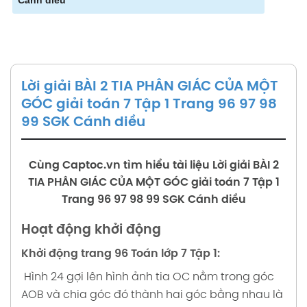
giải Toán 7 Tập 1 Trang 33 34 35 SGK Cánh
diều
Lời giải BÀI 1: TẬP HỢP Q CÁC SỐ HỮU TỈ giải
Toán 7 Tập 1 Trang 5 6 7 8 9 10 11 SGK Cánh
Lời giải BÀI 2 TẬP HỢP R CÁC SỐ THỰC giải
diều
Toán 7 Tập 1 Trang 38 39 40 41 42 SGK Cánh
Lời giải BÀI 2 TIA PHÂN GIÁC CỦA MỘT
diều
Lời giải BÀI 2 CỘNG TRỪ NHÂN CHIA SỐ HỮU
GÓC giải toán 7 Tập 1 Trang 96 97 98
TỈ giải Toán 7 Tập 1 Trang 12 13 14 SGK Cánh
Lời giải BÀI 3: GIÁ TRỊ TUYỆT ĐỐI CỦA MỘT SỐ
99 SGK Cánh diều
diều
THỰC giải Toán 7 Tập 1 Trang 44 45 46 47
SGK Cánh diều
Lời giải BÀI 3: PHÉP TÍNH LŨY THỪA VỚI SỐ MŨ
Cùng
Captoc.vn
tìm hiểu tài liệu Lời giải
BÀI 2
TỰ NHIÊN CỦA MỘT SỐ HỮU TỈ giải Toán 7 Tập
Lời giải BÀI 4: LÀM TRÒN VÀ ƯỚC LƯỢNG giải
TIA PHÂN GIÁC CỦA MỘT GÓC giải toán 7
Tập 1
1 Trang 17 18 19 20 SGK Cánh diều
Toán 7 Tập 1 Trang 48 49 50 51 SGK Cánh
Trang 96 97 98 99 SGK Cánh diều
diều
Lời giải BÀI 4: THỨ TỰ THỰC HIỆN CÁC PHÉP
Hoạt động khởi động
TÍNH QUY TẮC DẤU NGOẶC giải Toán 7 Tập 1
Lời giải BÀI 5: TỈ LỆ THỨC giải Toán 7 Tập 1
Khởi động trang 96 Toán lớp 7 Tập 1:
Trang 23 24 25 26 SGK Cánh diều
Trang 52 53 54 SGK Cánh diều
Hình 24 gợi lên hình ảnh tia OC nằm trong góc
Lời giải BÀI 5: BIỂU DIỄN THẬP PHÂN CỦA SỐ
Lời giải BÀI 6: DÃY TỈ SỐ BẰNG NHAU Tập 1
AOB và chia góc đó thành hai góc bằng nhau là