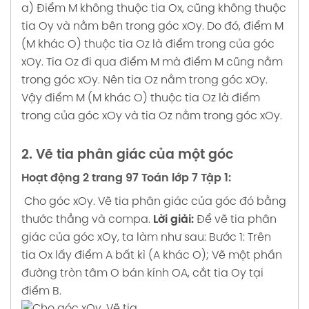
a) Điểm M không thuộc tia Ox, cũng không thuộc
tia Oy và nằm bên trong góc xOy.
Do đó, điểm M
(M khác O) thuộc tia Oz là điểm trong của góc
xOy.
Tia Oz đi qua điểm M mà điểm M cũng nằm
trong góc xOy.
Nên tia Oz nằm trong góc xOy.
Vậy điểm M (M khác O) thuộc tia Oz là điểm
trong của góc xOy và tia Oz nằm trong góc xOy.
2. Vẽ tia phân giác của một góc
Hoạt động 2 trang 97 Toán lớp 7 Tập 1:
Cho góc xOy. Vẽ tia phân giác của góc đó bằng
thước thẳng và compa.
Lời giải:
Để vẽ tia phân
giác của góc xOy, ta làm như sau:
Bước 1: Trên
tia Ox lấy điểm A bất kì (A khác O);
Vẽ một phần
đường tròn tâm O bán kính OA, cắt tia Oy tại
điểm B.