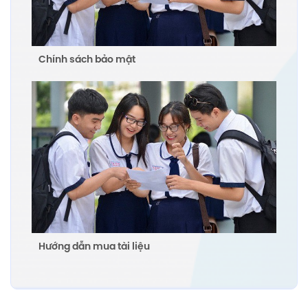
Chính sách bảo mật
Hướng dẫn mua tài liệu