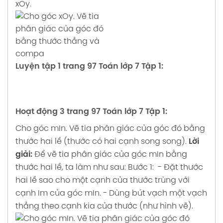
xOy.
Luyện tập 1 trang 97 Toán lớp 7 Tập 1:
Hoạt động 3 trang 97 Toán lớp 7 Tập 1:
Cho góc mIn. Vẽ tia phân giác của góc đó bằng
thước hai lề (thước có hai cạnh song song).
Lời
giải:
Để vẽ tia phân giác của góc mIn bằng
thước hai lề, ta làm như sau:
Bước 1:
- Đặt thước
hai lề sao cho một cạnh của thước trùng với
cạnh Im của góc mIn.
- Dùng bút vạch một vạch
thẳng theo cạnh kia của thước (như hình vẽ).