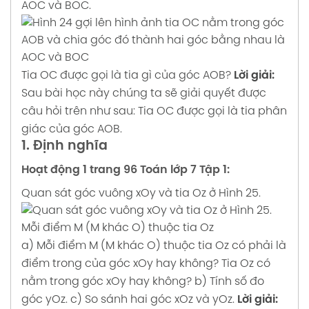
HỮU TỈ giải Toán 7 Tập 1 Trang 27 28 29 SGK
Trang 55 56 57 58 SGK Cánh diều
AOC và BOC.
Cánh diều
Lời giải BÀI 7: ĐẠI LƯỢNG TỈ LỆ THUẬN Tập 1
Lời giải BÀI TẬP CUỐI CHƯƠNG 1 giải Toán 7
Trang 59 60 61 62 SGK Cánh diều
Tập 1 Trang 30 31 SGK Cánh diều
Tia OC được gọi là tia gì của góc AOB?
Lời giải:
Lời giải BÀI 8 ĐẠI LƯỢNG TỈ LỆ NGHỊCH Tập 1
Sau bài học này chúng ta sẽ giải quyết được
Bài 1. Tập hợp. Phần tử của tập hợp - Chân
Trang 64 65 66 67 68 SGK Cánh diều
câu hỏi trên như sau:
Tia OC được gọi là tia phân
trời sáng tạo
Lời giải BÀI TẬP CUỐI CHƯƠNG 2 Tập 1 Trang
giác của góc AOB.
69 70 SGK Cánh diều
1. Định nghĩa
Hoạt động 1 trang 96 Toán lớp 7 Tập 1:
Quan sát góc vuông xOy và tia Oz ở Hình 25.
a) Mỗi điểm M (M khác O) thuộc tia Oz có phải là
điểm trong của góc xOy hay không? Tia Oz có
nằm trong góc xOy hay không?
b) Tính số đo
góc yOz.
c) So sánh hai góc xOz và yOz.
Lời giải: