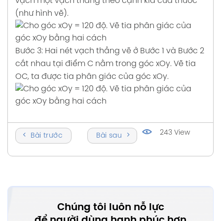
vạch một vạch thẳng theo cạnh kia của thước
(như hình vẽ).
Bước 3: Hai nét vạch thẳng vẽ ở Bước 1 và Bước 2
cắt nhau tại điểm C nằm trong góc xOy. Vẽ tia
OC, ta được tia phân giác của góc xOy.
243 View
Bài trước
Bài sau
Chúng tôi luôn nỗ lực
để người dùng hạnh phúc hơn