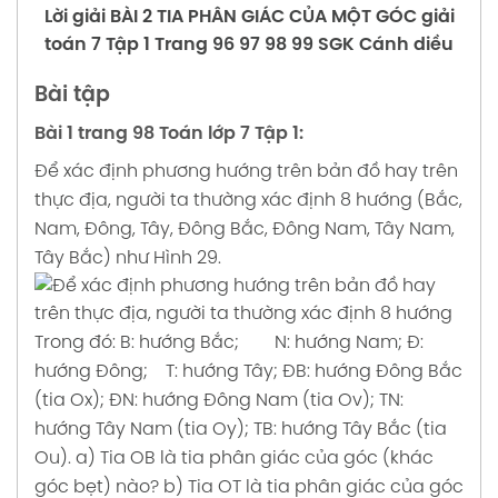
Lời giải
BÀI 2 TIA PHÂN GIÁC CỦA MỘT GÓC giải
toán 7
Tập 1 Trang 96 97 98 99 SGK Cánh diều
Bài tập
Bài 1 trang 98 Toán lớp 7 Tập 1:
Để xác định phương hướng trên bản đồ hay trên
thực địa, người ta thường xác định 8 hướng (Bắc,
Nam, Đông, Tây, Đông Bắc, Đông Nam, Tây Nam,
Tây Bắc) như Hình 29.
Trong đó:
B: hướng Bắc; N: hướng Nam;
Đ:
hướng Đông; T: hướng Tây;
ĐB: hướng Đông Bắc
(tia Ox);
ĐN: hướng Đông Nam (tia Ov);
TN:
hướng Tây Nam (tia Oy);
TB: hướng Tây Bắc (tia
Ou).
a) Tia OB là tia phân giác của góc (khác
góc bẹt) nào?
b) Tia OT là tia phân giác của góc