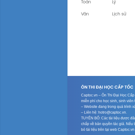
Toán
Lý
Văn
Lịch sử
ÔN THI ĐẠI HỌC CẤP TỐC
Captoc.vn – Ôn Thi Đại Học Cấp T
miễn phí cho học sinh, sinh viê
– Website đang trong quá trình 
– Liên hệ: hotro@captoc.vn.
TUYÊN BỐ: Các tài liệu được đăng
chấp về bản quyền tác giả. Nếu tá
bỏ tài liệu trên tại web Captoc.v