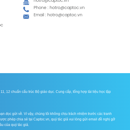
hotro@captoc.vn
Phone : hotro@captoc.vn
Email : hotro@captoc.vn
ọc
1, 12 chuẩn cấu trúc Bộ giáo dục. Cung cấp, tổng hợp tài liệu học tập
ạn đọc gửi về. Vì vậy, chúng tôi không chịu trách nhiệm trước các tranh
được phép chia sẻ tại Captoc.vn, quý tác giả vui lòng gửi email đề nghị gỡ
ầu của quý tác giả.