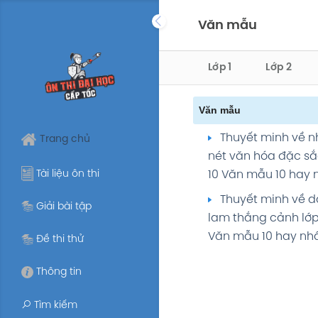
Skip
Văn mẫu
to
content
Lớp 1
Lớp 2
Văn mẫu
Thuyết minh về 
Trang chủ
nét văn hóa đặc sắ
Tài liệu ôn thi
10 Văn mẫu 10 hay 
Thuyết minh về 
Giải bài tập
lam thắng cảnh lớp
Văn mẫu 10 hay nh
Đề thi thử
Thông tin
Tìm kiếm