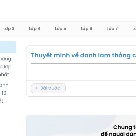
Lớp 3
Lớp 4
Lớp 5
Lớp 6
Lớp 7
L
Thuyết minh về danh lam thắng c
những
c lớp
nhất
danh
Bài trước
 10
ất
Chúng tô
để người dù