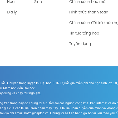
Hóa
Sinh
Chính sách bảo mật
Địa lý
Hình thức thanh toán
Chính sách đổi trả khóa h
Tin tức tổng hợp
Tuyển dụng
ốc: Chuyên trang luyện thi Đại học, THPT Quốc gia miễn phí cho học sinh lớp 10, 1
n từ Mầm non đến Đại học.
xây dựng và chạy thử nghiệm.
 trên trang này do chúng tôi sưu tầm tại các nguồn công khai trên internet và do b
c giả của các tài liệu trên nhận thấy đây là tài liệu bản quyền của mình và không 
n tại địa chỉ email: hotro@captoc.vn. Chúng tôi sẽ tiến hành gỡ bỏ tài liệu theo yêu c