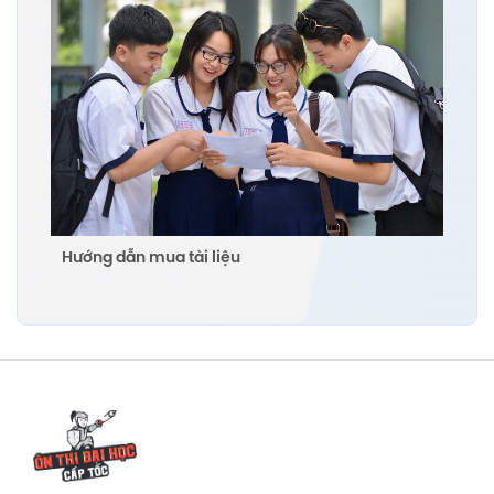
Lời giải Unit 10: ECOTOURISM soạn Tiếng Anh
10 Trang 110 111 112 113 114 115 116 117 118 Global
Success KẾT NỐI TRI THỨC
Giải Tiếng Anh lớp 10 Global Success KẾT
NỐI TRI THỨC hay nhất
Hướng dẫn mua tài liệu