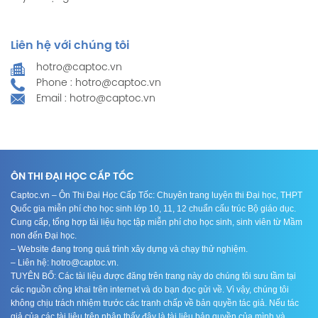
Liên hệ với chúng tôi
hotro@captoc.vn
Phone : hotro@captoc.vn
Email : hotro@captoc.vn
ÔN THI ĐẠI HỌC CẤP TỐC
Captoc.vn – Ôn Thi Đại Học Cấp Tốc: Chuyên trang luyện thi Đại học, THPT
Quốc gia miễn phí cho học sinh lớp 10, 11, 12 chuẩn cấu trúc Bộ giáo dục.
Cung cấp, tổng hợp tài liệu học tập miễn phí cho học sinh, sinh viên từ Mầm
non đến Đại học.
– Website đang trong quá trình xây dựng và chạy thử nghiệm.
– Liên hệ: hotro@captoc.vn.
TUYÊN BỐ: Các tài liệu được đăng trên trang này do chúng tôi sưu tầm tại
các nguồn công khai trên internet và do bạn đọc gửi về. Vì vậy, chúng tôi
không chịu trách nhiệm trước các tranh chấp về bản quyền tác giả. Nếu tác
giả của các tài liệu trên nhận thấy đây là tài liệu bản quyền của mình và