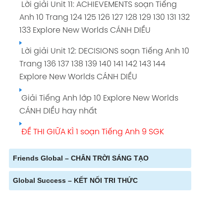
Lời giải Unit 11: ACHIEVEMENTS soạn Tiếng
Anh 10 Trang 124 125 126 127 128 129 130 131 132
133 Explore New Worlds CÁNH DIỀU
Lời giải Unit 12: DECISIONS soạn Tiếng Anh 10
Trang 136 137 138 139 140 141 142 143 144
Explore New Worlds CÁNH DIỀU
Giải Tiếng Anh lớp 10 Explore New Worlds
CÁNH DIỀU hay nhất
ĐỀ THI GIỮA KÌ 1 soạn Tiếng Anh 9 SGK
Friends Global – CHÂN TRỜI SÁNG TẠO
Global Success – KẾT NỐI TRI THỨC
Lời giải Unit 1: FEELINGS soạn Tiếng Anh 10
Trang 10 11 12 13 14 1 16 17 18 19 20 21 Friends
Lời giải Unit 1: FAMILY LIFE soạn Tiếng Anh 10
Global CHÂN TRỜI SÁNG TẠO
Trang 8 9 10 11 12 13 14 15 16 17 Global Success