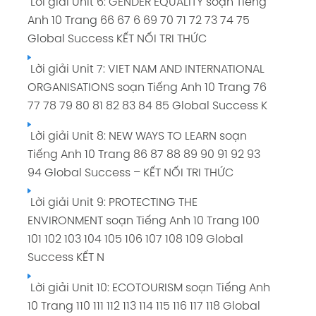
Lời giải Unit 6: GENDER EQUALITY soạn Tiếng
Lời giải Unit 11: ACHIEVEMENTS soạn Tiếng
Friends Global CHÂN TRỜI SÁNG TẠO
Anh 10 Trang 66 67 6 69 70 71 72 73 74 75
Anh 10 Trang 124 125 126 127 128 129 130 131 132
Lời giải Unit 8: SCIENCE soạn Tiếng Anh 10
Global Success KẾT NỐI TRI THỨC
133 Explore New Worlds CÁNH DIỀU
Trang 94 95 96 97 98 99 100 101 102 103 104
Lời giải Unit 7: VIET NAM AND INTERNATIONAL
Lời giải Unit 12: DECISIONS soạn Tiếng Anh 10
105 Friends Global CHÂN TRỜI SÁNG TẠO
ORGANISATIONS soạn Tiếng Anh 10 Trang 76
Trang 136 137 138 139 140 141 142 143 144
Giải Tiếng Anh lớp 10 Friends Global CHÂN
77 78 79 80 81 82 83 84 85 Global Success K
Explore New Worlds CÁNH DIỀU
TRỜI SÁNG TẠO hay nhất
Lời giải Unit 8: NEW WAYS TO LEARN soạn
Giải Tiếng Anh lớp 10 Explore New Worlds
Tiếng Anh 10 Trang 86 87 88 89 90 91 92 93
CÁNH DIỀU hay nhất
94 Global Success – KẾT NỐI TRI THỨC
ĐỀ THI GIỮA KÌ 1 soạn Tiếng Anh 9 SGK
Lời giải Unit 9: PROTECTING THE
ENVIRONMENT soạn Tiếng Anh 10 Trang 100
101 102 103 104 105 106 107 108 109 Global
Success KẾT N
Lời giải Unit 10: ECOTOURISM soạn Tiếng Anh
10 Trang 110 111 112 113 114 115 116 117 118 Global