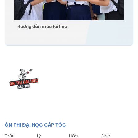
Hướng dẫn mua tài liệu
ÔN THI ĐẠI HỌC CẤP TỐC
Toán
Lý
Hóa
Sinh