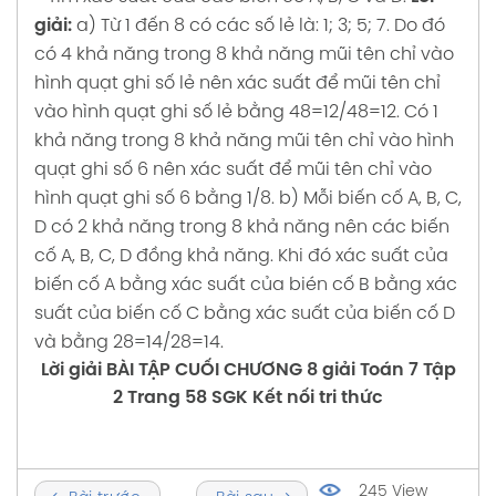
giải:
a) Từ 1 đến 8 có các số lẻ là: 1; 3; 5; 7.
Do đó
có 4 khả năng trong 8 khả năng mũi tên chỉ vào
hình quạt ghi số lẻ nên xác suất để mũi tên chỉ
vào hình quạt ghi số lẻ bằng
4
8
=
1
2/
48=12
.
Có 1
khả năng trong 8 khả năng mũi tên chỉ vào hình
quạt ghi số 6 nên xác suất để mũi tên chỉ vào
hình quạt ghi số 6 bằng
1/8
.
b) Mỗi biến cố A, B, C,
D có 2 khả năng trong 8 khả năng nên các biến
cố A, B, C, D đồng khả năng.
Khi đó xác suất của
biến cố A bằng xác suất của bién cố B bằng xác
suất của biến cố C bằng xác suất của biến cố D
và bằng
2
8
=
1
4/
28=14
.
Lời giải BÀI TẬP CUỐI CHƯƠNG 8
giải Toán 7 Tập
2 Trang 58 SGK Kết nối tri thức
245 View