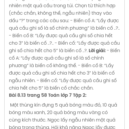
nhiên một quả cầu trong túi. Chọn từ thích hợp
tri thức
giải Toán 7 Tập 2 Trang 39 40 41 42 43 44
(chắc chắn, không thể, ngẫu nhiên) thay vào
SGK Kết nối tri thức
Lời giải LUYỆN TẬP CHUNG giải Toán 7 Tập 2
dấu “?” trong các câu sau:
- Biến cố A: “Lấy được
Trang 20 SGK Kết nối tri thức
Lời giải LUYỆN TẬP CHUNG giải Toán 7 Tập 2
quả cầu ghi số là số chính phương” là biến cố ..?..
Trang 45 SGK Kết nối tri thức
- Biến cố B: “Lấy được quả cầu ghi số chia hết
Lời giải BÀI TẬP CUỐI CHƯƠNG 6 giải Toán 7
cho 3” là biến cố ..?..
- Biến cố: “Lấy được quả cầu
Tập 2 Trang 21 SGK Kết nối tri thức
Lời giải BÀI TẬP CUỐI CHƯƠNG 7 giải Toán 7
ghi số chia hết cho 5” là biến cố ..?.
Lời giải:
- Biến
Tập 2 Trang 46 SGK Kết nối tri thức
cố A: “Lấy được quả cầu ghi số là số chính
phương” là biến cố không thể.
- Biến cố B: “Lấy
được quả cầu ghi số chia hết cho 3” là biến cố
ngẫu nhiên.
- Biến cố: “Lấy được quả cầu ghi số
chia hết cho 5” là biến cố chắc chắn.
Bài 8.13 trang 58 Toán lớp 7 Tập 2:
Một thùng kín đựng 5 quả bóng màu đỏ, 10 quả
bóng màu xanh, 20 quả bóng màu vàng có
cùng kích thước. Ngọc lấy ngẫu nhiên một quả
bóng trong thùng. Hỏi khả năng Ngọc lấy được