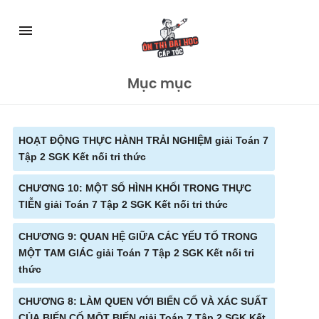
Skip
to
menu
content
Mục mục
HOẠT ĐỘNG THỰC HÀNH TRẢI NGHIỆM giải Toán 7
Tập 2 SGK Kết nối tri thức
CHƯƠNG 10: MỘT SỐ HÌNH KHỐI TRONG THỰC
Lời giải ĐẠI LƯỢNG TỈ LỆ TRONG ĐỜI SỐNG
TIỄN giải Toán 7 Tập 2 SGK Kết nối tri thức
giải Toán 7 Tập 2 Trang 104 105 SGK Kết nối
tri thức
CHƯƠNG 9: QUAN HỆ GIỮA CÁC YẾU TỐ TRONG
Lời giải LUYỆN TẬP giải Toán 7 Tập 2 Trang 93
MỘT TAM GIÁC giải Toán 7 Tập 2 SGK Kết nối tri
SGK Kết nối tri thức
Lời giải HỘP QUÀ VÀ CHÂN ĐẾ LỊCH ĐỂ BÀN
thức
CỦA EM giải Toán 7 Tập 2 Trang 108 109 SGK
Lời giải BÀI 37: HÌNH LĂNG TRỤ ĐỨNG TAM
Kết nối tri thức
CHƯƠNG 8: LÀM QUEN VỚI BIẾN CỐ VÀ XÁC SUẤT
Lời giải BÀI 31: QUAN HỆ GIỮA GÓC VÀ CẠNH
GIÁC VÀ HÌNH LĂNG TRỤ ĐỨNG TỨ GIÁC giải
CỦA BIẾN CỐ MỘT BIẾN giải Toán 7 Tập 2 SGK Kết