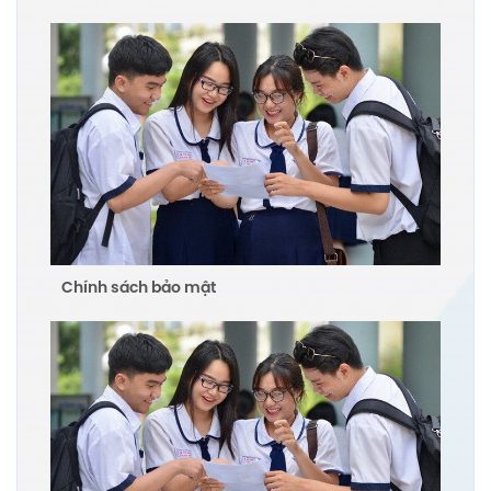
Chính sách bảo mật