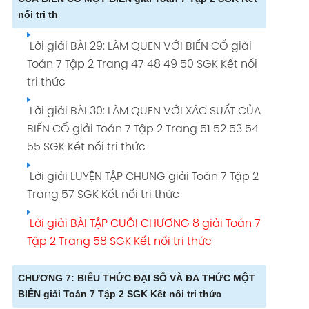
ĐỐI DIỆN TRONG MỘT TAM GIÁC giải Toán 7
Toán 7 Tập 2 Trang 94 95 96 97 98 99 100
Lời giải BÀI TẬP ÔN TẬP CUỐI NĂM giải Toán 7
nối tri th
Tập 2 Trang 59 60 61 62 SGK Kết nối tri thức
SGK Kết
Tập 2 Trang 110 111 112 113 SGK Kết nối tri thức
Lời giải BÀI 29: LÀM QUEN VỚI BIẾN CỐ giải
Lời giải BÀI 32: QUAN HỆ GIỮA ĐƯỜNG
Lời giải LUYỆN TẬP giải Toán 7 Tập 2 Trang
Toán 7 Tập 2 Trang 47 48 49 50 SGK Kết nối
VUÔNG GÓC VÀ ĐƯỜNG XIÊN giải Toán 7 Tập
101 SGK Kết nối tri thức
tri thức
2 Trang 63 64 65 SGK Kết nối tri thức
Lời giải BÀI TẬP CUỐI CHƯƠNG 10 giải Toán 7
Lời giải BÀI 30: LÀM QUEN VỚI XÁC SUẤT CỦA
Lời giải BÀI 33: QUAN HỆ GIỮA BA CẠNH CỦA
Tập 2 Trang 102 SGK Kết nối tri thức
BIẾN CỐ giải Toán 7 Tập 2 Trang 51 52 53 54
MỘT TAM GIÁC giải Toán 7 Tập 2 Trang 66 68
55 SGK Kết nối tri thức
69 SGK Kết nối tri thức
Lời giải LUYỆN TẬP CHUNG giải Toán 7 Tập 2
Lời giải LUYỆN TẬP CHUNG giải Toán 7 Tập 2
Trang 57 SGK Kết nối tri thức
Trang 71 SGK Kết nối tri thức
Lời giải BÀI TẬP CUỐI CHƯƠNG 8 giải Toán 7
Lời giải BÀI 34: SỰ ĐỒNG QUY CỦA BA
Tập 2 Trang 58 SGK Kết nối tri thức
ĐƯỜNG TRUNG TUYẾN BA ĐƯỜNG PHÂN GIÁC
TRONG MỘT TAM GIÁC giải Toán 7 Tập 2
CHƯƠNG 7: BIỂU THỨC ĐẠI SỐ VÀ ĐA THỨC MỘT
Trang 72 73 74 75
BIẾN giải Toán 7 Tập 2 SGK Kết nối tri thức