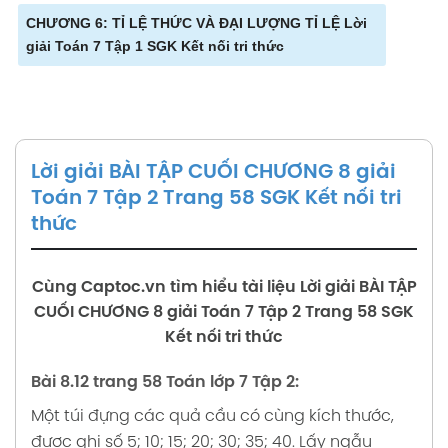
Lời giải BÀI 35: SỰ ĐỒNG QUY CỦA BA
CHƯƠNG 6: TỈ LỆ THỨC VÀ ĐẠI LƯỢNG TỈ LỆ Lời
Lời giải BÀI 24: BIỂU THỨC ĐẠI SỐ giải Toán 7
ĐƯỜNG TRUNG TRỰC BA ĐƯỜNG CAO TRONG
giải Toán 7 Tập 1 SGK Kết nối tri thức
Tập 2 Trang 23 24 SGK Kết nối tri thức
MỘT TAM GIÁC giải Toán 7 Tập 2 Trang 77 78
79 80 81 SGK
Lời giải BÀI 20: TỈ LỆ THỨC giải Toán 7 Tập 2
Lời giải BÀI 25: ĐA THỨC MỘT BIẾN giải Toán
Trang 4 5 6 7 SGK Kết nối tri thức
7 Tập 2 Trang 25 26 27 28 29 30 31 SGK Kết
Lời giải LUYỆN TẬP CHUNG giải Toán 7 Tập 2
nối tri thức
Trang 83 SGK Kết nối tri thức
Lời giải BÀI 21: TÍNH CHẤT CỦA DÃY TỈ SỐ
Lời giải BÀI TẬP CUỐI CHƯƠNG 8 giải
BẰNG NHAU giải Toán 7 Tập 2 Trang 8 9 SGK
Lời giải BÀI 26: PHÉP CỘNG VÀ PHÉP TRỪ ĐA
Lời giải BÀI TẬP CUỐI CHƯƠNG 9 giải Toán 7
Toán 7 Tập 2 Trang 58 SGK Kết nối tri
Kết nối tri thức
THỨC MỘT BIẾN giải Toán 7 Tập 2 Trang 32 33
Tập 2 Trang 84 SGK Kết nối tri thức
thức
34 SGK Kết nối tri thức
Lời giải LUYỆN TẬP CHUNG giải Toán 7 Tập 2
Trang 10 SGK Kết nối tri thức
Lời giải LUYỆN TẬP CHUNG giải Toán 7 Tập 2
Cùng
Captoc.vn
tìm hiểu tài liệu Lời giải BÀI TẬP
Trang 38 SGK Kết nối tri thức
CUỐI CHƯƠNG 8
giải Toán 7 Tập 2 Trang 58 SGK
Lời giải BÀI 22: ĐẠI LƯỢNG TỈ LỆ THUẬN giải
Kết nối tri thức
Toán 7 Tập 2 Trang 11 12 13 14 SGK Kết nối tri
Lời giải BÀI 27: PHÉP NHÂN ĐA THỨC MỘT BIẾN
thức
giải Toán 7 Tập 2 Trang 36 37 38 SGK Kết nối
Bài 8.12 trang 58 Toán lớp 7 Tập 2:
tri thức
Một túi đựng các quả cầu có cùng kích thước,
Lời giải BÀI 23: ĐẠI LƯỢNG TỈ LỆ NGHỊCH giải
được ghi số 5; 10; 15; 20; 30; 35; 40. Lấy ngẫu
Toán 7 Tập 2 Trang 15 16 17 18 19 SGK Kết nối
Lời giải BÀI 28: PHÉP CHIA ĐA THỨC MỘT BIẾN