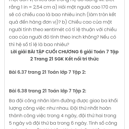
rằng
1 in = 2,54 cm
a) Hỏi một người cao 170 cm
sẽ có chiều cao là bao nhiêu inch (làm tròn kết
quả đến hàng đơn vị)?
b) Chiều cao của một
người tính theo xentimét có tỉ lệ thuận với chiều
cao của người đó tính theo inch không? Nếu có
thì hệ số tỉ lệ là bao nhiêu?
Lời giải
BÀI TẬP CUỐI CHƯƠNG 6
giải Toán 7 Tập
2 Trang 21 SGK Kết nối tri thức
Bài 6.37 trang 21 Toán lớp 7 Tập 2:
Bài 6.38 trang 21 Toán lớp 7 Tập 2:
Ba đội công nhân làm đường được giao ba khối
lượng công việc như nhau. Đội thứ nhất hoàn
thành công việc trong 4 ngày, đội thứ hai trong
5 ngày và đội thứ ba trong 6 ngày. Tính số công