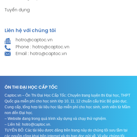
Tuyển dụng
Liên hệ với chúng tôi
hotro@captoc.vn
Phone : hotro@captoc.vn
Email : hotro@captoc.vn
ÔN THI ĐẠI HỌC CẤP TỐC
Captoc.vn – Ôn Thi Đại Học Cấp Tốc: Chuyên trang luyện thi Đại học, THPT
Quốc gia miễn phí cho học sinh lớp 10, 11, 12 chuẩn cấu trúc Bộ giáo dục.
Cung cấp, tổng hợp tài liệu học tập miễn phí cho học sinh, sinh viên từ Mầm
non đến Đại học.
– Website đang trong quá trình xây dựng và chạy thử nghiệm.
– Liên hệ: hotro@captoc.vn.
TUYÊN BỐ: Các tài liệu được đăng trên trang này do chúng tôi sưu tầm tại
các nguồn công khai trên internet và do bạn đọc gửi về. Vì vậy, chúng tôi