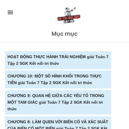
Skip
to
menu
content
Mục mục
HOẠT ĐỘNG THỰC HÀNH TRẢI NGHIỆM giải Toán 7
Tập 2 SGK Kết nối tri thức
CHƯƠNG 10: MỘT SỐ HÌNH KHỐI TRONG THỰC
Lời giải ĐẠI LƯỢNG TỈ LỆ TRONG ĐỜI SỐNG
TIỄN giải Toán 7 Tập 2 SGK Kết nối tri thức
giải Toán 7 Tập 2 Trang 104 105 SGK Kết nối
tri thức
CHƯƠNG 9: QUAN HỆ GIỮA CÁC YẾU TỐ TRONG
Lời giải LUYỆN TẬP giải Toán 7 Tập 2 Trang 93
MỘT TAM GIÁC giải Toán 7 Tập 2 SGK Kết nối tri
SGK Kết nối tri thức
Lời giải HỘP QUÀ VÀ CHÂN ĐẾ LỊCH ĐỂ BÀN
thức
CỦA EM giải Toán 7 Tập 2 Trang 108 109 SGK
Lời giải BÀI 37: HÌNH LĂNG TRỤ ĐỨNG TAM
Kết nối tri thức
CHƯƠNG 8: LÀM QUEN VỚI BIẾN CỐ VÀ XÁC SUẤT
Lời giải BÀI 31: QUAN HỆ GIỮA GÓC VÀ CẠNH
GIÁC VÀ HÌNH LĂNG TRỤ ĐỨNG TỨ GIÁC giải
CỦA BIẾN CỐ MỘT BIẾN giải Toán 7 Tập 2 SGK Kết