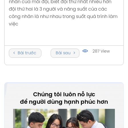
nhân của mỗi đội, biết đội thứ nhất nhiều hơn
đội thứ hai là 3 người và năng suất của các
công nhân là như nhau trong suốt quá trình làm
việc
287 View
Bài trước
Bài sau
Chúng tôi luôn nỗ lực
để người dùng hạnh phúc hơn