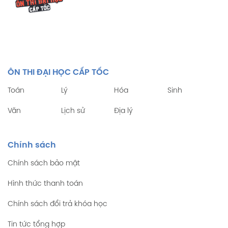
ÔN THI ĐẠI HỌC CẤP TỐC
Toán
Lý
Hóa
Sinh
Văn
Lịch sử
Địa lý
Chính sách
Chính sách bảo mật
Hình thức thanh toán
Chính sách đổi trả khóa học
Tin tức tổng hợp