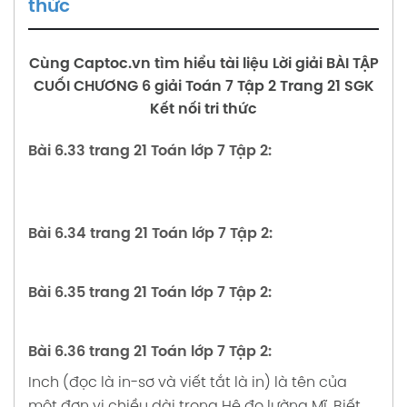
thức
Cùng
Captoc.vn
tìm hiểu tài liệu Lời giải
BÀI TẬP
CUỐI CHƯƠNG 6
giải Toán 7 Tập 2 Trang 21 SGK
Kết nối tri thức
Bài 6.33 trang 21 Toán lớp 7 Tập 2:
Bài 6.34 trang 21 Toán lớp 7 Tập 2:
Bài 6.35 trang 21 Toán lớp 7 Tập 2:
Bài 6.36 trang 21 Toán lớp 7 Tập 2:
Inch (đọc là in-sơ và viết tắt là in) là tên của
một đơn vị chiều dài trong Hệ đo lường Mĩ. Biết