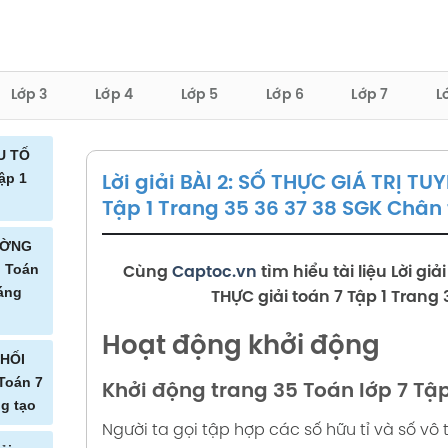
Lớp 3
Lớp 4
Lớp 5
Lớp 6
Lớp 7
L
U TỐ
ập 1
Lời giải BÀI 2: SỐ THỰC GIÁ TRỊ T
Tập 1 Trang 35 36 37 38 SGK Chân 
THẬP VÀ
ƯỜNG
iải
 Toán
Cùng
Captoc.vn
tìm hiểu tài liệu Lời giả
sáng
89 90
THỰC
giải toán 7
Tập 1 Trang 
 sáng
Hoạt động khởi động
 GÓC Ở
HỐI
 ĐỒ
 toán 7
Toán 7
Khởi động trang 35 Toán lớp 7 Tập
i toán
g tạo
 72
Người ta gọi tập hợp các số hữu tỉ và số vô tỉ l
 98 99
 tạo
 HỘP