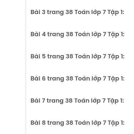
Bài 3 trang 38 Toán lớp 7 Tập 1:
Bài 4 trang 38 Toán lớp 7 Tập 1:
Bài 5 trang 38 Toán lớp 7 Tập 1:
Bài 6 trang 38 Toán lớp 7 Tập 1:
Bài 7 trang 38 Toán lớp 7 Tập 1:
Bài 8 trang 38 Toán lớp 7 Tập 1: