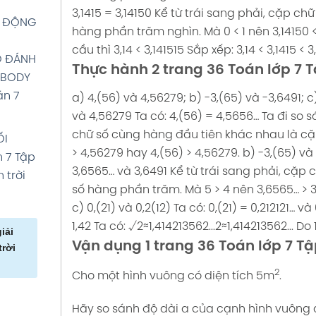
ỜNG
3,1415 = 3,14150
Kể từ trái sang phải, cặp ch
 TÍCH
ẠT ĐỘNG
 VÀ ĐO
hàng phần trăm nghìn. Mà 0 < 1 nên 3,14150 < 3
 TÍCH
ỀM
cầu thì 3,14 < 3,141515
Sắp xếp: 3,14 < 3,1415 < 3
Ụ ĐỨNG
Ố ĐÁNH
 7 Tậ
Thực hành 2 trang 36 Toán lớp 7 T
Ụ ĐỨNG
(BODY
Tập 1
ỐI
án 7
a) 4,(56) và 4,56279;
b) -3,(65) và -3,6491;
c
 7 Tập
và 4,56279
Ta có:
4,(56) = 4,5656…
Ta đi so 
Chân
ẠT ĐỘNG
chữ số cùng hàng đầu tiên khác nhau là cặ
ỐI
> 4,56279 hay 4,(56) > 4,56279.
b) -3,(65) và
 7 Tập
ÁN VỀ
3,6565… và 3,6491
Kể từ trái sang phải, cặp
 trời
 giải
số hàng phần trăm. Mà 5 > 4 nên 3,6565… > 3,
64 65
c) 0,(21) và 0,2(12)
Ta có: 0,(21) = 0,212121… và 
1,42
Ta có:
√
2
≈
1
,
414213562...
2≈1,414213562...
Do 
iải
Vận dụng 1 trang 36 Toán lớp 7 Tập
ỐI
trời
 7 Tập
2
Cho một hình vuông có diện tích 5m
.
Chân
HỢP
Hãy so sánh độ dài a của cạnh hình vuông đ
toán 7