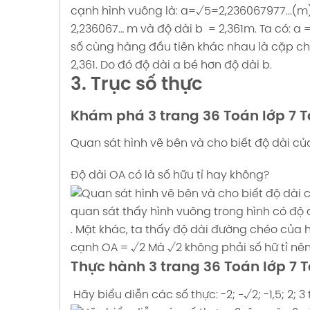
cạnh hình vuông là:
a
=
√
5
=
2
,
236067977..
.
(m
SGK
2,236067… m và độ dài b = 2,361m.
Ta có:
a 
số cùng hàng đầu tiên khác nhau là cặp chữ
 PHÉP
2,361. Do đó độ dài a bé hơn độ dài b.
giải
3. Trục số thực
 12 13
 sáng
Khám phá 3 trang 36 Toán lớp 7 Tậ
Quan sát hình vẽ bên và cho biết độ dài của
THỪA
giải
Độ dài OA có là số hữu tỉ hay không?
8 19 20
 sáng
quan sát thấy hình vuông trong hình có độ 
. Mặt khác, ta thấy độ dài đường chéo của 
 TẮC
cạnh OA =
√
2
Mà
√
2
không phải số hữ tỉ nên
 TẮC
Thực hành 3 trang 36 Toán lớp 7 T
n 7 Tập
Hãy biểu diễn các số thực: -2;
−
√
2
; -1,5; 2; 
 SGK