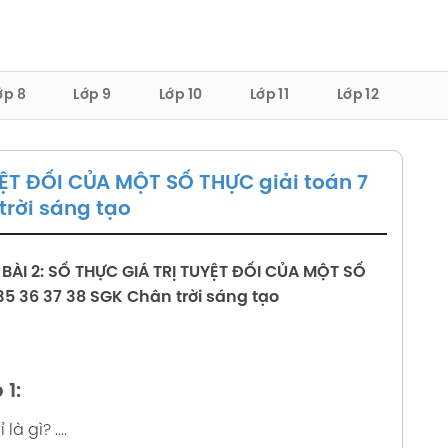
ớp 8
Lớp 9
Lớp 10
Lớp 11
Lớp 12
UYỆT ĐỐI CỦA MỘT SỐ THỰC giải toán 7
trời sáng tạo
i
BÀI 2: SỐ THỰC GIÁ TRỊ TUYỆT ĐỐI CỦA MỘT SỐ
35 36 37 38 SGK Chân trời sáng tạo
 1:
à gì? ....