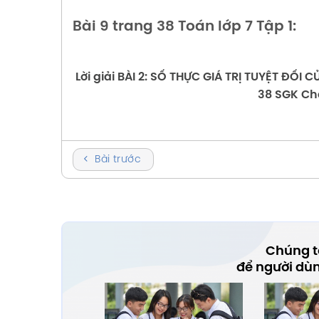
Bài 9 trang 38 Toán lớp 7 Tập 1:
Lời giải
BÀI 2: SỐ THỰC GIÁ TRỊ TUYỆT ĐỐI
38 SGK Châ
Bài trước
Chúng tô
để người dù