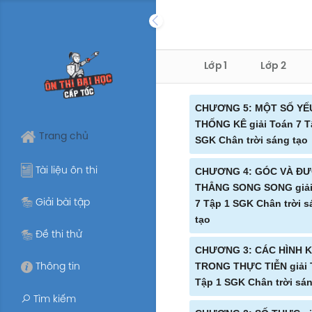
Skip
to
content
Lớp 1
Lớp 2
CHƯƠNG 5: MỘT SỐ YẾ
THỐNG KÊ giải Toán 7 T
Trang chủ
SGK Chân trời sáng tạo
Lời giải BÀI 1: THU 
Tài liệu ôn thi
CHƯƠNG 4: GÓC VÀ Đ
PHÂN LOẠI DỮ LIỆU g
THẲNG SONG SONG giải
7 Tập 1 SGK Chân trời 
toán 7 Tập 1 Trang 
Giải bài tập
tạo
91 92 SGK Chân trời
Đề thi thử
tạo
Lời giải BÀI 1: CÁC
CHƯƠNG 3: CÁC HÌNH K
Lời giải BÀI 2: BIỂU
VỊ TRÍ ĐẶC BIỆT giải
TRONG THỰC TIỄN giải 
Thông tin
HÌNH QUẠT TRÒN giả
Tập 1 SGK Chân trời sán
Tập 1 Trang 69 70 71
Tìm kiếm
7 Tập 1 Trang 96 97
SGK Chân trời sáng
Lời giải BÀI 1: HÌNH