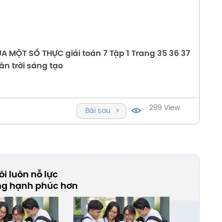
 CỦA MỘT SỐ THỰC
giải toán 7
Tập 1 Trang 35 36 37
n trời sáng tạo
299 View
Bài sau
i luôn nỗ lực
ng hạnh phúc hơn