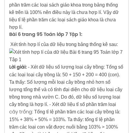
phần trăm các loại sách giáo khoa trong bảng thống
kê trên là 100% nên điều này là chưa hợp lí. Vậy dữ
liệu tỉ lệ phần trăm các loại sách giáo khoa là chưa
hợp lí.
Bài 6 trang 95 Toán lớp 7 Tập 1:
Xét tính hợp lí của dữ liệu trong bảng thống kê sau:
- Xét dữ liệu số lượng loại cây trồng: Tổng số
Lời giải:
các loại loại cây trồng là: 50 + 150 + 200 = 400 (con).
Ta thấy: Số lượng mỗi loại cây trồng nhỏ hơn số
lượng tổng thể và có tính đại diện cho dữ liệu loại cây
trồng trong nhà vườn C. Do đó, dữ liệu số lượng loại
cây trồng là hợp lí. - Xét dữ liệu tỉ số phần trăm loại
Tổng tỉ lệ phần trăm các loại cây trồng là:
cây trồng:
15% + 38% + 50% = 103%. Ta thấy: tổng tỉ lệ phần
trăm các loại con vật được nuôi bằng 103% > 100%