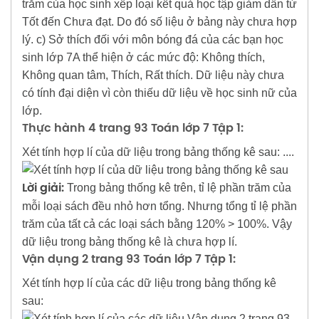
trăm của học sinh xếp loại kết quả học tập giảm dần từ
Tốt đến Chưa đạt. Do đó số liệu ở bảng này chưa hợp
lý. c) Sở thích đối với môn bóng đá của các bạn học
sinh lớp 7A thể hiện ở các mức độ: Không thích,
Không quan tâm, Thích, Rất thích. Dữ liệu này chưa
có tính đại diện vì còn thiếu dữ liệu về học sinh nữ của
lớp.
Thực hành 4 trang 93 Toán lớp 7 Tập 1:
Xét tính hợp lí của dữ liệu trong bảng thống kê sau: ....
Trong bảng thống kê trên, tỉ lệ phần trăm của
Lời giải:
mỗi loại sách đều nhỏ hơn tổng. Nhưng tổng tỉ lệ phần
trăm của tất cả các loại sách bằng 120% > 100%. Vậy
dữ liệu trong bảng thống kê là chưa hợp lí.
Vận dụng 2 trang 93 Toán lớp 7 Tập 1:
Xét tính hợp lí của các dữ liệu trong bảng thống kê
sau: