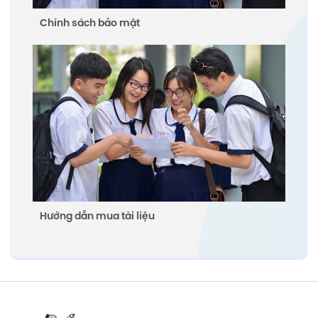
Chính sách bảo mật
Hướng dẫn mua tài liệu