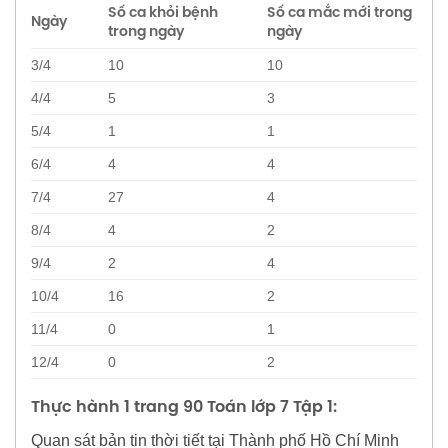
Số ca khỏi bệnh
Số ca mắc mới trong
Ngày
trong ngày
ngày
3/4
10
10
4/4
5
3
5/4
1
1
6/4
4
4
7/4
27
4
8/4
4
2
9/4
2
4
10/4
16
2
11/4
0
1
12/4
0
2
Thực hành 1 trang 90 Toán lớp 7 Tập 1:
Quan sát bản tin thời tiết tại Thành phố Hồ Chí Minh