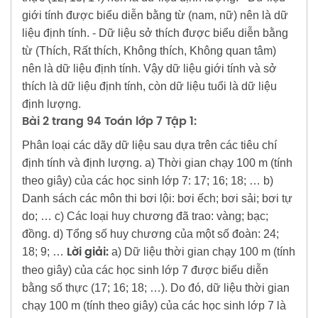
giới tính được biểu diễn bằng từ (nam, nữ) nên là dữ
liệu định tính. - Dữ liệu sở thích được biểu diễn bằng
từ (Thích, Rất thích, Không thích, Không quan tâm)
nên là dữ liệu định tính. Vậy dữ liệu giới tính và sở
thích là dữ liệu định tính, còn dữ liệu tuổi là dữ liệu
định lượng.
Bài 2 trang 94 Toán lớp 7 Tập 1:
Phân loại các dãy dữ liệu sau dựa trên các tiêu chí
định tính và định lượng. a) Thời gian chạy 100 m (tính
theo giây) của các học sinh lớp 7: 17; 16; 18; … b)
Danh sách các môn thi bơi lội: bơi ếch; bơi sải; bơi tự
do; … c) Các loại huy chương đã trao: vàng; bạc;
đồng. d) Tổng số huy chương của một số đoàn: 24;
18; 9; …
a) Dữ liệu thời gian chạy 100 m (tính
Lời giải:
theo giây) của các học sinh lớp 7 được biểu diễn
bằng số thực (17; 16; 18; …). Do đó, dữ liệu thời gian
chạy 100 m (tính theo giây) của các học sinh lớp 7 là