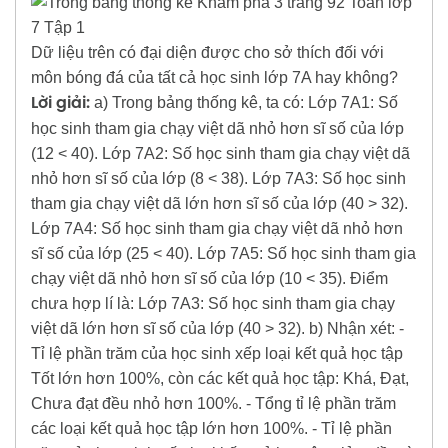
Dữ liệu trên có đại diện được cho sở thích đối với
môn bóng đá của tất cả học sinh lớp 7A hay không?
a) Trong bảng thống kê, ta có: Lớp 7A1: Số
Lời giải:
học sinh tham gia chạy việt dã nhỏ hơn sĩ số của lớp
(12 < 40). Lớp 7A2: Số học sinh tham gia chạy việt dã
nhỏ hơn sĩ số của lớp (8 < 38). Lớp 7A3: Số học sinh
tham gia chạy việt dã lớn hơn sĩ số của lớp (40 > 32).
Lớp 7A4: Số học sinh tham gia chạy việt dã nhỏ hơn
sĩ số của lớp (25 < 40). Lớp 7A5: Số học sinh tham gia
chạy việt dã nhỏ hơn sĩ số của lớp (10 < 35). Điểm
chưa hợp lí là: Lớp 7A3: Số học sinh tham gia chạy
việt dã lớn hơn sĩ số của lớp (40 > 32). b) Nhận xét: -
Tỉ lệ phần trăm của học sinh xếp loại kết quả học tập
Tốt lớn hơn 100%, còn các kết quả học tập: Khá, Đạt,
Chưa đạt đều nhỏ hơn 100%. - Tổng tỉ lệ phần trăm
các loại kết quả học tập lớn hơn 100%. - Tỉ lệ phần