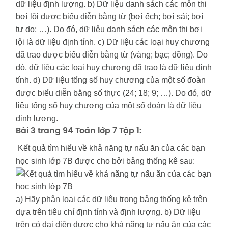
dữ liệu định lượng. b) Dữ liệu danh sách các môn thi
bơi lội được biểu diễn bằng từ (bơi ếch; bơi sải; bơi
tự do; …). Do đó, dữ liệu danh sách các môn thi bơi
lội là dữ liệu định tính. c) Dữ liệu các loại huy chương
đã trao được biểu diễn bằng từ (vàng; bạc; đồng). Do
đó, dữ liệu các loại huy chương đã trao là dữ liệu định
tính. d) Dữ liệu tổng số huy chương của một số đoàn
được biểu diễn bằng số thực (24; 18; 9; …). Do đó, dữ
liệu tổng số huy chương của một số đoàn là dữ liệu
định lượng.
Bài 3 trang 94 Toán lớp 7 Tập 1:
Kết quả tìm hiểu về khả năng tự nấu ăn của các bạn
học sinh lớp 7B được cho bởi bảng thống kê sau:
a) Hãy phân loại các dữ liệu trong bảng thống kê trên
dựa trên tiêu chí định tính và định lượng. b) Dữ liệu
trên có đại diện được cho khả năng tự nấu ăn của các