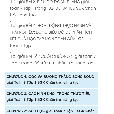
Lời giải BÀI 3: BIỂU ĐỒ ĐOẠN THẲNG giải
toán 7 Tập 1 Trang 102 103 104 105 SGK Chân
trời sáng tạo
Lời giải BÀI 4: HOẠT ĐỘNG THỰC HÀNH VÀ
TRẢI NGHIỆM: DÙNG BIỂU ĐỒ ĐỂ PHÂN TÍCH
KẾT QUẢ HỌC TẬP MÔN TOÁN CỦA LỚP giải
toán 7 Tập 1
Lời giải BÀI TẬP CUỐI CHƯƠNG 5 giải toán 7
Tập 1 Trang 109 110 SGK Chân trời sáng tạo
CHƯƠNG 4: GÓC VÀ ĐƯỜNG THẲNG SONG SONG
giải Toán 7 Tập 1 SGK Chân trời sáng tạo
CHƯƠNG 3: CÁC HÌNH KHỐI TRONG THỰC TIỄN
Lời giải BÀI 1: CÁC GÓC Ở VỊ TRÍ ĐẶC BIỆT giải
giải Toán 7 Tập 1 SGK Chân trời sáng tạo
toán 7 Tập 1 Trang 69 70 71 72 SGK Chân trời
sáng tạo
CHƯƠNG 2: SỐ THỰC giải Toán 7 Tập 1 SGK Chân
Lời giải BÀI 1: HÌNH HỘP CHỮ NHẬT HÌNH LẬP