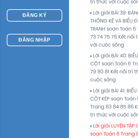
THÍCH NHẤT TRONG 
tri thức với cuộc số
soạn Toán 6 Kết nối 
Lời giải BÀI 39: BẢ
ĐĂNG KÝ
thức với cuộc sống
THỐNG KÊ VÀ BIỂU 
Lời giải VẼ HÌNH Đ
TRANH soạn Toán 6 
GIẢN VỚI PHẦN MỀM
73 74 75 76 Kết nối t
ĐĂNG NHẬP
GEOGEBRA soạn To
với cuộc sống
Trang 107 Kết nối tri
Lời giải BÀI 40: BIỂ
với cuộc sống
CỘT soạn Toán 6 Tr
Lời giải BÀI TẬP ÔN
79 80 81 Kết nối tri 
CUỐI NĂM soạn Toá
cuộc sống
Trang 108 109 Kết nối
Lời giải BÀI 41: BIỂ
thức với cuộc sống
CỘT KÉP soạn Toán 
Trang 83 84 85 86 K
tri thức với cuộc số
Lời giải LUYỆN TẬ
soạn Toán 6 Trang 