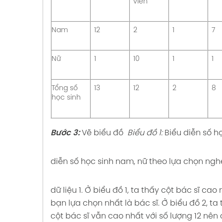
viên
 Trang
với cuộc
ri thức
Nam
12
2
1
7
M TRÒN
UNG
n Toán
Nữ
1
10
1
1
ẲNG
nối tri
55
với cuộc
Tổng số
13
12
2
8
 SỐ BÀI
học sinh
 SỐ
P CHUNG
án 6
57 Kết
ối tri
Bước 3:
Vẽ biểu đồ
Biểu đồ 1:
Biểu diễn số h
c sống
ÓC soạn
diễn số học sinh nam, nữ theo lựa chọn ngh
P CHUNG
60 Kết
1 Kết
c sống
c sống
dữ liệu
1. Ở biểu đồ 1, ta thấy cột bác sĩ ca
bạn lựa chọn nhất là bác sĩ.
Ở biểu đồ 2, ta
 ĐO
ỐI
cột bác sĩ vẫn cao nhất với số lượng 12 nê
rang
án 6