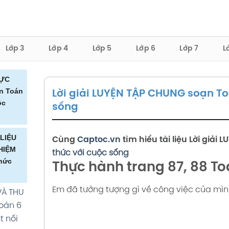
Lớp 3
Lớp 4
Lớp 5
Lớp 6
Lớp 7
L
HỰC
n Toán
Lời giải LUYỆN TẬP CHUNG soạn Toá
ộc
sống
CHI
 LIỆU
Cùng
Captoc.vn
tìm hiểu tài liệu
Lời giải
L
A ĐÌNH
HIỆM
thức với cuộc sống
thức
99
Thực hành trang 87, 88 To
ới
Em đã tưởng tượng gì về công việc của mình
 VÀ THU
G THỂ
Toán 6
U
t nối