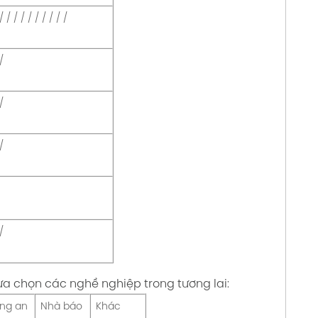
/ / / / / / / / / /
/
/
/
/
ựa chọn các nghề nghiệp trong tương lai:
ng an
Nhà báo
Khác