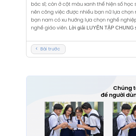
bác sĩ; còn ở cột màu xanh thể hiện số học s
 thức
 thức
nên công việc được nhiều bạn nữ lựa chọn n
bạn nam có xu hướng lựa chọn nghề nghiệp
P CHUNG
Lời giải LUYỆN TẬP CHUNG soạn
nghề giáo viên.
65
với cuộc
Bài trước
Chúng tô
để người dù