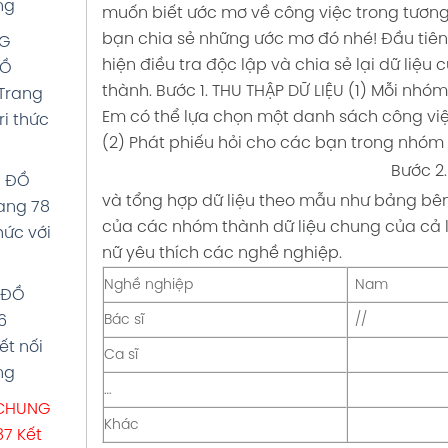
HÈ
ng
muốn biết ước mơ về công việc trong tương
tri
bạn chia sẻ những ước mơ đó nhé!
Đầu tiên
NG
hiện điều tra độc lập và chia sẻ lại dữ li
ĐỒ
thành.
Bước 1. THU THẬP DỮ LIỆU
(1) Mỗi nhóm
ƠN
Trang
Em có thể lựa chọn một danh sách công việ
ri thức
(2) Phát phiếu hỏi cho các bạn trong nhóm 
án 6
Bước 2
 thức
U ĐỒ
và tổng hợp dữ liệu theo mẫu như bảng bên
ang 78
của các nhóm thành dữ liệu chung của cả l
 TẬP
thức với
nữ yêu thích các nghề nghiệp.
n 6
Nghề nghiệp
Nam
 tri
U ĐỒ
Bác sĩ
//
6
ết nối
Ca sĩ
ng
…
P CHUNG
Khác
87 Kết