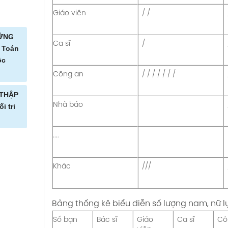
Giáo viên
/ /
HỮNG
Ca sĩ
/
 Toán
ộc
Công an
/ / / / / / /
M VÀ
 THẬP
 Toán
Nhà báo
i tri
 47 Kết
c sống
....
 THẬP
ỂM NẰM
Trang
oạn
c với
Khác
///
50 Kết
c sống
NH TOÁN
Bảng thống kê biểu diễn số lượng nam, nữ l
ẠN
soạn
Số bạn
Bác sĩ
Giáo
Ca sĩ
Cô
N
33