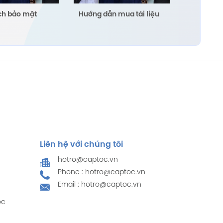
ch bảo mật
Hướng dẫn mua tài liệu
Liên hệ với chúng tôi
hotro@captoc.vn
Phone : hotro@captoc.vn
Email : hotro@captoc.vn
ọc