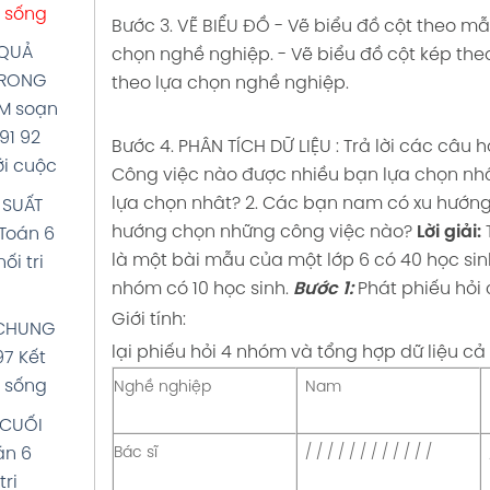
c sống
Bước 3. VẼ BIỂU ĐỒ
- Vẽ biểu đồ cột theo mẫ
 QUẢ
chọn nghề nghiệp.
- Vẽ biểu đồ cột kép the
TRONG
theo lựa chọn nghề nghiệp.
ỆM soạn
91 92
Bước 4. PHÂN TÍCH DỮ LIỆU :
Trả lời các câu h
với cuộc
Công việc nào được nhiều bạn lựa chọn nh
lựa chọn nhât?
2. Các bạn nam có xu hướn
C SUẤT
hướng chọn những công việc nào?
Lời giải:
Toán 6
là một bài mẫu của một lớp 6 có 40 học si
ối tri
nhóm có 10 học sinh.
Bước 1:
Phát phiếu hỏi 
Giới tính:
P CHUNG
lại phiếu hỏi 4 nhóm và tổng hợp dữ liệu cả 
97 Kết
c sống
Nghề nghiệp
Nam
 CUỐI
Bác sĩ
/ / / / / / / / / / / /
án 6
tri