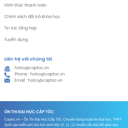
Hình thức thanh toán
Chính sách đổi trả khóa học
Tin tức tổng hợp
Tuyển dụng
Liên hệ với chúng tôi
hotro@captoc.vn
Phone : hotro@captoc.vn
Email : hotro@captoc.vn
ÔN THI ĐẠI HỌC CẤP TỐC
Captoc.vn – Ôn Thi Đại Học Cấp Tốc: Chuyên trang luyện thi Đại học, THPT
Quốc gia miễn phí cho học sinh lớp 10, 11, 12 chuẩn cấu trúc Bộ giáo dục.