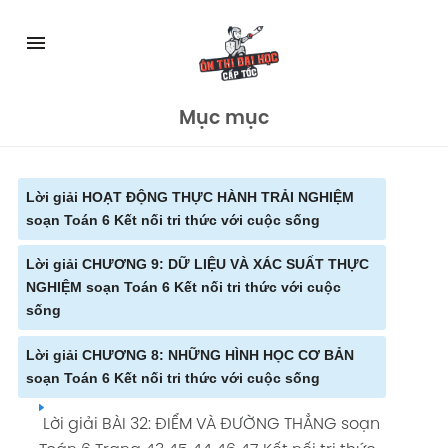
Skip
to
menu
content
Mục mục
Lời giải HOẠT ĐỘNG THỰC HÀNH TRẢI NGHIỆM
soạn Toán 6 Kết nối tri thức với cuộc sống
Lời giải CHƯƠNG 9: DỮ LIỆU VÀ XÁC SUẤT THỰC
Lời giải KẾ HOẠCH CHI TIÊU CÁ NHÂN VÀ GIA
NGHIỆM soạn Toán 6 Kết nối tri thức với cuộc
ĐÌNH soạn Toán 6 Trang 99 100 Kết nối tri
sống
thức với cuộc sống
Lời giải CHƯƠNG 8: NHỮNG HÌNH HỌC CƠ BẢN
Lời BÀI 38: DỮ LIỆU VÀ THU THẬP DỮ LIỆU soạn
Lời giải HOẠT ĐỘNG THỂ THAO NÀO ĐƯỢC
soạn Toán 6 Kết nối tri thức với cuộc sống
Toán 6 Trang 69 70 71 72 Kết nối tri thức với
YÊU THÍCH NHẤT TRONG HÈ soạn Toán 6 Kết
cuộc sống
nối tri thức với cuộc sống
Lời giải BÀI 32: ĐIỂM VÀ ĐƯỜNG THẲNG soạn