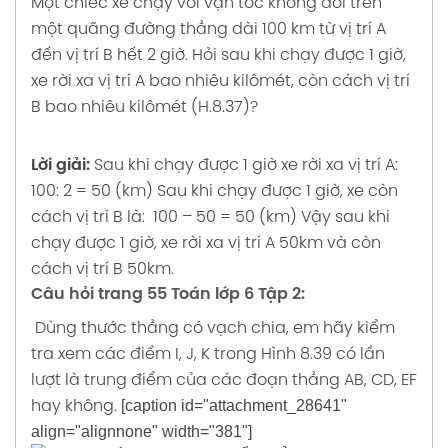
Một chiếc xe chạy với vận tốc không đổi trên
một quãng đường thẳng dài 100 km từ vị trí A
đến vị trí B hết 2 giờ.
Hỏi sau khi chạy được 1 giờ,
xe rời xa vị trí A bao nhiêu kilômét, còn cách vị trí
B bao nhiêu kilômét (H.8.37)?
Lời giải:
Sau khi chạy được 1 giờ xe rời xa vị trí A:
100: 2 = 50 (km)
Sau khi chạy được 1 giờ, xe còn
cách vị trí B là:
100 – 50 = 50 (km)
Vậy sau khi
chạy được 1 giờ, xe rời xa vị trí A 50km và còn
cách vị trí B 50km.
Câu hỏi trang 55 Toán lớp 6 Tập 2:
Dùng thước thẳng có vạch chia, em hãy kiểm
tra xem các điểm I, J, K trong Hình 8.39 có lần
lượt là trung điểm của các đoạn thẳng AB, CD, EF
[caption id="attachment_28641"
hay không.
align="alignnone" width="381"]