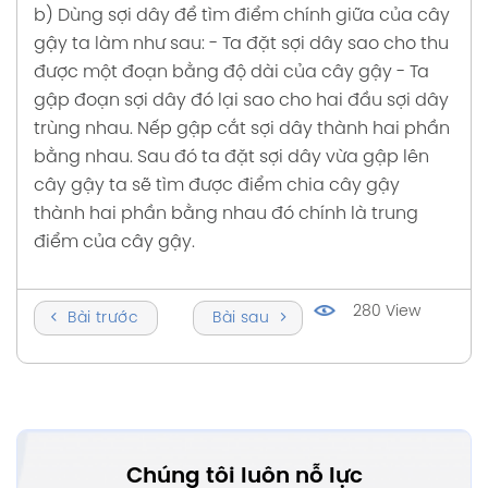
b) Dùng sợi dây để tìm điểm chính giữa của cây
gậy ta làm như sau:
- Ta đặt sợi dây sao cho thu
được một đoạn bằng độ dài của cây gậy
- Ta
gập đoạn sợi dây đó lại sao cho hai đầu sợi dây
trùng nhau. Nếp gập cắt sợi dây thành hai phần
bằng nhau.
Sau đó ta đặt sợi dây vừa gập lên
cây gậy ta sẽ tìm được điểm chia cây gậy
thành hai phần bằng nhau đó chính là trung
điểm của cây gậy.
280 View
Bài trước
Bài sau
Chúng tôi luôn nỗ lực