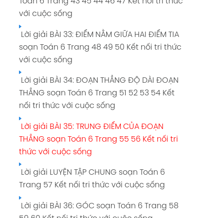
Toán 6 Trang 43 45 44 46 47 Kết nối tri thức
Lời giải BÀI 39: BẢNG THỐNG KÊ VÀ BIỂU ĐỒ
Lời giải VẼ HÌNH ĐƠN GIẢN VỚI PHẦN MỀM
với cuộc sống
TRANH soạn Toán 6 Trang 73 74 75 76 Kết nối
GEOGEBRA soạn Toán 6 Trang 107 Kết nối tri
tri thức với cuộc sống
thức với cuộc sống
Lời giải BÀI 33: ĐIỂM NẰM GIỮA HAI ĐIỂM TIA
soạn Toán 6 Trang 48 49 50 Kết nối tri thức
Lời giải BÀI 40: BIỂU ĐỒ CỘT soạn Toán 6
Lời giải BÀI TẬP ÔN TẬP CUỐI NĂM soạn Toán
với cuộc sống
Trang 78 79 80 81 Kết nối tri thức với cuộc
6 Trang 108 109 Kết nối tri thức với cuộc
sống
sống
Lời giải BÀI 34: ĐOẠN THẲNG ĐỘ DÀI ĐOẠN
THẲNG soạn Toán 6 Trang 51 52 53 54 Kết
Lời giải BÀI 41: BIỂU ĐỒ CỘT KÉP soạn Toán 6
nối tri thức với cuộc sống
Trang 83 84 85 86 Kết nối tri thức với cuộc
sống
Lời giải BÀI 35: TRUNG ĐIỂM CỦA ĐOẠN
THẲNG soạn Toán 6 Trang 55 56 Kết nối tri
Lời giải LUYỆN TẬP CHUNG soạn Toán 6
thức với cuộc sống
Trang 87 Kết nối tri thức với cuộc sống
Lời giải LUYỆN TẬP CHUNG soạn Toán 6
Lời giải BÀI 42: KẾT QUẢ CÓ THỂ VÀ SỰ KIỆN
Trang 57 Kết nối tri thức với cuộc sống
TRONG TRÒ CHƠI THÍ NGHIỆM soạn Toán 6
Trang 89 90 91 92 93 Kết nối tri thức với cuộc
Lời giải BÀI 36: GÓC soạn Toán 6 Trang 58