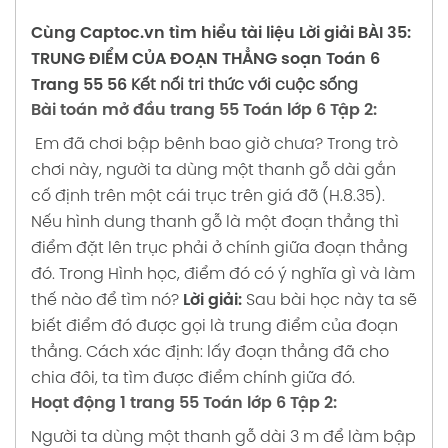
Lời giải BÀI 30: LÀM TRÒN VÀ ƯỚC LƯỢNG
soạn Toán 6 Trang 35 36 37 Kết nối tri thức
Cùng
Captoc.vn
tìm hiểu tài liệu
Lời giải
BÀI 35:
với cuộc sống
TRUNG ĐIỂM CỦA ĐOẠN THẲNG
soạn Toán 6
Trang 55 56
Kết nối tri thức với cuộc sống
Lời giải BÀI 31: MỘT SỐ BÀI TOÁN VỀ TỈ SỐ VÀ
Bài toán mở đầu trang 55 Toán lớp 6 Tập 2:
TỈ SỐ PHẦN TRĂM soạn Toán 6 Trang 38 39
Em đã chơi bập bênh bao giờ chưa? Trong trò
40 Kết nối tri thức với cuộc sống
chơi này, người ta dùng một thanh gỗ dài gắn
Lời giải LUYỆN TẬP CHUNG soạn Toán 6
cố định trên một cái trục trên giá đỡ (H.8.35).
Trang 41 Kết nối tri thức với cuộc sống
Nếu hình dung thanh gỗ là một đoạn thẳng thì
điểm đặt lên trục phải ở chính giữa đoạn thẳng
Lời giải BÀI TẬP CUỐI CHƯƠNG 7 soạn Toán
đó.
Trong Hình học, điểm đó có ý nghĩa gì và làm
6 Trang 42 Kết nối tri thức với cuộc sống
thế nào để tìm nó?
Lời giải:
Sau bài học này ta sẽ
biết điểm đó được gọi là trung điểm của đoạn
thẳng.
Cách xác định: lấy đoạn thẳng đã cho
chia đôi, ta tìm được điểm chính giữa đó.
Hoạt động 1 trang 55 Toán lớp 6 Tập 2:
Người ta dùng một thanh gỗ dài 3 m để làm bập