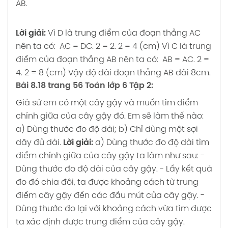
AB.
Lời giải:
Vì D là trung điểm của đoạn thẳng AC
nên ta có:
AC = DC. 2 = 2. 2 = 4 (cm)
Vì C là trung
điểm của đoạn thẳng AB nên ta có:
AB = AC. 2 =
4. 2 = 8 (cm)
Vậy độ dài đoạn thẳng AB dài 8cm.
Bài 8.18 trang 56 Toán lớp 6 Tập 2:
Giả sử em có một cây gậy và muốn tìm điểm
chính giữa của cây gậy đó. Em sẽ làm thế nào:
a) Dùng thước đo độ dài;
b) Chỉ dùng một sợi
dây đủ dài.
Lời giải:
a) Dùng thước đo độ dài tìm
điểm chính giữa của cây gậy ta làm như sau:
-
Dùng thước đo độ dài của cây gậy.
- Lấy kết quả
đo đó chia đôi, ta được khoảng cách từ trung
điểm cây gậy đến các đầu mút của cây gậy.
-
Dùng thước đo lại với khoảng cách vừa tìm được
ta xác định được trung điểm của cây gậy.