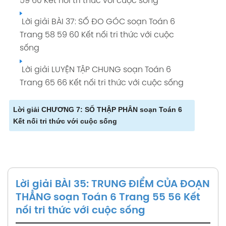
59 60 Kết nối tri thức với cuộc sống
Lời giải BÀI 43: XÁC SUẤT THỰC NGHIỆM soạn
Toán 6 Trang 94 95 96 Kết nối tri thức với
Lời giải BÀI 37: SỐ ĐO GÓC soạn Toán 6
cuộc sống
Trang 58 59 60 Kết nối tri thức với cuộc
sống
Lời giải LUYỆN TẬP CHUNG soạn Toán 6
Trang 97 Kết nối tri thức với cuộc sống
Lời giải LUYỆN TẬP CHUNG soạn Toán 6
Trang 65 66 Kết nối tri thức với cuộc sống
Lời giải BÀI TẬP ÔN CUỐI CHƯƠNG 9 soạn
Toán 6 Trang 98 99 Kết nối tri thức với cuộc
Lời giải CHƯƠNG 7: SỐ THẬP PHÂN soạn Toán 6
sống
Kết nối tri thức với cuộc sống
Lời giải BÀI 28: SỐ THẬP PHÂN soạn Toán 6
Trang 29 30 Kết nối tri thức với cuộc sống
Lời giải BÀI 29: TÍNH TOÁN VỚI SỐ THẬP PHÂN
Lời giải BÀI 35: TRUNG ĐIỂM CỦA ĐOẠN
soạn Toán 6 Trang 31 32 33 34 Kết nối tri thức
THẲNG soạn Toán 6 Trang 55 56 Kết
với cuộc sống
nối tri thức với cuộc sống