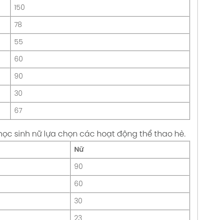
150
78
55
60
90
30
67
học sinh nữ lựa chọn các hoạt động thể thao hè.
Nữ
90
60
30
23