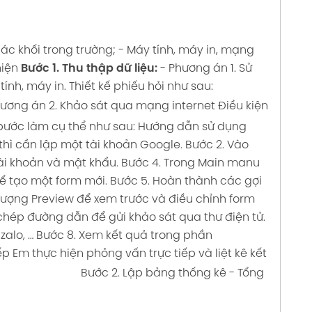
ác khối trong trường;
- Máy tính, máy in, mạng
iện
Bước 1. Thu thập dữ liệu:
- Phương án 1. Sử
tính, máy in.
Thiết kế phiếu hỏi như sau:
hương án 2. Khảo sát qua mạng internet
Điều kiện
ước làm cụ thể như sau:
Hướng dẫn sử dụng
thì cần lập một tài khoản Google.
Bước 2. Vào
ài khoản và mật khẩu.
Bước 4. Trong Main manu
ể tạo một form mới.
Bước 5. Hoàn thành các gợi
tượng Preview để xem trước và điều chỉnh form
hép đường dẫn để gửi khảo sát qua thư điện tử.
alo, …
Bước 8. Xem kết quả trong phần
ếp
Em thực hiện phỏng vấn trực tiếp và liệt kê kết
Bước 2. Lập bảng thống kê
- Tổng