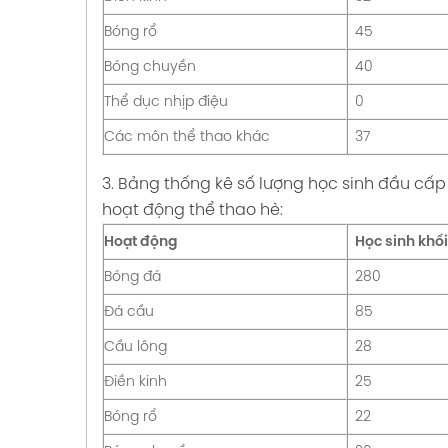
c sống
Bóng rổ
45
 CUỐI
P CHUNG
án 6
65
Bóng chuyền
40
tri
với cuộc
Thể dục nhịp điệu
0
Các môn thể thao khác
37
3. Bảng thống kê số lượng học sinh đầu cấp (
hoạt động thể thao hè:
Hoạt động
Học sinh khối
Bóng đá
280
Đá cầu
85
Cầu lông
28
Điền kinh
25
Bóng rổ
22