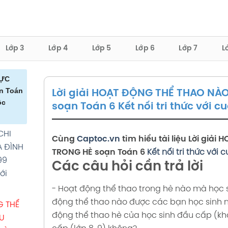
Lớp 3
Lớp 4
Lớp 5
Lớp 6
Lớp 7
L
HỰC
n Toán
Lời giải HOẠT ĐỘNG THỂ THAO NÀ
ộc
soạn Toán 6 Kết nối tri thức với c
CHI
Cùng
Captoc.vn
tìm hiểu tài liệu
Lời giải
H
A ĐÌNH
TRONG HÈ
soạn Toán 6
Kết nối tri thức với 
99
Các câu hỏi cần trả lời
ới
- Hoạt động thể thao trong hè nào mà học 
động thể thao nào được các bạn học sinh n
G THỂ
động thể thao hè của học sinh đầu cấp (khối
U