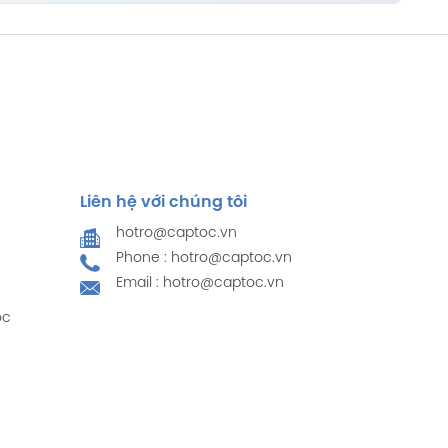
Liên hệ với chúng tôi
hotro@captoc.vn
Phone : hotro@captoc.vn
Email : hotro@captoc.vn
ọc