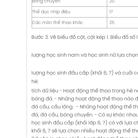
Bóng chuyền
20
Thể dục nhịp điệu
17
Các môn thể thao khác
25
Bước 3. Vẽ biểu đồ cột, cột kép
1. Biểu đồ s
lượng học sinh nam và học sinh nữ lựa chọn
lượng học sinh đầu cấp (khối 6, 7) và cuối 
hè:
tích dữ liệu
- Hoạt động thể thao trong hè 
bóng đá.
- Những hoạt động thể thao nào đ
đá cầu, cầu lông.
- Những hoạt động thể th
đá, đá cầu, bóng chuyền.
- Có sự khác nhau
học sinh đầu cấp (khối lớp 6, 7) có với lựa c
khối 6, 7 sẽ lựa chọn nhiều hoạt động thể t