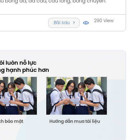
hư bóng đá, đá cầu, cầu lông, bóng chuyền.
290 View
Bài sau
i luôn nỗ lực
ng hạnh phúc hơn
ch bảo mật
Hướng dẫn mua tài liệu