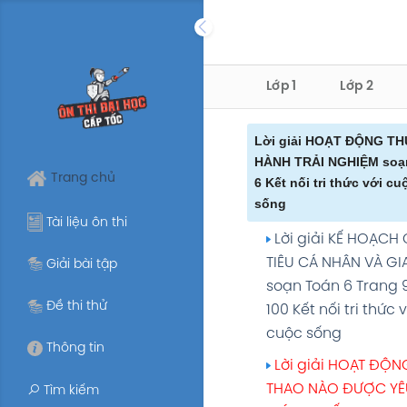
Skip
to
content
Lớp 1
Lớp 2
Lời giải HOẠT ĐỘNG T
HÀNH TRẢI NGHIỆM soạ
Trang chủ
6 Kết nối tri thức với cu
sống
Tài liệu ôn thi
Lời giải KẾ HOẠCH 
TIÊU CÁ NHÂN VÀ GI
Giải bài tập
soạn Toán 6 Trang 
Đề thi thử
100 Kết nối tri thức v
cuộc sống
Thông tin
Lời giải HOẠT ĐỘN
THAO NÀO ĐƯỢC YÊ
Tìm kiếm