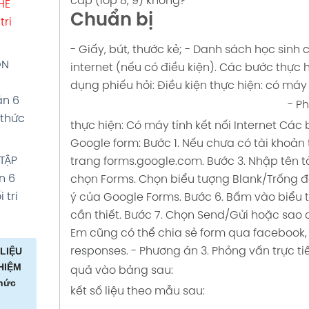
cấp (lớp 8, 9) không?
HÈ
Chuẩn bị
tri
- Giấy, bút, thước kẻ;
- Danh sách học sinh c
ƠN
internet (nếu có điều kiện).
Các bước thực h
dụng phiếu hỏi:
Điều kiện thực hiện: có máy 
án 6
- P
 thức
thực hiện: Có máy tính kết nối Internet
Các b
Google form:
Bước 1. Nếu chưa có tài khoản 
 TẬP
trang forms.google.com.
Bước 3. Nhập tên t
n 6
chọn Forms. Chọn biểu tượng Blank/Trống đ
 tri
ý của Google Forms.
Bước 6. Bấm vào biểu 
cần thiết.
Bước 7. Chọn Send/Gửi hoặc sao c
Em cũng có thể chia sẻ form qua facebook, z
 LIỆU
responses.
- Phương án 3. Phỏng vấn trực ti
HIỆM
quả vào bảng sau:
thức
kết số liệu theo mẫu sau: