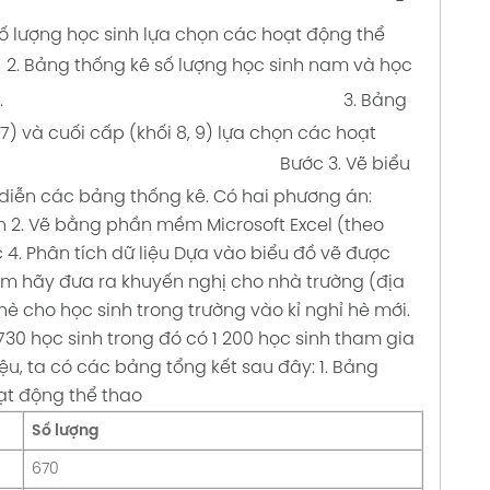
-
số lượng học sinh lựa chọn các hoạt động thể
2. Bảng thống kê số lượng học sinh nam và học
.
3. Bảng
7) và cuối cấp (khối 8, 9) lựa chọn các hoạt
Bước 3. Vẽ biểu
u diễn các bảng thống kê. Có hai phương án:
 2. Vẽ bằng phần mềm Microsoft Excel (theo
 4. Phân tích dữ liệu
Dựa vào biểu đồ vẽ được
Em hãy đưa ra khuyến nghị cho nhà trường (địa
è cho học sinh trong trường vào kỉ nghỉ hè mới.
 730 học sinh trong đó có 1 200 học sinh tham gia
iệu, ta có các bảng tổng kết sau đây:
1. Bảng
ạt động thể thao
Số lượng
670