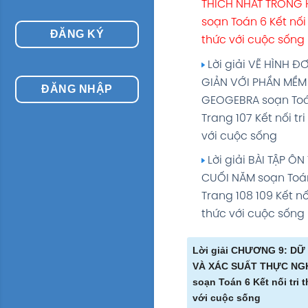
THÍCH NHẤT TRONG 
soạn Toán 6 Kết nối 
ĐĂNG KÝ
thức với cuộc sống
Lời giải VẼ HÌNH Đ
GIẢN VỚI PHẦN MỀM
ĐĂNG NHẬP
GEOGEBRA soạn To
Trang 107 Kết nối tri
với cuộc sống
Lời giải BÀI TẬP ÔN
CUỐI NĂM soạn Toá
Trang 108 109 Kết nối
thức với cuộc sống
Lời giải CHƯƠNG 9: DỮ
VÀ XÁC SUẤT THỰC NG
soạn Toán 6 Kết nối tri 
với cuộc sống