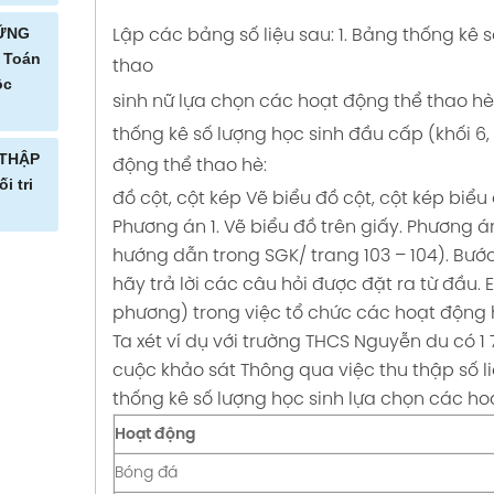
 VÀ THU
HỮNG
Lập các bảng số liệu sau:
1. Bảng thống kê 
Toán 6
 Toán
thao
ộc
t nối
sinh nữ lựa chọn các hoạt động thể thao hè
ng
thống kê số lượng học sinh đầu cấp (khối 6, 
NG
M VÀ
 THẬP
động thể thao hè:
ĐỒ
 Toán
i tri
đồ cột, cột kép
Vẽ biểu đồ cột, cột kép biể
Trang
 47 Kết
Phương án 1. Vẽ biểu đồ trên giấy.
Phương án
ri thức
c sống
 THẬP
hướng dẫn trong SGK/ trang 103 – 104).
Bước
ỂM NẰM
Trang
hãy trả lời các câu hỏi được đặt ra từ đầu.
U ĐỒ
oạn
c với
phương) trong việc tổ chức các hoạt động h
ang 78
50 Kết
Ta xét ví dụ với trường THCS Nguyễn du có 1
thức với
c sống
cuộc khảo sát
Thông qua việc thu thập số l
NH TOÁN
thống kê số lượng học sinh lựa chọn các ho
ẠN
soạn
U ĐỒ
N
33
Hoạt động
6
 Trang
với cuộc
Bóng đá
ết nối
ri thức