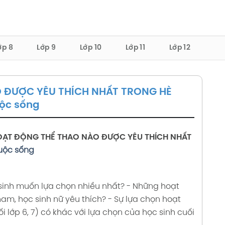
ớp 8
Lớp 9
Lớp 10
Lớp 11
Lớp 12
O ĐƯỢC YÊU THÍCH NHẤT TRONG HÈ
uộc sống
OẠT ĐỘNG THỂ THAO NÀO ĐƯỢC YÊU THÍCH NHẤT
cuộc sống
sinh muốn lựa chọn nhiều nhất?
- Những hoạt
am, học sinh nữ yêu thích?
- Sự lựa chọn hoạt
 lớp 6, 7) có khác với lựa chọn của học sinh cuối