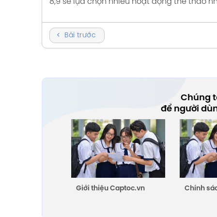
8,9 sẽ lựa chọn nhiều hoạt động thể thao n
Bài trước
Chúng tô
để người dù
Giới thiệu Captoc.vn
Chính sá