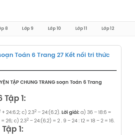
ớp 8
Lớp 9
Lớp 10
Lớp 11
Lớp 12
ạn Toán 6 Trang 27 Kết nối tri thức
UYỆN TẬP CHUNG TRANG
soạn Toán 6 Trang
 Tập 1:
2
2
+ 24:6.2;
c) 2.3
– 24:(6.2).
Lời giải:
a) 36 – 18:6 =
2
 = 26;
c) 2.3
– 24:(6.2) = 2 . 9 – 24 : 12 = 18 – 2 = 16.
 Tập 1: