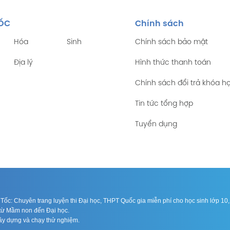
TỐC
Chính sách
Hóa
Sinh
Chính sách bảo mật
Địa lý
Hình thức thanh toán
Chính sách đổi trả khóa h
Tin tức tổng hợp
Tuyển dụng
ốc: Chuyên trang luyện thi Đại học, THPT Quốc gia miễn phí cho học sinh lớp 10, 1
n từ Mầm non đến Đại học.
xây dựng và chạy thử nghiệm.