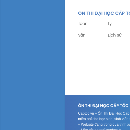
ÔN THI ĐẠI HỌC CẤP 
Toán
Lý
Văn
Lịch sử
ÔN THI ĐẠI HỌC CẤP TỐC
Captoc.vn – Ôn Thi Đại Học Cấp T
miễn phí cho học sinh, sinh viê
– Website đang trong quá trình 