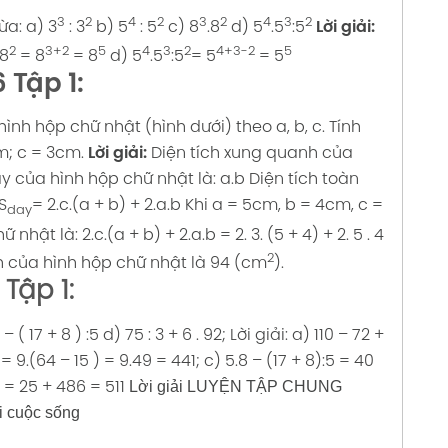
3
2
4
2
3
2
4
3
2
ừa:
a) 3
: 3
b) 5
: 5
c) 8
.8
d) 5
.5
:5
Lời giải:
2
3+2
5
4
3
2
4+3-2
5
.8
= 8
= 8
d) 5
.5
:5
= 5
= 5
 Tập 1:
ình hộp chữ nhật (hình dưới) theo a, b, c. Tính
m; c = 3cm.
Lời giải:
Diện tích xung quanh của
áy của hình hộp chữ nhật là: a.b
Diện tích toàn
S
= 2.c.(a + b) + 2.a.b
Khi a = 5cm, b = 4cm, c =
day
ữ nhật là:
2.c.(a + b) + 2.a.b = 2. 3. (5 + 4) + 2. 5 . 4
2
h của hình hộp chữ nhật là 94 (cm
).
 Tập 1:
 – ( 17 + 8 ) :5
d) 75 : 3 + 6 . 92;
Lời giải:
a) 110 – 72 +
 = 9.(64 – 15 ) = 9.49 = 441;
c) 5.8 – (17 + 8):5 = 40
Lời giải LUYỆN TẬP CHUNG
1 = 25 + 486 = 511
i cuộc sống