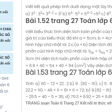
BẰNG
NH CÓ
H TAM
Viết kết quả phép tính dưới dạng một lũy th
rang 5
 Toán
ÔNG
t nối
3
2
3-2
1
4
2
4-2
2
3
a) 3
: 3
= 3
= 3
b) 5
: 5
= 5
=5
c) 8
 với
106
 soạn
Bài 1.52 trang 27 Toán lớp 6
ới
 80
 HỢP
H CHIA
ới cuộc
Viết biểu thức tính diện tích toàn phần của h
 SÁNH
ạn
ÁC SỐ
giá trị của biểu thức đó khi a = 5cm; b = 4c
DƯƠNG
P CHUNG
ết nối
 60
hình hộp chữ nhật là: 2.c.(a + b)
Diện tích đ
10 11
108
NH CHỮ
ới cuộc
phần của hình hộp chữ nhật là: S
= S
+ 2
ới cuộc
ới
H BÌNH
tp
xq
HIỆU
ÁC SỐ
3cm thì diện tích toàn phần của hình hộp ch
CÂN
ÉP CỘNG
 6
ết nối
2
83 84
= 6.9 + 40 = 54 + 40 = 94 (cm
)
Vậy diện tíc
P CHUNG
ỐI
UYÊN
t nối
Bài 1.53 trang 27 Toán lớp 6
i tri
3 Kết
án 6
62 63
ng
H GHI
c sống
 thức
 thức
Tính:
a) 110 – 72 + 22 : 2
b) 9 . (82 – 15);
c) 5 . 8
N HỆ
oán 6
 VI VÀ
P
22:2 = 110 – 49 + 11 = 61 + 11 = 72;
b) 9.(82 – 15)
HẤT
i tri
SỐ TỨ
PHÂN
– 25:5 = 40 – 5 = 35;
d) 75:3 + 6.92 = 25 + 6.8
 TẮC
0 31 32
Toán 6
ng 15
TRANG soạn Toán 6 Trang 27 Kết nối tri thức vớ
oán 6
ới cuộc
TỰ
t nối
hức với
tri