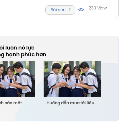
238 View
Bài sau
i luôn nỗ lực
ng hạnh phúc hơn
ch bảo mật
Hướng dẫn mua tài liệu