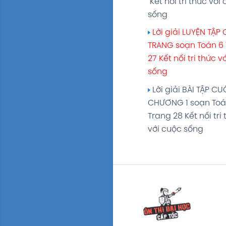
Kết nối tri thức với
cuộc sống
sống
Lời giải LUYỆN TẬ
Lời giải LUYỆN TẬ
soạn Toán 6 Trang 
TRANG soạn Toán 6
55 Kết nối tri thức 
27 Kết nối tri thức v
sống
sống
Lời giải BÀI TẬP CU
Lời giải BÀI TẬP CU
CHƯƠNG 2 soạn To
CHƯƠNG 1 soạn Toá
Trang 56 Kết nối tri
Trang 28 Kết nối tri
với cuộc sống
với cuộc sống