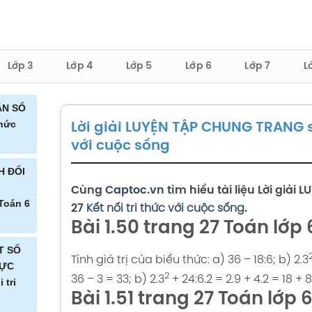
Lớp 3
Lớp 4
Lớp 5
Lớp 6
Lớp 7
L
ÂN SỐ
thức
Lời giải LUYỆN TẬP CHUNG TRANG so
với cuộc sống
P CHUNG
H ĐỐI
25 Kết
Cùng
Captoc.vn
tìm hiểu tài liệu
Lời giải
L
Toán 6
c sống
27
Kết nối tri thức với cuộc sống
.
Bài 1.50 trang 27 Toán lớp 6
ỐI
án 6
H CÓ
T SỐ
Tính giá trị của biểu thức:
a) 36 – 18:6;
b) 2.3
 thức
n Toán
HỰC
2
36 – 3 = 33;
b) 2.3
+ 24:6.2 = 2.9 + 4.2 = 18 + 8
 tri
02 Kết
Bài 1.51 trang 27 Toán lớp 6
c sống
Ở RỘNG