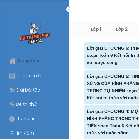
Skip
to
content
Lớp 1
Lớp 2
Lời giải CHƯƠNG 6: PH
soạn Toán 6 Kết nối tri 
Trang chủ
với cuộc sống
Lời giải LUYỆN TẬ
Tài liệu ôn thi
Lời giải CHƯƠNG 5: TÍN
soạn Toán 6 Trang 
XỨNG CỦA HÌNH PHẲNG
TRONG TỰ NHIÊN soạn 
nối tri thức với cuộ
Giải bài tập
Kết nối tri thức với cuộc
Lời giải BÀI TẬP CU
Đề thi thử
CHƯƠNG 6 soạn To
Lời giải BÀI 21: HÌN
Lời giải CHƯƠNG 4: MỘ
Trang 27 Kết nối tri
TRỤC ĐỐI XỨNG soạ
HÌNH PHẲNG TRONG T
Thông tin
với cuộc sống
TIỄN soạn Toán 6 Kết nối
6 Trang 99 100 101 1
thức với cuộc sống
Tìm kiếm
nối tri thức với cuộ
Lời giải BÀI 23: M