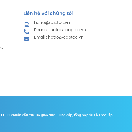
Liên hệ với chúng tôi
hotro@captoc.vn
Phone : hotro@captoc.vn
Email : hotro@captoc.vn
ọc
1, 12 chuẩn cấu trúc Bộ giáo dục. Cung cấp, tổng hợp tài liệu học tập