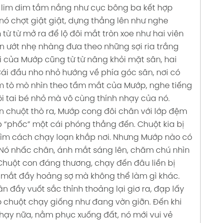
lim dim tắm nắng như cục bông ba kết hợp
 nó chợt giật giật, dựng thẳng lên như nghe
ừ từ mở ra để lộ đôi mắt tròn xoe như hai viên
ơn ướt nhẹ nhàng đưa theo những sợi ria trắng
 của Mướp cũng từ từ nâng khỏi mặt sân, hai
ái đầu nho nhỏ hướng về phía góc sân, nơi có
m tò mò nhìn theo tầm mắt của Mướp, nghe tiếng
ôi tai bé nhỏ mà vô cùng thính nhạy của nó.
n chuột thò ra, Mướp cong đôi chân với lớp đệm
p “phốc” một cái phóng thẳng đến. Chuột kia bị
ìm cách chạy loạn khắp nơi. Nhưng Mướp nào có
 Nó nhấc chân, ánh mắt sáng lên, chăm chú nhìn
Chuột con đáng thương, chạy đến đâu liền bị
mắt đầy hoảng sợ mà không thể làm gì khác.
 đầy vuốt sắc thỉnh thoảng lại giơ ra, đạp lấy
ho chuột chạy giống như đang vờn giỡn. Đến khi
hạy nữa, nằm phục xuống đất, nó mới vui vẻ