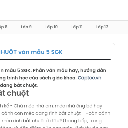
ớp 8
Lớp 9
Lớp 10
Lớp 11
Lớp 12
CHUỘT văn mẫu 5 SGK
n mẫu 5 SGK. Phần văn mẫu hay, hướng dẫn
ng trình học của sách giáo khoa.
Captoc.vn
 đang bắt chuột.
ắt chuột
h kể
- Chú mèo nhà em, mèo nhà ông bà hay
tả cảnh con mèo đang rình bắt chuột
- Hoàn cảnh
 mèo rình bắt chuột ở đâu? (trong bếp, trong