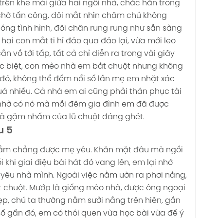
ên khe mái giữa hai ngôi nhà, chắc hẳn trong
chờ tấn công, đôi mắt nhìn chăm chú không
góng tình hình, đôi chân rung rung như sẵn sàng
hai con mắt ti hí đảo qua đảo lại, vừa mới leo
 vồ tới tấp, tất cả chỉ diễn ra trong vài giây
c biệt, con mèo nhà em bắt chuột nhưng không
ở đó, không thể đếm nổi số lần mẹ em nhặt xác
uá nhiều.
Cả nhà em ai cũng phải thán phục tài
 nhờ có nó mà mỗi đêm gia đình em đã được
 và gặm nhấm của lũ chuột đáng ghét.
u 5
lắm chẳng được mẹ yêu. Khăn mặt đâu mà ngồi
i khi giai điệu bài hát đó vang lên, em lại nhớ
yêu nhà mình. Ngoài việc nằm ườn ra phơi nắng,
 chuột.
Mướp là giống mèo nhà, được ông ngoại
p, chú ta thường nằm sưởi nắng trên hiên, gần
ổ gần đó, em có thói quen vừa học bài vừa để ý