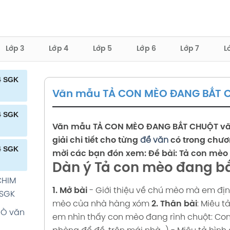
Lớp 3
Lớp 4
Lớp 5
Lớp 6
Lớp 7
L
4 SGK
Văn mẫu TẢ CON MÈO ĐANG BẮT 
Ả
4 SGK
ẾC VÁY
Văn mẫu
TẢ CON MÈO ĐANG BẮT CHUỘT
vă
NG HÔM
giải chi tiết cho từng
đề văn
có trong chươ
BÓNG
4 SGK
mời các bạn đón xem:
Đề bài: Tả con mèo
Dàn ý Tả con mèo đang b
MÓN
HOA
CHIM
1. Mở bài
- Giới thiệu về chú mèo mà em địn
mẫu 4
 SGK
GK
mèo của nhà hàng xóm
2. Thân bài
: Miêu 
BÒ văn
Ồ VẬT
em nhìn thấy con mèo đang rình chuột: Con