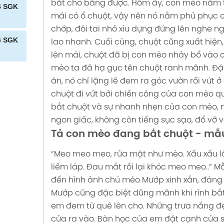
CỦA
bắt cho bằng được. Hôm ấy, con mèo nằm tr
 QUÊ
HOA
4 SGK
 CẦN
mái có ổ chuột, vậy nên nó nằm phủ phục 
NG
n mẫu
chớp, đôi tai nhỏ xíu dựng đứng lên nghe n
GK
A
ƯỞI
N VỀ
4 SGK
lao nhanh. Cuối cùng, chuột cũng xuất hiện, 
ĐẸP
M văn
Ồ GIÚP
N SÁCH
lên mái, chuột đã bị con mèo nhảy bổ vào cắn
SGK
ỦA
C
mèo ta đã hạ gục tên chuột ranh mãnh. Đặ
 CHÚC
K
ĐẸP
 4 SGK
ăn, nó chỉ lặng lẽ đem ra góc vườn rồi vứt 
HÃN
GƯỜI
K
I BẠN
chuột đi vứt bởi chiến công của con mèo q
M văn
U
K
ẫu 4
bắt chuột và sự nhanh nhẹn của con mèo,
NHÀ LÁ
 QUÊ
ngon giấc, không còn tiếng sục sạo, đổ vỡ
mẫu 4
HOA
 BÃO
Tả con mèo đang bắt chuột - mẫ
AO
CÂU
HỎI VÀ
HÂN
“Meo meo meo, rửa mặt như mèo. Xấu xấu 
u 4
Ú
 SGK
K
liếm láp. Đau mắt rồi lại khóc meo meo..” Mỗ
đến hình ảnh chú mèo Mướp xinh xắn, đáng 
CÔ
CÂU
 GIA
BUỔI
Mướp cũng đặc biệt dũng mãnh khi rình bắt
Ý văn
 KẾT
HÂN Ở
em đem từ quê lên cho. Những trưa nắng đẹ
 văn
 VIẾT
cửa ra vào. Bàn học của em đặt cạnh cửa s
ĐỘNG