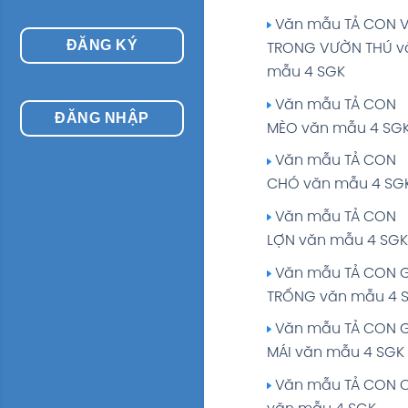
CHUỐI văn mẫu 4 
THÍCH văn mẫu 4 S
Văn mẫu TẢ CON 
Văn mẫu TẢ CÂY 
ĐĂNG KÝ
TRONG VƯỜN THÚ v
Văn mẫu TẢ CÂY B
GẠO văn mẫu 4 SG
mẫu 4 SGK
MÁY văn mẫu 4 SGK
Văn mẫu TẢ CÂY 
Văn mẫu TẢ CON
Văn mẫu TẢ CON 
ĐĂNG NHẬP
MAI văn mẫu 4 SGK
MÈO văn mẫu 4 SG
BÔNG MÀ EM YÊU
Văn mẫu TẢ CÂY S
THÍCH văn mẫu 4 S
Văn mẫu TẢ CON
RIÊNG văn mẫu 4 S
CHÓ văn mẫu 4 SG
Văn mẫu TẢ CON B
Văn mẫu TẢ CÂY 
MÀ EM YÊU THÍCH v
Văn mẫu TẢ CON
VĨ văn mẫu 4 SGK
4 SGK
LỢN văn mẫu 4 SGK
Văn mẫu TẢ CÂY
Văn mẫu TẢ CÁI T
Văn mẫu TẢ CON 
BÀNG văn mẫu 4 S
KẺ CỦA EM văn mẫu
TRỐNG văn mẫu 4 
Văn mẫu TẢ CÂY H
Văn mẫu TẢ CHIẾC
Văn mẫu TẢ CON 
EM YÊU THÍCH văn 
HỌC CỦA EM văn m
MÁI văn mẫu 4 SGK
SGK
SGK
Văn mẫu TẢ CON 
Văn mẫu TẢ CÂY TR
Văn mẫu TẢ CHIẾC