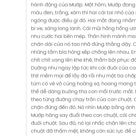
hành động của Mướp. Một hôm, Mướp đang 
K
CÂU
màu đen, trắng, xám thì hai cái tai nhỏ của
Ự
 CHO
ngóng được điều gì đó. Hai mắt đang nhắm t
SGK
M HỎI
bi ve, sáng long lanh. Cái mũi hồng hồng ư
 MỚI
CÂU
như cước hai bên mép. Thân hình mảnh mai
 ƯỚC
chân dài của nó tao nhã đứng thẳng dậy. C
NG
những tấm bìa hỏng xếp chồng lên nhau.
E
mẫu 4
 PHI
chít chít vang lên khe khẽ, thầm bội phục đ
Dường như ngay lập tức khi cái đuôi của co
thịt mềm mại để lấy đà rồi như một tia chớ
CÂU
túm có vẻ vô cùng hoảng sợ, hoang mang t
HỌC
thể dễ dàng buông tha con mồi trước mắt.
theo từng đường chạy trốn của con chuột. 
K
chặn đứng đến đó. Nó nhìn Mướp bằng ánh 
N VỀ
Mướp hăng say đuổi theo con chuột, cái chân
ỦA
đuôi chuột. Sau đó, nó lại nhấc chân lên c
chuột đã thấm mệt, không còn sức lực để c