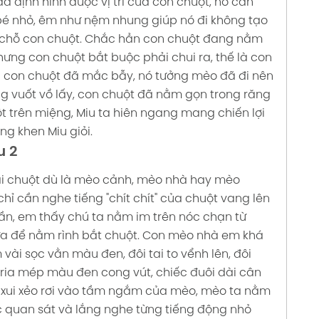
 đã định hình được vị trí của con chuột, nó cẩn
bé nhỏ, êm như nệm nhung giúp nó đi không tạo
ến chỗ con chuột. Chắc hẳn con chuột đang nằm
hưng con chuột bắt buộc phải chui ra, thế là con
ồi con chuột đã mắc bẫy, nó tưởng mèo đã đi nên
g vuốt vồ lấy, con chuột đã nằm gọn trong răng
 trên miệng, Miu ta hiên ngang mang chiến lợi
ng khen Miu giỏi.
u 2
i chuột dù là mèo cảnh, mèo nhà hay mèo
hỉ cần nghe tiếng "chít chít" của chuột vang lên
ần, em thấy chú ta nằm im trên nóc chạn từ
rưa để nằm rình bắt chuột. Con mèo nhà em khá
ài sọc vằn màu đen, đôi tai to vểnh lên, đôi
 ria mép màu đen cong vút, chiếc đuôi dài cân
đã xui xẻo rơi vào tầm ngắm của mèo, mèo ta nằm
ục quan sát và lắng nghe từng tiếng động nhỏ