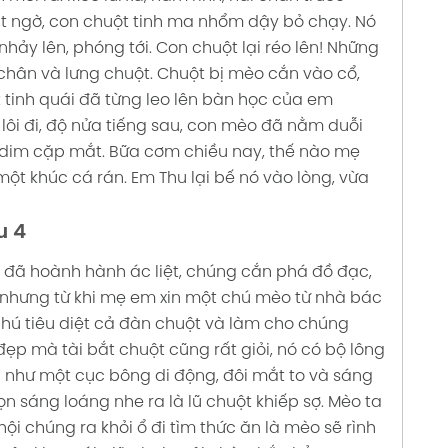
Bất ngờ, con chuột tinh ma nhổm dậy bỏ chạy. Nó
hảy lên, phóng tới. Con chuột lại réo lên! Những
hân và lưng chuột. Chuột bị mèo cắn vào cổ,
t tinh quái đã từng leo lên bàn học của em
lôi đi, độ nửa tiếng sau, con mèo đã nằm duỗi
 dim cặp mắt. Bữa cơm chiều nay, thế nào mẹ
t khúc cá rán. Em Thu lại bế nó vào lòng, vừa
u 4
 đã hoành hành ác liệt, chúng cắn phá đồ đạc,
ế nhưng từ khi mẹ em xin một chú mèo từ nhà bác
chú tiêu diệt cả đàn chuột và làm cho chúng
ẹp mà tài bắt chuột cũng rất giỏi, nó có bộ lông
 như một cục bông di động, đôi mắt to và sáng
 sáng loáng nhe ra là lũ chuột khiếp sợ. Mèo ta
hội chúng ra khỏi ổ đi tìm thức ăn là mèo sẽ rình