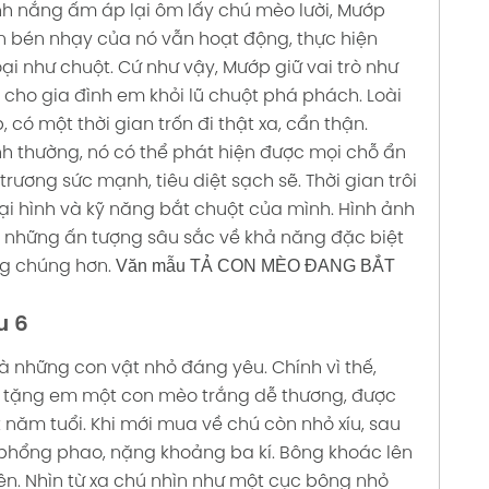
h nắng ấm áp lại ôm lấy chú mèo lười, Mướp
 bén nhạy của nó vẫn hoạt động, thực hiện
ại như chuột. Cứ như vậy, Mướp giữ vai trò như
 cho gia đình em khỏi lũ chuột phá phách. Loài
có một thời gian trốn đi thật xa, cẩn thận.
nh thường, nó có thể phát hiện được mọi chỗ ẩn
rương sức mạnh, tiêu diệt sạch sẽ.
Thời gian trôi
i hình và kỹ năng bắt chuột của mình. Hình ảnh
m những ấn tượng sâu sắc về khả năng đặc biệt
Văn mẫu TẢ CON MÈO ĐANG BẮT
ng chúng hơn.
u 6
là những con vật nhỏ đáng yêu. Chính vì thế,
a tặng em một con mèo trắng dễ thương, được
ăm tuổi. Khi mới mua về chú còn nhỏ xíu, sau
phổng phao, nặng khoảng ba kí. Bông khoác lên
ên. Nhìn từ xa chú nhìn như một cục bông nhỏ