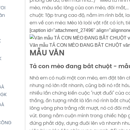
phòng để đồ, trên mái nhà...)
- Miêu tả hìn
SGK
GK
mèo, màu sắc lông của con mèo, đôi mắt,...
VOI
HOA
chuột: Tập trung cao độ, nằm im rình bắt, la
ăn
ÚT
K
em về con mèo: Mèo là loài vật rất có ích, t
[caption id="attachment_27496" align="alignnon
HOA
GẤU
K
Văn mẫu TẢ CON MÈO ĐANG BẮT CHUỘT văn m
ẦU
GK
MẪU VĂN
GK
K
ÚP BÊ
Tả con mèo đang bắt chuột - mẫu
PHƯỢNG
ăn mẫu
Nhà em có nuôi một con mèo, em đặt tên ch
HƯỚC
nhưng nó lớn rất nhanh, cũng bởi nó rất háu
GÀ
GK
 4 SGK
nhiều lần chứng kiến cuộc "rượt đuổi" của c
SGK
thắng, ấn tượng nhất là lần nó rình bắt ch
OA MÀ
 BÀN
GÀ
lông vàng pha trắng rất mượt, nó có đôi m
mẫu 4
ẫu 4
vút. Đang nằm cuộn mình trong chiếc hộp gi
CÔNG
đứng phắt dậy, dựng đuôi lên và nhanh như 
E văn
 CẶP