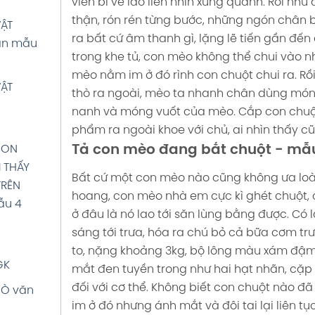
viên bi ve láo liên nhìn xung quanh. Rồi như
mẫu 4
thận, rón rén từng bước, những ngón chân 
ẬT
ra bất cứ âm thanh gì, lặng lẽ tiến gần đ
HOA
ăn mẫu
trong khe tủ, con mèo không thể chui vào n
K
RỐNG
mèo nằm im ở đó rình con chuột chui ra. R
u 4
ỪA văn
ẬT
thò ra ngoài, mèo ta nhanh chân dùng món
nanh và móng vuốt của mèo.
Cắp con chuột
ÚT CHÌ
À
phẩm ra ngoài khoe với chủ, ai nhìn thấy cũ
SGK
GK
Tả con mèo đang bắt chuột - mẫ
CON
DIỀU
M THẤY
I văn
Bất cứ một con mèo nào cũng không ưa loà
4 SGK
TRÊN
hoang, con mèo nhà em cực kì ghét chuột, c
ẫu 4
 XE
I
ở đâu là nó lao tới săn lùng bằng được.
Có l
u 4
M văn
sáng tới trưa, hóa ra chú bỏ cả bữa cơm t
to, nặng khoảng 3kg, bộ lông màu xám đậm v
GK
ẢNG
mắt đen tuyền trong như hai hạt nhãn, cặp
ẤU văn
u 4
đối với cơ thể. Không biết con chuột nào 
BÒ văn
im ở đó nhưng ánh mắt và đôi tai lại liên t