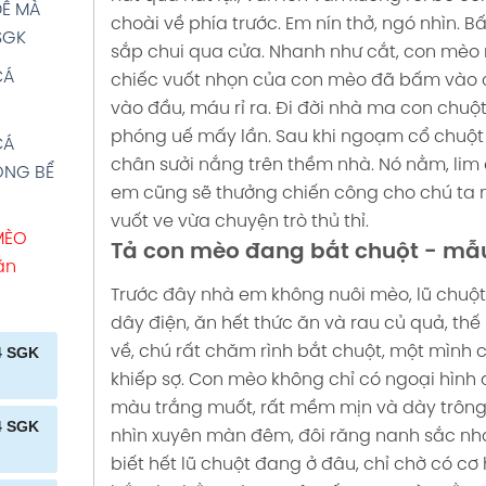
Ê MÀ
VI văn
choài về phía trước. Em nín thở, ngó nhìn. 
SGK
ỪA MÀ
sắp chui qua cửa. Nhanh như cắt, con mèo n
4 SGK
CÁ
chiếc vuốt nhọn của con mèo đã bấm vào c
ỘP BÚT
vào đầu, máu rỉ ra. Đi đời nhà ma con chuộ
SGK
phóng uế mấy lần.
Sau khi ngoạm cổ chuột 
K
CÁ
chân sưởi nắng trên thềm nhà. Nó nằm, lim
ONG BỂ
OA BÊN
K
em cũng sẽ thưởng chiến công cho chú ta mộ
CHÍ
vuốt ve vừa chuyện trò thủ thỉ.
 CHÉN
K
MÈO
Tả con mèo đang bắt chuột - mẫ
HÀ
ăn
ÍT
Trước đây nhà em không nuôi mèo, lũ chuột
M văn
N SÁCH
dây điện, ăn hết thức ăn và rau củ quả, th
P 2 văn
về, chú rất chăm rình bắt chuột, một mình 
4 SGK
AU BẮP
khiếp sợ.
Con mèo không chỉ có ngoại hình đ
màu trắng muốt, rất mềm mịn và dày trông
HƠI
A
4 SGK
AU văn
nhìn xuyên màn đêm, đôi răng nanh sắc nhọn
 mẫu 4
biết hết lũ chuột đang ở đâu, chỉ chờ có cơ 