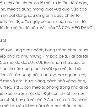
ấu, chỉ cần chuột kia ló mặt ra là "ăn đòn" ngay.
hanh, mèo ta dùng móng vuốt vừa đuổi vừa cào
 im bất động, sau khi giành được chiến lợi
xử lý êm đẹp.
Từ ngày có con mèo, nhà em đã
Văn mẫu TẢ CON MÈO ĐANG
đồ đạc và ăn đồ nữa.
u 3
 đầu và lưng đen nhánh, bụng trắng phau mượt
ép chia ra như những kim bạc bé tí. Hai cái tai
 Cái mũi đo đỏ, ươn ướt. Bốn chân như được đi
úc thì uốn cong, lúc thì vắt qua vắt lại, bốn
đòn sứ.
Làm xong bài toán khó, em ngoảnh lại,
ố mẹ và em Thu đi vắng, cảnh nhà vắng lặng,
“réo… rít!”…, con mèo từ phòng trong nhà đi ra,
t kéo lê trên mặt đất.
Đặt con chuột lên nền
ưa chết, hay nó vờ chết? Con mèo cứ lấy chân
 mồi ra. Mèo lùi xa, nằm rình, hai chân trước