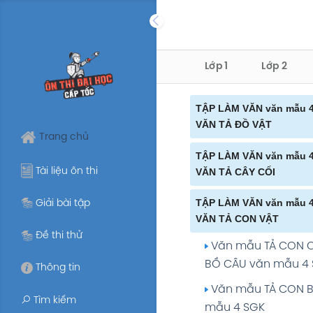
Skip
to
content
Lớp 1
Lớp 2
TẬP LÀM VĂN văn mẫu 
VĂN TẢ ĐỒ VẬT
Trang chủ
Văn mẫu EM HÃY T
TẬP LÀM VĂN văn mẫu 
CHIẾC ÁO HOẶC CHI
Tài liệu ôn thi
VĂN TẢ CÂY CỐI
EM MẶC ĐẾN TRƯỜ
Văn mẫu TẢ CÂY 
TẬP LÀM VĂN văn mẫu 
Giải bài tập
NAY văn mẫu 4 SGK
MÁT văn mẫu 4 SGK
VĂN TẢ CON VẬT
Văn mẫu TẢ MỘT 
Đề thi thử
Văn mẫu TẢ CÂY 
Văn mẫu TẢ CON 
ĐỒ CHƠI MÀ EM YÊU
ĐÀO NGÀY TẾT văn 
BỒ CÂU văn mẫu 4
THÍCH văn mẫu 4 S
Thông tin
SGK
Văn mẫu TẢ CON 
Văn mẫu TẢ MỘT Đ
Tìm kiếm
Văn mẫu TẢ CÂY
mẫu 4 SGK
TRONG NHÀ EM YÊU