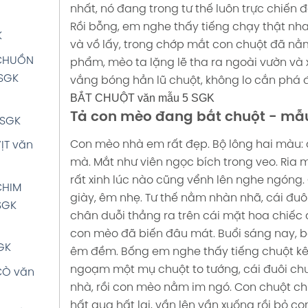
AM EM
nhất, nó đang trong tư thế luôn trực chiến đ
QUÀ
 4 SGK
Rồi bỗng, em nghe thấy tiếng chạy thật n
K
và vồ lấy, trong chớp mắt con chuột đã nằm
E văn
GK
CHUỒN
phẩm, mèo ta lặng lẽ tha ra ngoài vườn và 
Ọ HOA
SGK
vắng bóng hẳn lũ chuột, không lo cắn phá 
N
BẮT CHUỘT văn mẫu 5 SGK
K
Tả con mèo đang bắt chuột - mẫ
LẬT
 SGK
HỒNG
Con mèo nhà em rất đẹp. Bộ lông hai màu:
ỊT văn
mẫu 4
 MÁY
mà. Mắt như viên ngọc bích trong veo. Ria m
ẫu 4
rất xinh lúc nào cũng vểnh lên nghe ngóng.
CHIM
A
giày, êm nhẹ. Tư thế nằm nhàn nhã, cái đuôi l
SGK
M văn
chân duỗi thẳng ra trên cái mặt hoa chiếc 
ÈN HỌC
con mèo đã biến đâu mát. Buổi sáng nay, b
SGK
GK
AI văn
êm đềm. Bống em nghe thấy tiếng chuột kêu 
 CHƠI
ngoạm một mụ chuột to tướng, cái đuôi chuộ
CÒ văn
ÍCH văn
nhà, rồi con mèo nằm im ngó. Con chuột ch
ỪA QUÊ
hất qua hất lại, vần lên vần xuống rồi bỏ con