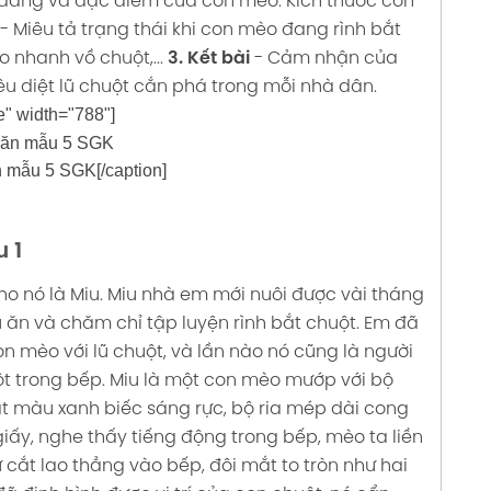
h dáng và đặc điểm của con mèo: Kích thước con
- Miêu tả trạng thái khi con mèo đang rình bắt
o nhanh vồ chuột,...
3. Kết bài
- Cảm nhận của
iêu diệt lũ chuột cắn phá trong mỗi nhà dân.
e" width="788"]
ẫu 5 SGK[/caption]
 1
o nó là Miu. Miu nhà em mới nuôi được vài tháng
 ăn và chăm chỉ tập luyện rình bắt chuột.
Em đã
on mèo với lũ chuột, và lần nào nó cũng là người
uột trong bếp. Miu là một con mèo mướp với bộ
ắt màu xanh biếc sáng rực, bộ ria mép dài cong
ấy, nghe thấy tiếng động trong bếp, mèo ta liền
cắt lao thẳng vào bếp, đôi mắt to tròn như hai