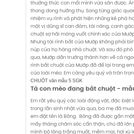
CÂU
thưởng thức con mồi mình vừa săn được.
Án
ƯỜI CÓ
thong dong hưởng thụ. Song từng giác quan
4 SGK
nhiệm vụ rình và phát hiện những kẻ phá ho
một vị dũng sĩ can đảm, tài năng, canh gác
CHUYỆN
chuột sợ hãi móng vuốt chính xác của Mướp, 
MẸ ỐM
Nhưng tài rình bắt của Mướp không phải bì
UỔI EM
núp của họ hàng nhà chuột. Và sau đó phô t
 mẫu 4
qua, Mướp dần trưởng thành hơn về cả ngoạ
rình bắt chuột của Mướp đã để lại trong e
U
của loài mèo. Em càng yêu quý và trân trọ
ỦY
CHUỘT văn mẫu 5 SGK
I PHÁP
Tả con mèo đang bắt chuột - mẫ
ăn
Em rất yêu quý các loài động vật, đặc biệt 
trong lần sinh nhật vừa qua, ba mẹ đã mu
U
em đặt tên là Bông.
Bông đã được gần một n
ƯỜI CÓ
mấy tháng chăm sóc cẩn thận, chú đã lớn 
mình bộ lông trắng muốt, mềm mại, hơi xù l