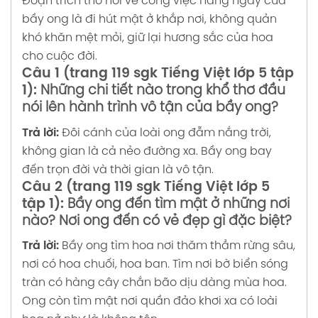
Đoạn trích thơ nói về công việc hàng ngày của
bầy ong là đi hút mật ở khắp nơi, không quản
khó khăn mệt mỏi, giữ lại hương sắc của hoa
cho cuộc đời.
Câu 1 (trang 119 sgk Tiếng Việt lớp 5 tập
1):
Những chi tiết nào trong khổ thơ đầu
nói lên hành trình vô tận của bầy ong?
Trả lời:
Đôi cánh của loài ong đẫm nắng trời,
không gian là cả nẻo đường xa.
Bầy ong bay
đến trọn đời và thời gian là vô tận.
Câu 2 (trang 119 sgk Tiếng Việt lớp 5
tập 1):
Bầy ong đến tìm mật ở những nơi
nào? Nơi ong đến có vẻ đẹp gì đặc biệt?
Trả lời:
Bầy ong tìm hoa nơi thăm thẳm rừng sâu,
nơi có hoa chuối, hoa ban. Tìm nơi bờ biển sóng
tràn có hàng cây chắn bão dịu dàng mùa hoa.
Ong còn tìm mật nơi quần đảo khơi xa có loài