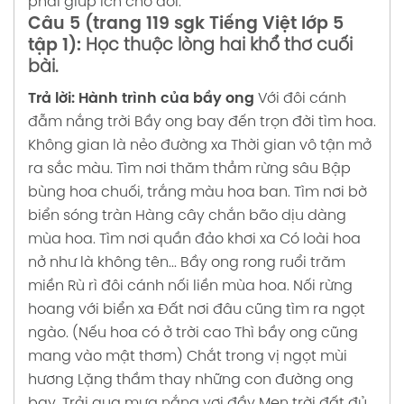
phai giúp ích cho đời.
Câu 5 (trang 119 sgk Tiếng Việt lớp 5
tập 1):
Học thuộc lòng hai khổ thơ cuối
bài.
Trả lời:
Hành trình của bầy ong
Với đôi cánh
đẫm nắng trời
Bầy ong bay đến trọn đời tìm hoa.
Không gian là nẻo đường xa
Thời gian vô tận mở
ra sắc màu.
Tìm nơi thăm thẳm rừng sâu
Bập
bùng hoa chuối, trắng màu hoa ban.
Tìm nơi bờ
biển sóng tràn
Hàng cây chắn bão dịu dàng
mùa hoa.
Tìm nơi quần đảo khơi xa
Có loài hoa
nở như là không tên...
Bầy ong rong ruổi trăm
miền
Rù rì đôi cánh nối liền mùa hoa.
Nối rừng
hoang với biển xa
Đất nơi đâu cũng tìm ra ngọt
ngào.
(Nếu hoa có ở trời cao
Thì bầy ong cũng
mang vào mật thơm)
Chắt trong vị ngọt mùi
hương
Lặng thầm thay những con
đường ong
bay.
Trải qua mưa nắng vơi đầy
Men trời đất đủ