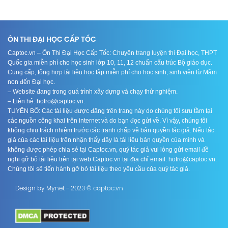
ÔN THI ĐẠI HỌC CẤP TỐC
Captoc.vn – Ôn Thi Đại Học Cấp Tốc: Chuyên trang luyện thi Đại học, THPT
Quốc gia miễn phí cho học sinh lớp 10, 11, 12 chuẩn cấu trúc Bộ giáo dục.
Cung cấp, tổng hợp tài liệu học tập miễn phí cho học sinh, sinh viên từ Mầm
non đến Đại học.
– Website đang trong quá trình xây dựng và chạy thử nghiệm.
– Liên hệ: hotro@captoc.vn.
TUYÊN BỐ: Các tài liệu được đăng trên trang này do chúng tôi sưu tầm tại
các nguồn công khai trên internet và do bạn đọc gửi về. Vì vậy, chúng tôi
không chịu trách nhiệm trước các tranh chấp về bản quyền tác giả. Nếu tác
giả của các tài liệu trên nhận thấy đây là tài liệu bản quyền của mình và
không được phép chia sẻ tại Captoc.vn, quý tác giả vui lòng gửi email đề
nghị gỡ bỏ tài liệu trên tại web Captoc.vn tại địa chỉ email: hotro@captoc.vn.
Chúng tôi sẽ tiến hành gỡ bỏ tài liệu theo yêu cầu của quý tác giả.
Design by Mynet - 2023 © captoc.vn