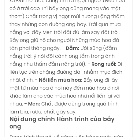
xa
Đất nơi đâu cũng tìm ra ngọt ngào.
(Nếu hoa
có ở trời cao
Thì bầy ong cũng mang vào mật
thơm)
Chắt trong vị ngọt mùi hương
Lặng thầm
thay những con đường ong bay.
Trải qua mưa
nắng vơi đầy
Men trời đất đủ làm say đất trời.
Bầy ong giữ hộ cho người
Những mùa hoa đã
tàn phai tháng ngày.
- Đẫm:
Ướt sũng (đẫm
nắng trời: ý nói đôi cánh ong tắm trong ánh
nắng như thấm đẫm nắng trời).
- Rong ruổi:
Đi
liên tục trên chặng đường dài, nhằm mục đích
nhất định.
- Nối liền mùa hoa:
Bầy ong đi lấy
mật từ mùa hoa ở nơi này đến mùa hoa ở nơi
khác làm cho các mùa hoa như nối liền lại với
nhau.
- Men:
Chất được dùng trong quá trình
làm bia, rượu; chất gây say.
Nội dung chính Hành trình của bầy
ong