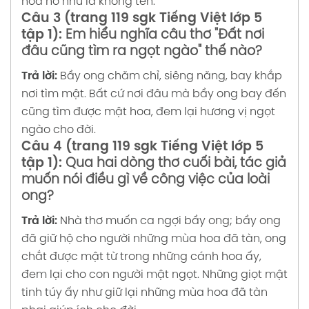
hoa nở như là không tên.
Câu 3 (trang 119 sgk Tiếng Việt lớp 5
tập 1):
Em hiểu nghĩa câu thơ "Đất nơi
đâu cũng tìm ra ngọt ngào" thế nào?
Trả lời:
Bầy ong chăm chỉ, siêng năng, bay khắp
nơi tìm mật. Bất cứ nơi đâu mà bầy ong bay đến
cũng tìm được mật hoa, đem lại hương vị ngọt
ngào cho đời.
Câu 4 (trang 119 sgk Tiếng Việt lớp 5
tập 1):
Qua hai dòng thơ cuối bài, tác giả
muốn nói điều gì về công việc của loài
ong?
Trả lời:
Nhà thơ muốn ca ngợi bầy ong; bầy ong
đã giữ hộ cho người những mùa hoa đã tàn, ong
chắt được mật từ trong những cánh hoa ấy,
đem lại cho con người mật ngọt. Những giọt mật
tinh túy ấy như giữ lại những mùa hoa đã tàn