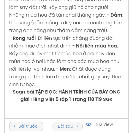
làm say đất trời.
Bầy ong giữ hộ cho người
Những mùa hoa đã tàn phai tháng ngày.
-
Đẫm
:
Ướt sũng (đẫm nắng trời: ý nói đôi cánh ong tắm
trong ánh nắng như thấm đẫm nắng trời).
-
Rong ruổi
: Đi liên tục trên chặng đường dài,
nhằm mục đích nhất định.
-
Nối liền mùa hoa
:
Bầy ong đi lấy mật từ mùa hoa ở nơi này đến
mùa hoa ở nơi khác làm cho các mùa hoa như
nối liền lại với nhau.
-
Men
: Chất được dùng
trong quá trình làm bia, rượu; chất gây say.
Học
sinh tự học.
Soạn bài TẬP ĐỌC: HÀNH TRÌNH CỦA BẦY ONG
giải Tiếng Việt 5 tập 1 Trang 118 119 SGK
212 View
Bài trước
Bài sau