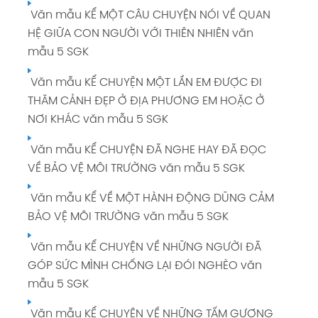
Văn mẫu KỂ MỘT CÂU CHUYỆN NÓI VỀ QUAN
HỆ GIỮA CON NGƯỜI VỚI THIÊN NHIÊN văn
mẫu 5 SGK
Văn mẫu KỂ CHUYỆN MỘT LẦN EM ĐƯỢC ĐI
THĂM CẢNH ĐẸP Ở ĐỊA PHƯƠNG EM HOẶC Ở
NƠI KHÁC văn mẫu 5 SGK
Văn mẫu KỂ CHUYỆN ĐÃ NGHE HAY ĐÃ ĐỌC
VỀ BẢO VỆ MÔI TRƯỜNG văn mẫu 5 SGK
Văn mẫu KỂ VỀ MỘT HÀNH ĐỘNG DŨNG CẢM
BẢO VỆ MÔI TRƯỜNG văn mẫu 5 SGK
Văn mẫu KỂ CHUYỆN VỀ NHỮNG NGƯỜI ĐÃ
GÓP SỨC MÌNH CHỐNG LẠI ĐÓI NGHÈO văn
mẫu 5 SGK
Văn mẫu KỂ CHUYỆN VỀ NHỮNG TẤM GƯƠNG