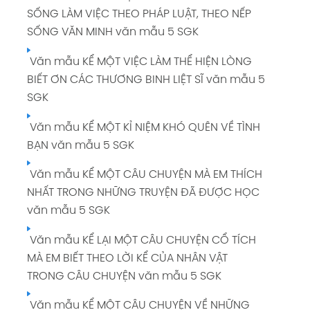
SỐNG LÀM VIỆC THEO PHÁP LUẬT, THEO NẾP
SỐNG VĂN MINH văn mẫu 5 SGK
Văn mẫu KỂ MỘT VIỆC LÀM THỂ HIỆN LÒNG
BIẾT ƠN CÁC THƯƠNG BINH LIỆT SĨ văn mẫu 5
SGK
Văn mẫu KỂ MỘT KỈ NIỆM KHÓ QUÊN VỀ TÌNH
BẠN văn mẫu 5 SGK
Văn mẫu KỂ MỘT CÂU CHUYỆN MÀ EM THÍCH
NHẤT TRONG NHỮNG TRUYỆN ĐÃ ĐƯỢC HỌC
văn mẫu 5 SGK
Văn mẫu KỂ LẠI MỘT CÂU CHUYỆN CỔ TÍCH
MÀ EM BIẾT THEO LỜI KỂ CỦA NHÂN VẬT
TRONG CÂU CHUYỆN văn mẫu 5 SGK
Văn mẫu KỂ MỘT CÂU CHUYỆN VỀ NHỮNG