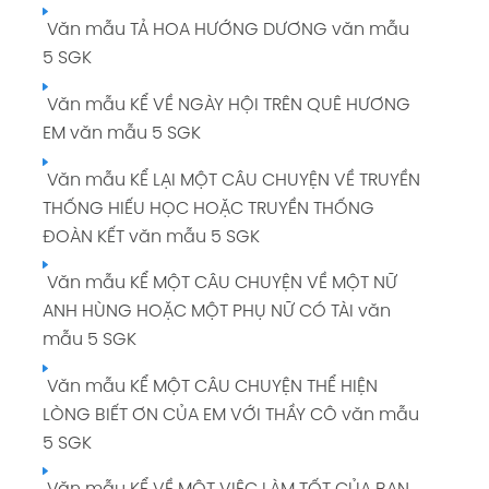
Văn mẫu TẢ HOA HƯỚNG DƯƠNG văn mẫu
5 SGK
Văn mẫu KỂ VỀ NGÀY HỘI TRÊN QUÊ HƯƠNG
EM văn mẫu 5 SGK
Văn mẫu KỂ LẠI MỘT CÂU CHUYỆN VỀ TRUYỀN
THỐNG HIẾU HỌC HOẶC TRUYỀN THỐNG
ĐOÀN KẾT văn mẫu 5 SGK
Văn mẫu KỂ MỘT CÂU CHUYỆN VỀ MỘT NỮ
ANH HÙNG HOẶC MỘT PHỤ NỮ CÓ TÀI văn
mẫu 5 SGK
Văn mẫu KỂ MỘT CÂU CHUYỆN THỂ HIỆN
LÒNG BIẾT ƠN CỦA EM VỚI THẦY CÔ văn mẫu
5 SGK