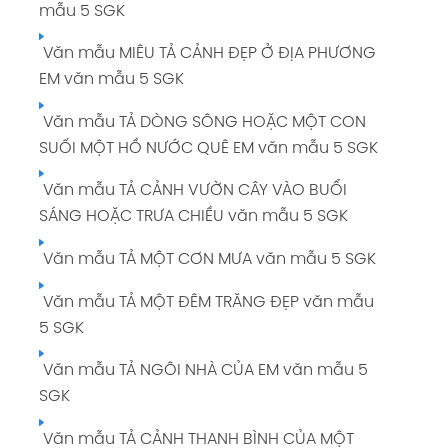
mẫu 5 SGK
Trang 65 SGK
Văn mẫu MIÊU TẢ CẢNH ĐẸP Ở ĐỊA PHƯƠNG
Soạn bài LUYỆN TỪ VÀ CÂU: TỪ NHIỀU NGHĨA
EM văn mẫu 5 SGK
giải Tiếng Việt 5 tập 1 Trang 66 SGK
Văn mẫu TẢ DÒNG SÔNG HOẶC MỘT CON
Soạn bài KỂ CHUYỆN: CÂY CỎ NƯỚC NAM
SUỐI MỘT HỒ NƯỚC QUÊ EM văn mẫu 5 SGK
giải Tiếng Việt 5 tập 1 Trang 68 SGK
Văn mẫu TẢ CẢNH VƯỜN CÂY VÀO BUỔI
Soạn bài TẬP ĐỌC: TIẾNG ĐÀN BA-LA-LAI-CA
SÁNG HOẶC TRƯA CHIỀU văn mẫu 5 SGK
TRÊN SÔNG ĐÀ giải Tiếng Việt 5 tập 1 Trang
69 70 SGK
Văn mẫu TẢ MỘT CƠN MƯA văn mẫu 5 SGK
Soạn bài TẬP LÀM VĂN: LUYỆN TẬP TẢ CẢNH
Văn mẫu TẢ MỘT ĐÊM TRĂNG ĐẸP văn mẫu
giải Tiếng Việt 5 tập 1 Trang 71 72 SGK
5 SGK
Soạn bài LUYỆN TỪ VÀ CÂU: LUYỆN TẬP VỀ TỪ
Văn mẫu TẢ NGÔI NHÀ CỦA EM văn mẫu 5
NHIỀU NGHĨA giải Tiếng Việt 5 tập 1 Trang 73
SGK
SGK
Văn mẫu TẢ CẢNH THANH BÌNH CỦA MỘT