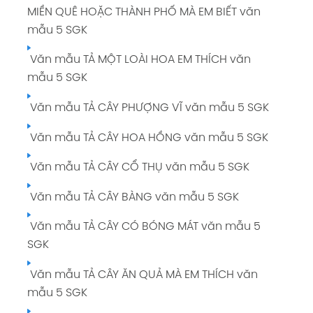
Soạn bài TẬP LÀM VĂN: LUYỆN TẬP TẢ CẢNH
MIỀN QUÊ HOẶC THÀNH PHỐ MÀ EM BIẾT văn
giải Tiếng Việt 5 tập 1 Trang 74 SGK
mẫu 5 SGK
Tuần 8: CON NGƯỜI VỚI THIÊN NHIÊN giải
Văn mẫu TẢ MỘT LOÀI HOA EM THÍCH văn
Tiếng Việt 5 tập 1 Trang 75
mẫu 5 SGK
Soạn bài CHÍNH TẢ (NGHE - VIẾT): KÌ DIỆU
Văn mẫu TẢ CÂY PHƯỢNG VĨ văn mẫu 5 SGK
RỪNG XANH giải Tiếng Việt 5 tập 1 Trang 76
SGK
Văn mẫu TẢ CÂY HOA HỒNG văn mẫu 5 SGK
Tuần 9: CON NGƯỜI VỚI THIÊN NHIÊN giải
Văn mẫu TẢ CÂY CỔ THỤ văn mẫu 5 SGK
Tiếng Việt 5 tập 1 Trang 85
Văn mẫu TẢ CÂY BÀNG văn mẫu 5 SGK
Tuần 10: ÔN TẬP GIỮA HỌC KÌ I giải Tiếng Việt
Văn mẫu TẢ CÂY CÓ BÓNG MÁT văn mẫu 5
5 tập 1 Trang 95
SGK
Tuần 11: GIỮ LẤY MÀU XANH giải Tiếng Việt 5
Văn mẫu TẢ CÂY ĂN QUẢ MÀ EM THÍCH văn
tập 1 Trang 102
mẫu 5 SGK
Soạn bài TẬP LÀM VĂN: TRẢ BÀI VĂN TẢ CẢNH