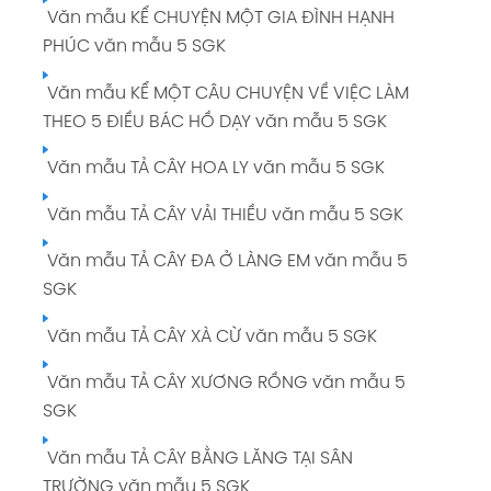
Văn mẫu KỂ CHUYỆN MỘT GIA ĐÌNH HẠNH
PHÚC văn mẫu 5 SGK
Văn mẫu KỂ MỘT CÂU CHUYỆN VỀ VIỆC LÀM
THEO 5 ĐIỀU BÁC HỒ DẠY văn mẫu 5 SGK
Văn mẫu TẢ CÂY HOA LY văn mẫu 5 SGK
Văn mẫu TẢ CÂY VẢI THIỀU văn mẫu 5 SGK
Văn mẫu TẢ CÂY ĐA Ở LÀNG EM văn mẫu 5
SGK
Văn mẫu TẢ CÂY XÀ CỪ văn mẫu 5 SGK
Văn mẫu TẢ CÂY XƯƠNG RỒNG văn mẫu 5
SGK
Văn mẫu TẢ CÂY BẰNG LĂNG TẠI SÂN
TRƯỜNG văn mẫu 5 SGK