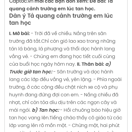
Captoc.vn
mời các bạn đón xem:
Đề bài: Tả
quang cảnh trường em lúc tan học.
Dàn ý Tả quang cảnh trường em lúc
tan học
I. Mở bài:
- Trời đã về chiều. Nắng trên sân
trường đã tắt.Chỉ còn gió lao xao trong những
tán lá bàng, lá phượng và thổi dọc hành lang
vắng vẻ.
- Chúng em đang học tiết cuối cùng
của buổi học ngày hôm nay.
II. Thân bài:
a)
Trước giờ tan học:
- Sân trường và dọc hành
lang các lớp đều vắng vẻ, yên lặng.
- Phía ngoài
trường, ở các cộng đều chật ních xe cộ và phụ
huynh đang đứng đợi con em.
- Nắng chiều đã
nhạt, chỉ còn tỏa dìu dịu trên các ngọn cây và
mái ngói.
b) Tan học:
- Hồi chuông báo hiệu giờ
tan học vang lên.Tiếng chào thầy cô giáo từ các
lớp vang lên rõ mồn một.
- Chừng một, hai phút