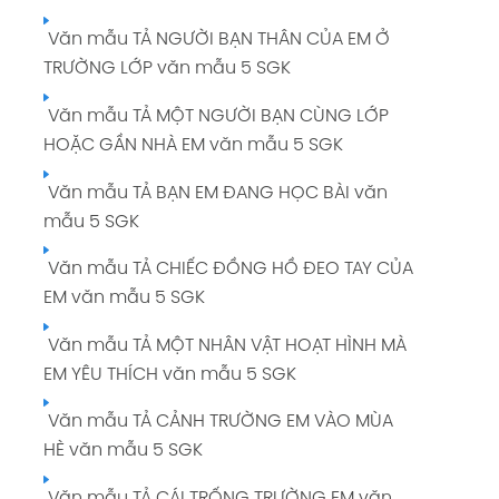
Văn mẫu TẢ NGƯỜI BẠN THÂN CỦA EM Ở
TRƯỜNG LỚP văn mẫu 5 SGK
Văn mẫu TẢ MỘT NGƯỜI BẠN CÙNG LỚP
HOẶC GẦN NHÀ EM văn mẫu 5 SGK
Văn mẫu TẢ BẠN EM ĐANG HỌC BÀI văn
mẫu 5 SGK
Văn mẫu TẢ CHIẾC ĐỒNG HỒ ĐEO TAY CỦA
EM văn mẫu 5 SGK
Văn mẫu TẢ MỘT NHÂN VẬT HOẠT HÌNH MÀ
EM YÊU THÍCH văn mẫu 5 SGK
Văn mẫu TẢ CẢNH TRƯỜNG EM VÀO MÙA
HÈ văn mẫu 5 SGK
Văn mẫu TẢ CÁI TRỐNG TRƯỜNG EM văn