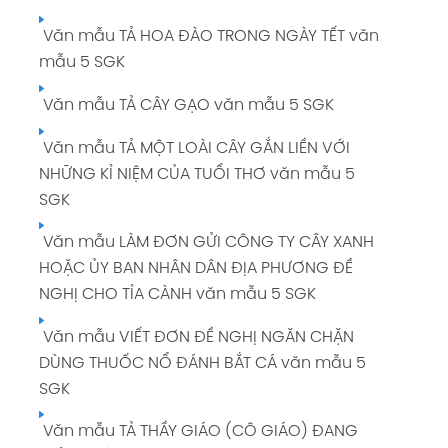
Văn mẫu TẢ HOA ĐÀO TRONG NGÀY TẾT văn
mẫu 5 SGK
Văn mẫu TẢ CÂY GẠO văn mẫu 5 SGK
Văn mẫu TẢ MỘT LOÀI CÂY GẮN LIỀN VỚI
NHỮNG KỈ NIỆM CỦA TUỔI THƠ văn mẫu 5
SGK
Văn mẫu LÀM ĐƠN GỬI CÔNG TY CÂY XANH
HOẶC ỦY BAN NHÂN DÂN ĐỊA PHƯƠNG ĐỀ
NGHỊ CHO TỈA CÀNH văn mẫu 5 SGK
Văn mẫu VIẾT ĐƠN ĐỀ NGHỊ NGĂN CHẶN
DÙNG THUỐC NỔ ĐÁNH BẮT CÁ văn mẫu 5
SGK
Văn mẫu TẢ THẦY GIÁO (CÔ GIÁO) ĐANG