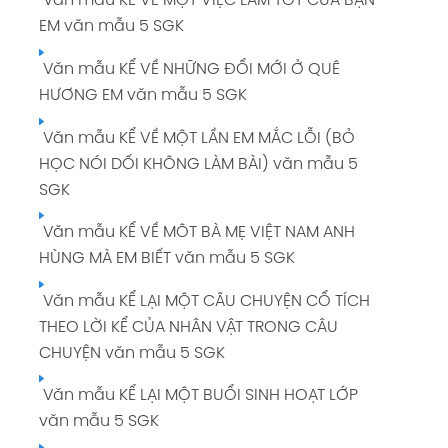
Văn mẫu KỂ VỀ MỘT VIỆC LÀM TỐT CỦA BẠN
EM văn mẫu 5 SGK
Văn mẫu KỂ VỀ NHỮNG ĐỔI MỚI Ở QUÊ
HƯƠNG EM văn mẫu 5 SGK
Văn mẫu KỂ VỀ MỘT LẦN EM MẮC LỖI (BỎ
HỌC NÓI DỐI KHÔNG LÀM BÀI) văn mẫu 5
SGK
Văn mẫu KỂ VỀ MÔT BÀ MẸ VIỆT NAM ANH
HÙNG MÀ EM BIẾT văn mẫu 5 SGK
Văn mẫu KỂ LẠI MỘT CÂU CHUYỆN CỔ TÍCH
THEO LỜI KỂ CỦA NHÂN VẬT TRONG CÂU
CHUYỆN văn mẫu 5 SGK
Văn mẫu KỂ LẠI MỘT BUỔI SINH HOẠT LỚP
văn mẫu 5 SGK