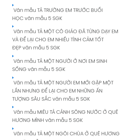
Văn mẫu TẢ TRƯỜNG EM TRƯỚC BUỔI
HỌC văn mẫu 5 SGK
Văn mẫu TẢ MỘT CÔ GIÁO ĐÃ TỪNG DẠY EM
VÀ ĐỂ LẠI CHO EM NHIỀU TÌNH CẢM TỐT
ĐẸP văn mẫu 5 SGK
Văn mẫu TẢ MỘT NGƯỜI Ở NƠI EM SINH
SỐNG văn mẫu 5 SGK
Văn mẫu TẢ MỘT NGƯỜI EM MỚI GẶP MỘT
LẦN NHƯNG ĐỂ LẠI CHO EM NHỮNG ẤN
TƯỢNG SÂU SẮC văn mẫu 5 SGK
Văn mẫu MIÊU TẢ CẢNH SÔNG NƯỚC Ở QUÊ
HƯƠNG MÌNH văn mẫu 5 SGK
Văn mẫu TẢ MỘT NGÔI CHÙA Ở QUÊ HƯƠNG