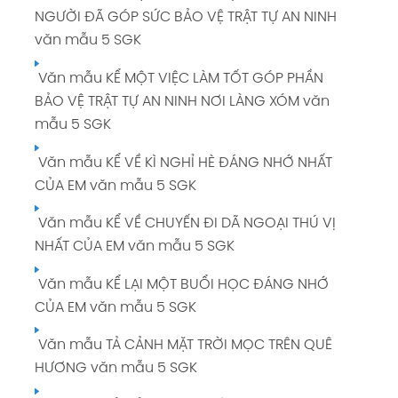
NGƯỜI ĐÃ GÓP SỨC BẢO VỆ TRẬT TỰ AN NINH
văn mẫu 5 SGK
Văn mẫu KỂ MỘT VIỆC LÀM TỐT GÓP PHẦN
BẢO VỆ TRẬT TỰ AN NINH NƠI LÀNG XÓM văn
mẫu 5 SGK
Văn mẫu KỂ VỀ KÌ NGHỈ HÈ ĐÁNG NHỚ NHẤT
CỦA EM văn mẫu 5 SGK
Văn mẫu KỂ VỀ CHUYẾN ĐI DÃ NGOẠI THÚ VỊ
NHẤT CỦA EM văn mẫu 5 SGK
Văn mẫu KỂ LẠI MỘT BUỔI HỌC ĐÁNG NHỚ
CỦA EM văn mẫu 5 SGK
Văn mẫu TẢ CẢNH MẶT TRỜI MỌC TRÊN QUÊ
HƯƠNG văn mẫu 5 SGK