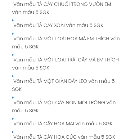
Văn mẫu TẢ CÂY CHUỐI TRONG VƯỜN EM
giải Tiếng Việt 5 tập 1 Trang 109 SGK
văn mẫu 5 SGK
Tuần 13: GIỮ LẤY MÀU XANH giải Tiếng Việt 5
Văn mẫu TẢ CÂY XOÀI văn mẫu 5 SGK
tập 1 Trang 124
Văn mẫu TẢ MỘT LOÀI HOA MÀ EM THÍCH văn
Tuần 14: VÌ HẠNH PHÚC CON NGƯỜI giải
mẫu 5 SGK
Tiếng Việt 5 tập 1 Trang 135
Văn mẫu TẢ MỘT LOẠI TRÁI CÂY MÀ EM THÍCH
Tuần 15: VÌ HẠNH PHÚC CON NGƯỜI giải
văn mẫu 5 SGK
Tiếng Việt 5 tập 1 Trang 144
Văn mẫu TẢ MỘT GIÀN DÂY LEO văn mẫu 5
Tuần 16: VÌ HẠNH PHÚC CON NGƯỜI giải
SGK
Tiếng Việt 5 tập 1 Trang 153
Văn mẫu TẢ MỘT CÂY NON MỚI TRỒNG văn
Tuần 17: VÌ HẠNH PHÚC CON NGƯỜI giải
mẫu 5 SGK
Tiếng Việt 5 tập 1 Trang 164
Văn mẫu TẢ CÂY HOA MAI văn mẫu 5 SGK
Tuần 18: ÔN TẬP CUỐI HỌC KÌ I giải Tiếng
Việt 5 tập 1 Trang 173
Văn mẫu TẢ CÂY HOA CÚC văn mẫu 5 SGK