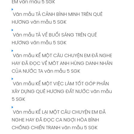
EM văn mẫu 5 SGK
Văn mẫu TẢ CẢNH BÌNH MINH TRÊN QUÊ
HƯƠNG văn mẫu 5 SGK
Văn mẫu TẢ VỀ BUỔI SÁNG TRÊN QUÊ
HƯƠNG văn mẫu 5 SGK
Văn mẫu KỂ MỘT CÂU CHUYỆN EM ĐÃ NGHE
HAY ĐÃ ĐỌC VỀ MÔT ANH HÙNG DANH NHÂN
CỦA NƯỚC TA văn mẫu 5 SGK
Văn mẫu KỂ MỘT VIỆC LÀM TỐT GÓP PHẦN
XÂY DỰNG QUÊ HƯƠNG ĐẤT NƯỚC văn mẫu
5 SGK
Văn mẫu KỂ LẠI MỘT CÂU CHUYỆN EM ĐÃ
NGHE HAY ĐÃ ĐỌC CA NGỢI HÒA BÌNH
CHỐNG CHIẾN TRANH văn mẫu 5 SGK