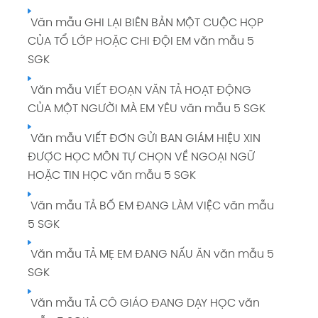
Văn mẫu GHI LẠI BIÊN BẢN MỘT CUỘC HỌP
CỦA TỔ LỚP HOẶC CHI ĐỘI EM văn mẫu 5
SGK
Văn mẫu VIẾT ĐOẠN VĂN TẢ HOẠT ĐỘNG
CỦA MỘT NGƯỜI MÀ EM YÊU văn mẫu 5 SGK
Văn mẫu VIẾT ĐƠN GỬI BAN GIÁM HIỆU XIN
ĐƯỢC HỌC MÔN TỰ CHỌN VỀ NGOẠI NGỮ
HOẶC TIN HỌC văn mẫu 5 SGK
Văn mẫu TẢ BỐ EM ĐANG LÀM VIỆC văn mẫu
5 SGK
Văn mẫu TẢ MẸ EM ĐANG NẤU ĂN văn mẫu 5
SGK
Văn mẫu TẢ CÔ GIÁO ĐANG DẠY HỌC văn