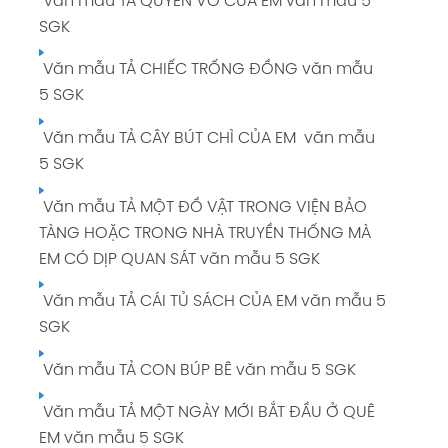
Văn mẫu TẢ QUYỂN VỞ CỦA EM văn mẫu 5
SGK
Văn mẫu TẢ CHIẾC TRỐNG ĐỒNG văn mẫu
5 SGK
Văn mẫu TẢ CÂY BÚT CHÌ CỦA EM văn mẫu
5 SGK
Văn mẫu TẢ MỘT ĐỒ VẬT TRONG VIỆN BẢO
TÀNG HOẶC TRONG NHÀ TRUYỀN THỐNG MÀ
EM CÓ DỊP QUAN SÁT văn mẫu 5 SGK
Văn mẫu TẢ CÁI TỦ SÁCH CỦA EM văn mẫu 5
SGK
Văn mẫu TẢ CON BÚP BÊ văn mẫu 5 SGK
Văn mẫu TẢ MỘT NGÀY MỚI BẮT ĐẦU Ở QUÊ
EM văn mẫu 5 SGK