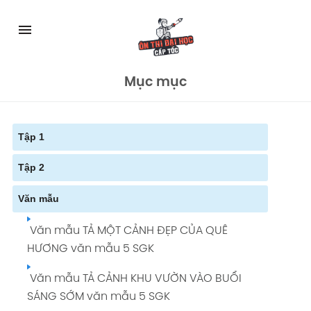
Skip
to
menu
content
Mục mục
Tập 1
Tập 2
Tuần 1: VIỆT NAM - TỔ QUỐC EM giải Tiếng
Việt 5 tập 1 Trang 5
Văn mẫu
Soạn bài TẬP LÀM VĂN: TẢ ĐỒ VẬT giải Tiếng
Tuần 12: GIỮ LẤY MÀU XANH giải Tiếng Việt 5
Việt 5 tập 2 Trang 75 SGK
Văn mẫu TẢ MỘT CẢNH ĐẸP CỦA QUÊ
tập 1 Trang 113
HƯƠNG văn mẫu 5 SGK
Tuần 2: VIỆT NAM - TỔ QUỐC EM giải Tiếng
Văn mẫu TẢ CẢNH KHU VƯỜN VÀO BUỔI
Việt 5 tập 1 Trang 13
SÁNG SỚM văn mẫu 5 SGK