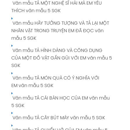
Văn mẫu TẢ MỘT NGHỆ SĨ HÀI MÀ EM YÊU
THÍCH văn mẫu 5 SGK
Văn mẫu HÃY TƯỞNG TƯỢNG VÀ TẢ LẠI MỘT
NHÂN VẬT TRONG TRUYỆN EM ĐÃ ĐỌC văn
mẫu 5 SGK
Văn mẫu TẢ HÌNH DÁNG VÀ CÔNG DỤNG
CỦA MỘT ĐỒ VẬT GẦN GŨI VỚI EM văn mẫu 5
SGK
Văn mẫu TẢ MÓN QUÀ CÓ Ý NGHĨA VỚI
EM văn mẫu 5 SGK
Văn mẫu TẢ CÁI BÀN HỌC CỦA EM văn mẫu
5 SGK
Văn mẫu TẢ CÂY BÚT MÁY văn mẫu 5 SGK