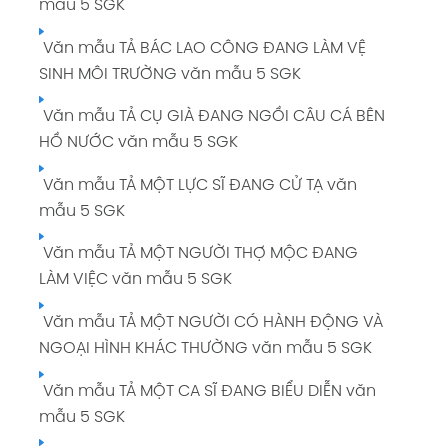
mẫu 5 SGK
Văn mẫu TẢ BÁC LAO CÔNG ĐANG LÀM VỆ
SINH MÔI TRƯỜNG văn mẫu 5 SGK
Văn mẫu TẢ CỤ GIÀ ĐANG NGỒI CÂU CÁ BÊN
HỒ NƯỚC văn mẫu 5 SGK
Văn mẫu TẢ MỘT LỰC SĨ ĐANG CỬ TẠ văn
mẫu 5 SGK
Văn mẫu TẢ MỘT NGƯỜI THỢ MỘC ĐANG
LÀM VIỆC văn mẫu 5 SGK
Văn mẫu TẢ MỘT NGƯỜI CÓ HÀNH ĐỘNG VÀ
NGOẠI HÌNH KHÁC THƯỜNG văn mẫu 5 SGK
Văn mẫu TẢ MỘT CA SĨ ĐANG BIỂU DIỄN văn
mẫu 5 SGK