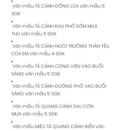
Soạn bài TẬP LÀM VĂN: LUYỆN TẬP TẢ CẢNH
Văn mẫu TẢ CÁNH ĐỒNG LÚA văn mẫu 5
giải Tiếng Việt 5 tập 1 Trang 34 SGK
SGK
Tuần 3: VIỆT NAM - TỔ QUỐC EM giải Tiếng
Văn mẫu TẢ CẢNH KHU PHỐ SỚM MÙA
Việt 5 tập 1 Trang 25
THU văn mẫu 5 SGK
Tuần 4: CÁNH CHIM HÒA BÌNH giải Tiếng
Văn mẫu TẢ CẢNH NGÔI TRƯỜNG THÂN YÊU
Việt 5 tập 1 Trang 36
CỦA EM văn mẫu 4 SGK
Tuần 5: CÁNH CHIM HÒA BÌNH giải Tiếng Việt
Văn mẫu TẢ CẢNH CÔNG VIÊN VÀO BUỔI
5 tập 1 Trang 45
SÁNG văn mẫu 5 SGK
Tuần 6: CÁNH CHIM HÒA BÌNH giải Tiếng Việt
Văn mẫu TẢ CẢNH ĐƯỜNG PHỐ VÀO BUỔI
5 tập 1 Trang 54
SÁNG văn mẫu 5 SGK
Soạn bài TẬP ĐỌC: NHỮNG NGƯỜI BẠN TỐT
Văn mẫu TẢ QUANG CẢNH SAU CƠN
giải Tiếng Việt 5 tập 1 Trang 64 65 SGK
MƯA văn mẫu 5 SGK
Soạn bài CHÍNH TẢ (NGHE - VIẾT): DÒNG
Văn mẫu MIÊU TẢ QUANG CẢNH BIỂN văn
KINH QUÊ HƯƠNG giải Tiếng Việt 5 tập 1