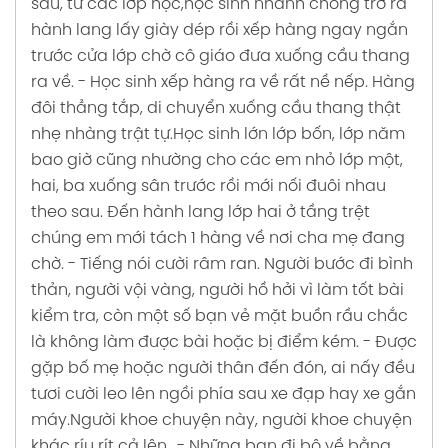
sau, từ các lớp học,học sinh nhanh chóng trở ra
hành lang lấy giày dép rồi xếp hàng ngay ngắn
trước cửa lớp chờ cô giáo đưa xuống cầu thang
ra về.
- Học sinh xếp hàng ra về rất nề nếp. Hàng
đôi thẳng tắp, di chuyển xuống cầu thang thật
nhẹ nhàng trật tự.Học sinh lớn lớp bốn, lớp năm
bao giờ cũng nhường cho các em nhỏ lớp một,
hai, ba xuống sân trước rồi mới nối đuôi nhau
theo sau. Đến hành lang lớp hai ở tầng trệt
chúng em mới tách 1 hàng về nơi cha mẹ đang
chờ.
- Tiếng nói cười râm ran. Người bước đi bình
thản, người vội vàng, người hồ hởi vì làm tốt bài
kiểm tra, còn một số bạn vẻ mặt buồn rầu chắc
là không làm được bài hoặc bị điểm kém.
- Được
gặp bố mẹ hoặc người thân đến đón, ai nấy đều
tươi cười leo lên ngồi phía sau xe đạp hay xe gắn
máy.Người khoe chuyện này, người khoe chuyện
khác ríu rít cả lên..
- Những bạn đi bộ về bằng