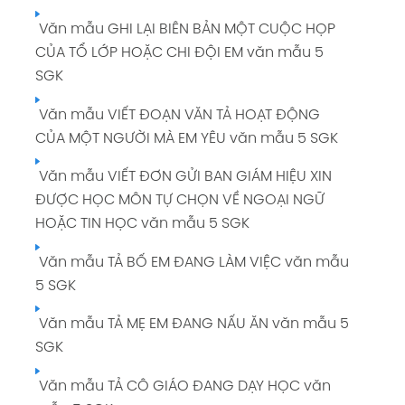
Văn mẫu GHI LẠI BIÊN BẢN MỘT CUỘC HỌP
CỦA TỔ LỚP HOẶC CHI ĐỘI EM văn mẫu 5
SGK
Văn mẫu VIẾT ĐOẠN VĂN TẢ HOẠT ĐỘNG
CỦA MỘT NGƯỜI MÀ EM YÊU văn mẫu 5 SGK
Văn mẫu VIẾT ĐƠN GỬI BAN GIÁM HIỆU XIN
ĐƯỢC HỌC MÔN TỰ CHỌN VỀ NGOẠI NGỮ
HOẶC TIN HỌC văn mẫu 5 SGK
Văn mẫu TẢ BỐ EM ĐANG LÀM VIỆC văn mẫu
5 SGK
Văn mẫu TẢ MẸ EM ĐANG NẤU ĂN văn mẫu 5
SGK
Văn mẫu TẢ CÔ GIÁO ĐANG DẠY HỌC văn