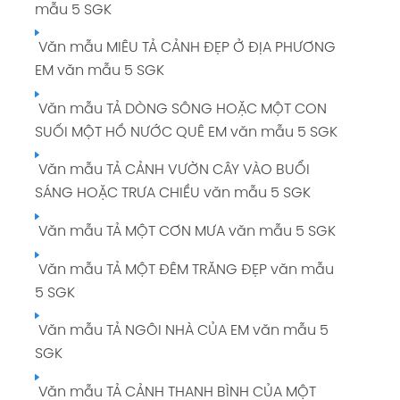
mẫu 5 SGK
Trang 65 SGK
Văn mẫu MIÊU TẢ CẢNH ĐẸP Ở ĐỊA PHƯƠNG
Soạn bài LUYỆN TỪ VÀ CÂU: TỪ NHIỀU NGHĨA
EM văn mẫu 5 SGK
giải Tiếng Việt 5 tập 1 Trang 66 SGK
Văn mẫu TẢ DÒNG SÔNG HOẶC MỘT CON
Soạn bài KỂ CHUYỆN: CÂY CỎ NƯỚC NAM
SUỐI MỘT HỒ NƯỚC QUÊ EM văn mẫu 5 SGK
giải Tiếng Việt 5 tập 1 Trang 68 SGK
Văn mẫu TẢ CẢNH VƯỜN CÂY VÀO BUỔI
Soạn bài TẬP ĐỌC: TIẾNG ĐÀN BA-LA-LAI-CA
SÁNG HOẶC TRƯA CHIỀU văn mẫu 5 SGK
TRÊN SÔNG ĐÀ giải Tiếng Việt 5 tập 1 Trang
69 70 SGK
Văn mẫu TẢ MỘT CƠN MƯA văn mẫu 5 SGK
Soạn bài TẬP LÀM VĂN: LUYỆN TẬP TẢ CẢNH
Văn mẫu TẢ MỘT ĐÊM TRĂNG ĐẸP văn mẫu
giải Tiếng Việt 5 tập 1 Trang 71 72 SGK
5 SGK
Soạn bài LUYỆN TỪ VÀ CÂU: LUYỆN TẬP VỀ TỪ
Văn mẫu TẢ NGÔI NHÀ CỦA EM văn mẫu 5
NHIỀU NGHĨA giải Tiếng Việt 5 tập 1 Trang 73
SGK
SGK
Văn mẫu TẢ CẢNH THANH BÌNH CỦA MỘT