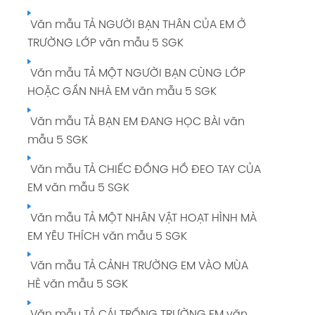
Văn mẫu TẢ NGƯỜI BẠN THÂN CỦA EM Ở
TRƯỜNG LỚP văn mẫu 5 SGK
Văn mẫu TẢ MỘT NGƯỜI BẠN CÙNG LỚP
HOẶC GẦN NHÀ EM văn mẫu 5 SGK
Văn mẫu TẢ BẠN EM ĐANG HỌC BÀI văn
mẫu 5 SGK
Văn mẫu TẢ CHIẾC ĐỒNG HỒ ĐEO TAY CỦA
EM văn mẫu 5 SGK
Văn mẫu TẢ MỘT NHÂN VẬT HOẠT HÌNH MÀ
EM YÊU THÍCH văn mẫu 5 SGK
Văn mẫu TẢ CẢNH TRƯỜNG EM VÀO MÙA
HÈ văn mẫu 5 SGK
Văn mẫu TẢ CÁI TRỐNG TRƯỜNG EM văn