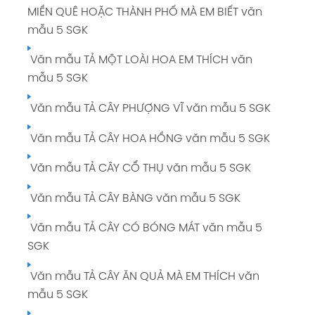
Soạn bài TẬP LÀM VĂN: LUYỆN TẬP TẢ CẢNH
MIỀN QUÊ HOẶC THÀNH PHỐ MÀ EM BIẾT văn
giải Tiếng Việt 5 tập 1 Trang 74 SGK
mẫu 5 SGK
Tuần 8: CON NGƯỜI VỚI THIÊN NHIÊN giải
Văn mẫu TẢ MỘT LOÀI HOA EM THÍCH văn
Tiếng Việt 5 tập 1 Trang 75
mẫu 5 SGK
Soạn bài CHÍNH TẢ (NGHE - VIẾT): KÌ DIỆU
Văn mẫu TẢ CÂY PHƯỢNG VĨ văn mẫu 5 SGK
RỪNG XANH giải Tiếng Việt 5 tập 1 Trang 76
SGK
Văn mẫu TẢ CÂY HOA HỒNG văn mẫu 5 SGK
Tuần 9: CON NGƯỜI VỚI THIÊN NHIÊN giải
Văn mẫu TẢ CÂY CỔ THỤ văn mẫu 5 SGK
Tiếng Việt 5 tập 1 Trang 85
Văn mẫu TẢ CÂY BÀNG văn mẫu 5 SGK
Tuần 10: ÔN TẬP GIỮA HỌC KÌ I giải Tiếng Việt
Văn mẫu TẢ CÂY CÓ BÓNG MÁT văn mẫu 5
5 tập 1 Trang 95
SGK
Tuần 11: GIỮ LẤY MÀU XANH giải Tiếng Việt 5
Văn mẫu TẢ CÂY ĂN QUẢ MÀ EM THÍCH văn
tập 1 Trang 102
mẫu 5 SGK
Soạn bài TẬP LÀM VĂN: TRẢ BÀI VĂN TẢ CẢNH