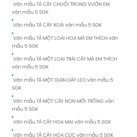
Văn mẫu TẢ CÂY CHUỐI TRONG VƯỜN EM
giải Tiếng Việt 5 tập 1 Trang 109 SGK
văn mẫu 5 SGK
Tuần 13: GIỮ LẤY MÀU XANH giải Tiếng Việt 5
Văn mẫu TẢ CÂY XOÀI văn mẫu 5 SGK
tập 1 Trang 124
Văn mẫu TẢ MỘT LOÀI HOA MÀ EM THÍCH văn
Tuần 14: VÌ HẠNH PHÚC CON NGƯỜI giải
mẫu 5 SGK
Tiếng Việt 5 tập 1 Trang 135
Văn mẫu TẢ MỘT LOẠI TRÁI CÂY MÀ EM THÍCH
Tuần 15: VÌ HẠNH PHÚC CON NGƯỜI giải
văn mẫu 5 SGK
Tiếng Việt 5 tập 1 Trang 144
Văn mẫu TẢ MỘT GIÀN DÂY LEO văn mẫu 5
Tuần 16: VÌ HẠNH PHÚC CON NGƯỜI giải
SGK
Tiếng Việt 5 tập 1 Trang 153
Văn mẫu TẢ MỘT CÂY NON MỚI TRỒNG văn
Tuần 17: VÌ HẠNH PHÚC CON NGƯỜI giải
mẫu 5 SGK
Tiếng Việt 5 tập 1 Trang 164
Văn mẫu TẢ CÂY HOA MAI văn mẫu 5 SGK
Tuần 18: ÔN TẬP CUỐI HỌC KÌ I giải Tiếng
Việt 5 tập 1 Trang 173
Văn mẫu TẢ CÂY HOA CÚC văn mẫu 5 SGK