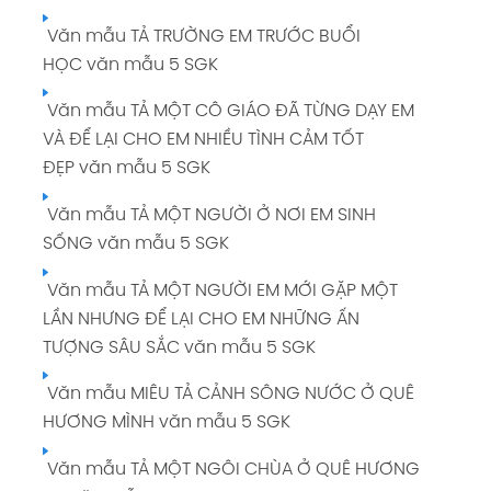
Văn mẫu TẢ TRƯỜNG EM TRƯỚC BUỔI
HỌC văn mẫu 5 SGK
Văn mẫu TẢ MỘT CÔ GIÁO ĐÃ TỪNG DẠY EM
VÀ ĐỂ LẠI CHO EM NHIỀU TÌNH CẢM TỐT
ĐẸP văn mẫu 5 SGK
Văn mẫu TẢ MỘT NGƯỜI Ở NƠI EM SINH
SỐNG văn mẫu 5 SGK
Văn mẫu TẢ MỘT NGƯỜI EM MỚI GẶP MỘT
LẦN NHƯNG ĐỂ LẠI CHO EM NHỮNG ẤN
TƯỢNG SÂU SẮC văn mẫu 5 SGK
Văn mẫu MIÊU TẢ CẢNH SÔNG NƯỚC Ở QUÊ
HƯƠNG MÌNH văn mẫu 5 SGK
Văn mẫu TẢ MỘT NGÔI CHÙA Ở QUÊ HƯƠNG