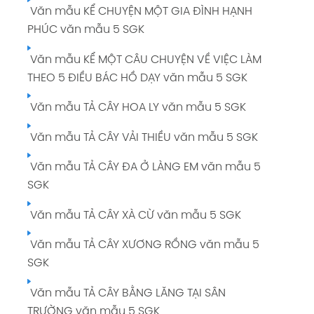
Văn mẫu KỂ CHUYỆN MỘT GIA ĐÌNH HẠNH
PHÚC văn mẫu 5 SGK
Văn mẫu KỂ MỘT CÂU CHUYỆN VỀ VIỆC LÀM
THEO 5 ĐIỀU BÁC HỒ DẠY văn mẫu 5 SGK
Văn mẫu TẢ CÂY HOA LY văn mẫu 5 SGK
Văn mẫu TẢ CÂY VẢI THIỀU văn mẫu 5 SGK
Văn mẫu TẢ CÂY ĐA Ở LÀNG EM văn mẫu 5
SGK
Văn mẫu TẢ CÂY XÀ CỪ văn mẫu 5 SGK
Văn mẫu TẢ CÂY XƯƠNG RỒNG văn mẫu 5
SGK
Văn mẫu TẢ CÂY BẰNG LĂNG TẠI SÂN
TRƯỜNG văn mẫu 5 SGK