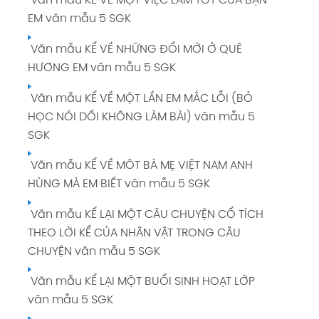
Văn mẫu KỂ VỀ MỘT VIỆC LÀM TỐT CỦA BẠN
EM văn mẫu 5 SGK
Văn mẫu KỂ VỀ NHỮNG ĐỔI MỚI Ở QUÊ
HƯƠNG EM văn mẫu 5 SGK
Văn mẫu KỂ VỀ MỘT LẦN EM MẮC LỖI (BỎ
HỌC NÓI DỐI KHÔNG LÀM BÀI) văn mẫu 5
SGK
Văn mẫu KỂ VỀ MÔT BÀ MẸ VIỆT NAM ANH
HÙNG MÀ EM BIẾT văn mẫu 5 SGK
Văn mẫu KỂ LẠI MỘT CÂU CHUYỆN CỔ TÍCH
THEO LỜI KỂ CỦA NHÂN VẬT TRONG CÂU
CHUYỆN văn mẫu 5 SGK
Văn mẫu KỂ LẠI MỘT BUỔI SINH HOẠT LỚP
văn mẫu 5 SGK