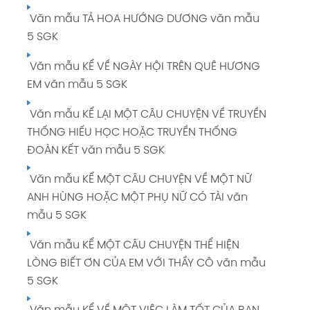
Văn mẫu TẢ HOA HƯỚNG DƯƠNG văn mẫu
5 SGK
Văn mẫu KỂ VỀ NGÀY HỘI TRÊN QUÊ HƯƠNG
EM văn mẫu 5 SGK
Văn mẫu KỂ LẠI MỘT CÂU CHUYỆN VỀ TRUYỀN
THỐNG HIẾU HỌC HOẶC TRUYỀN THỐNG
ĐOÀN KẾT văn mẫu 5 SGK
Văn mẫu KỂ MỘT CÂU CHUYỆN VỀ MỘT NỮ
ANH HÙNG HOẶC MỘT PHỤ NỮ CÓ TÀI văn
mẫu 5 SGK
Văn mẫu KỂ MỘT CÂU CHUYỆN THỂ HIỆN
LÒNG BIẾT ƠN CỦA EM VỚI THẦY CÔ văn mẫu
5 SGK