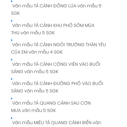
Soạn bài TẬP LÀM VĂN: LUYỆN TẬP TẢ CẢNH
Văn mẫu TẢ CÁNH ĐỒNG LÚA văn mẫu 5
giải Tiếng Việt 5 tập 1 Trang 34 SGK
SGK
Tuần 3: VIỆT NAM - TỔ QUỐC EM giải Tiếng
Văn mẫu TẢ CẢNH KHU PHỐ SỚM MÙA
Việt 5 tập 1 Trang 25
THU văn mẫu 5 SGK
Tuần 4: CÁNH CHIM HÒA BÌNH giải Tiếng
Văn mẫu TẢ CẢNH NGÔI TRƯỜNG THÂN YÊU
Việt 5 tập 1 Trang 36
CỦA EM văn mẫu 4 SGK
Tuần 5: CÁNH CHIM HÒA BÌNH giải Tiếng Việt
Văn mẫu TẢ CẢNH CÔNG VIÊN VÀO BUỔI
5 tập 1 Trang 45
SÁNG văn mẫu 5 SGK
Tuần 6: CÁNH CHIM HÒA BÌNH giải Tiếng Việt
Văn mẫu TẢ CẢNH ĐƯỜNG PHỐ VÀO BUỔI
5 tập 1 Trang 54
SÁNG văn mẫu 5 SGK
Soạn bài TẬP ĐỌC: NHỮNG NGƯỜI BẠN TỐT
Văn mẫu TẢ QUANG CẢNH SAU CƠN
giải Tiếng Việt 5 tập 1 Trang 64 65 SGK
MƯA văn mẫu 5 SGK
Soạn bài CHÍNH TẢ (NGHE - VIẾT): DÒNG
Văn mẫu MIÊU TẢ QUANG CẢNH BIỂN văn
KINH QUÊ HƯƠNG giải Tiếng Việt 5 tập 1