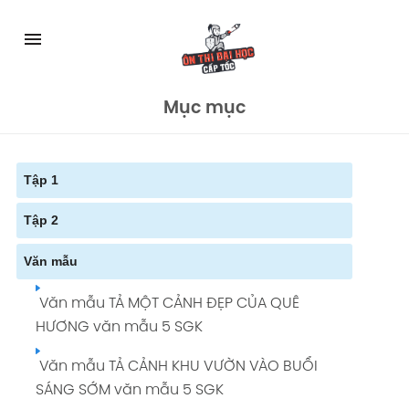
Skip
to
menu
content
Mục mục
Tập 1
Tập 2
Tuần 1: VIỆT NAM - TỔ QUỐC EM giải Tiếng
Việt 5 tập 1 Trang 5
Văn mẫu
Soạn bài TẬP LÀM VĂN: TẢ ĐỒ VẬT giải Tiếng
Tuần 12: GIỮ LẤY MÀU XANH giải Tiếng Việt 5
Việt 5 tập 2 Trang 75 SGK
Văn mẫu TẢ MỘT CẢNH ĐẸP CỦA QUÊ
tập 1 Trang 113
HƯƠNG văn mẫu 5 SGK
Tuần 2: VIỆT NAM - TỔ QUỐC EM giải Tiếng
Văn mẫu TẢ CẢNH KHU VƯỜN VÀO BUỔI
Việt 5 tập 1 Trang 13
SÁNG SỚM văn mẫu 5 SGK