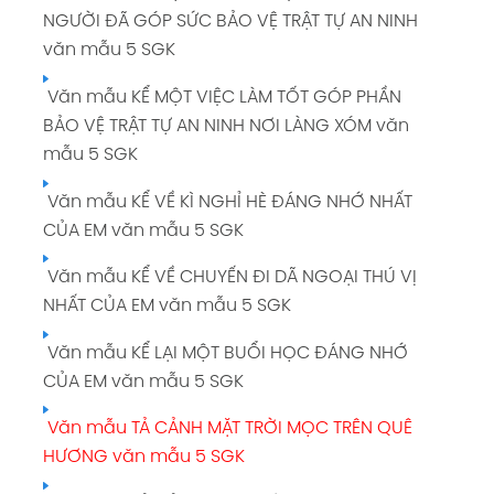
NGƯỜI ĐÃ GÓP SỨC BẢO VỆ TRẬT TỰ AN NINH
văn mẫu 5 SGK
Văn mẫu KỂ MỘT VIỆC LÀM TỐT GÓP PHẦN
BẢO VỆ TRẬT TỰ AN NINH NƠI LÀNG XÓM văn
mẫu 5 SGK
Văn mẫu KỂ VỀ KÌ NGHỈ HÈ ĐÁNG NHỚ NHẤT
CỦA EM văn mẫu 5 SGK
Văn mẫu KỂ VỀ CHUYẾN ĐI DÃ NGOẠI THÚ VỊ
NHẤT CỦA EM văn mẫu 5 SGK
Văn mẫu KỂ LẠI MỘT BUỔI HỌC ĐÁNG NHỚ
CỦA EM văn mẫu 5 SGK
Văn mẫu TẢ CẢNH MẶT TRỜI MỌC TRÊN QUÊ
HƯƠNG văn mẫu 5 SGK