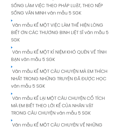
SỐNG LÀM VIỆC THEO PHÁP LUẬT, THEO NẾP
SỐNG VĂN MINH văn mẫu 5 SGK
Văn mẫu KỂ MỘT VIỆC LÀM THỂ HIỆN LÒNG
BIẾT ƠN CÁC THƯƠNG BINH LIỆT SĨ văn mẫu 5
SGK
Văn mẫu KỂ MỘT KỈ NIỆM KHÓ QUÊN VỀ TÌNH
BẠN văn mẫu 5 SGK
Văn mẫu KỂ MỘT CÂU CHUYỆN MÀ EM THÍCH
NHẤT TRONG NHỮNG TRUYỆN ĐÃ ĐƯỢC HỌC
văn mẫu 5 SGK
Văn mẫu KỂ LẠI MỘT CÂU CHUYỆN CỔ TÍCH
MÀ EM BIẾT THEO LỜI KỂ CỦA NHÂN VẬT
TRONG CÂU CHUYỆN văn mẫu 5 SGK
Văn mẫu KỂ MỘT CÂU CHUYỆN VỀ NHỮNG