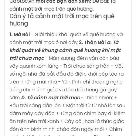
Captoc.vn
mời các bạn đón xem:
Đề bài: Tả
cảnh mặt trời mọc trên quê hương.
Dàn ý Tả cảnh mặt trời mọc trên quê
hương
1. Mở Bài
- Giới thiệu khái quát về quê hương và
cảnh mặt trời mọc ở nơi đây
2. Thân Bài
a. Tả
khái quát về khung cảnh quê hương khi mặt
trời chưa mọc
- Màn sương đêm vẫn còn bủa
vây quanh xóm làng
- Trời chưa sáng hẳn
- Một
số ngôi nhà đã bắt đầu đỏ điện, khói bếp tỏa ra
trên những mái nhà
- Yên tĩnh, chỉ thoáng nghe
tiếng chim tỉnh giấc và lác đác tiếng gà gáy
sớm
b. Tả cảnh mặt trời mọc
- Thiên nhiên:
+
Bầu trời sáng dần lên
+ Mặt trời từ từ nhô lên sau
đám mây dày đặc
+ Từng đàn chim bay đi kiếm
ăn trên nền trời xanh
+ Cây cối, hoa lá thức giấc
đón ánh bình minh, chào đón ngày mới
+ Chim