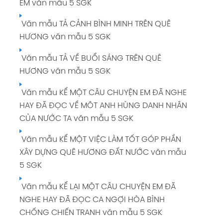
EM văn mẫu 5 SGK
Văn mẫu TẢ CẢNH BÌNH MINH TRÊN QUÊ
HƯƠNG văn mẫu 5 SGK
Văn mẫu TẢ VỀ BUỔI SÁNG TRÊN QUÊ
HƯƠNG văn mẫu 5 SGK
Văn mẫu KỂ MỘT CÂU CHUYỆN EM ĐÃ NGHE
HAY ĐÃ ĐỌC VỀ MÔT ANH HÙNG DANH NHÂN
CỦA NƯỚC TA văn mẫu 5 SGK
Văn mẫu KỂ MỘT VIỆC LÀM TỐT GÓP PHẦN
XÂY DỰNG QUÊ HƯƠNG ĐẤT NƯỚC văn mẫu
5 SGK
Văn mẫu KỂ LẠI MỘT CÂU CHUYỆN EM ĐÃ
NGHE HAY ĐÃ ĐỌC CA NGỢI HÒA BÌNH
CHỐNG CHIẾN TRANH văn mẫu 5 SGK