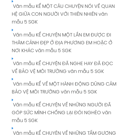
Văn mẫu KỂ MỘT CÂU CHUYỆN NÓI VỀ QUAN
HỆ GIỮA CON NGƯỜI VỚI THIÊN NHIÊN văn
mẫu 5 SGK
Văn mẫu KỂ CHUYỆN MỘT LẦN EM ĐƯỢC ĐI
THĂM CẢNH ĐẸP Ở ĐỊA PHƯƠNG EM HOẶC Ở
NƠI KHÁC văn mẫu 5 SGK
Văn mẫu KỂ CHUYỆN ĐÃ NGHE HAY ĐÃ ĐỌC
VỀ BẢO VỆ MÔI TRƯỜNG văn mẫu 5 SGK
Văn mẫu KỂ VỀ MỘT HÀNH ĐỘNG DŨNG CẢM
BẢO VỆ MÔI TRƯỜNG văn mẫu 5 SGK
Văn mẫu KỂ CHUYỆN VỀ NHỮNG NGƯỜI ĐÃ
GÓP SỨC MÌNH CHỐNG LẠI ĐÓI NGHÈO văn
mẫu 5 SGK
Văn mẫu KỂ CHUYỆN VỀ NHỮNG TẤM GƯƠNG