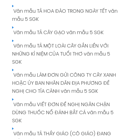
Văn mẫu TẢ HOA ĐÀO TRONG NGÀY TẾT văn
mẫu 5 SGK
Văn mẫu TẢ CÂY GẠO văn mẫu 5 SGK
Văn mẫu TẢ MỘT LOÀI CÂY GẮN LIỀN VỚI
NHỮNG KỈ NIỆM CỦA TUỔI THƠ văn mẫu 5
SGK
Văn mẫu LÀM ĐƠN GỬI CÔNG TY CÂY XANH
HOẶC ỦY BAN NHÂN DÂN ĐỊA PHƯƠNG ĐỀ
NGHỊ CHO TỈA CÀNH văn mẫu 5 SGK
Văn mẫu VIẾT ĐƠN ĐỀ NGHỊ NGĂN CHẶN
DÙNG THUỐC NỔ ĐÁNH BẮT CÁ văn mẫu 5
SGK
Văn mẫu TẢ THẦY GIÁO (CÔ GIÁO) ĐANG