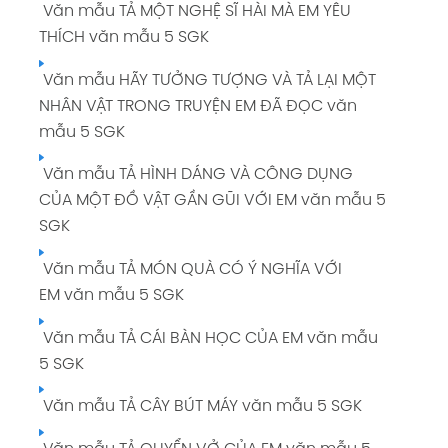
Văn mẫu TẢ MỘT NGHỆ SĨ HÀI MÀ EM YÊU
THÍCH văn mẫu 5 SGK
Văn mẫu HÃY TƯỞNG TƯỢNG VÀ TẢ LẠI MỘT
NHÂN VẬT TRONG TRUYỆN EM ĐÃ ĐỌC văn
mẫu 5 SGK
Văn mẫu TẢ HÌNH DÁNG VÀ CÔNG DỤNG
CỦA MỘT ĐỒ VẬT GẦN GŨI VỚI EM văn mẫu 5
SGK
Văn mẫu TẢ MÓN QUÀ CÓ Ý NGHĨA VỚI
EM văn mẫu 5 SGK
Văn mẫu TẢ CÁI BÀN HỌC CỦA EM văn mẫu
5 SGK
Văn mẫu TẢ CÂY BÚT MÁY văn mẫu 5 SGK