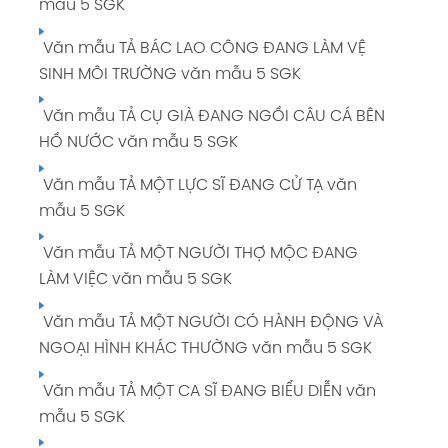
mẫu 5 SGK
Văn mẫu TẢ BÁC LAO CÔNG ĐANG LÀM VỆ
SINH MÔI TRƯỜNG văn mẫu 5 SGK
Văn mẫu TẢ CỤ GIÀ ĐANG NGỒI CÂU CÁ BÊN
HỒ NƯỚC văn mẫu 5 SGK
Văn mẫu TẢ MỘT LỰC SĨ ĐANG CỬ TẠ văn
mẫu 5 SGK
Văn mẫu TẢ MỘT NGƯỜI THỢ MỘC ĐANG
LÀM VIỆC văn mẫu 5 SGK
Văn mẫu TẢ MỘT NGƯỜI CÓ HÀNH ĐỘNG VÀ
NGOẠI HÌNH KHÁC THƯỜNG văn mẫu 5 SGK
Văn mẫu TẢ MỘT CA SĨ ĐANG BIỂU DIỄN văn
mẫu 5 SGK