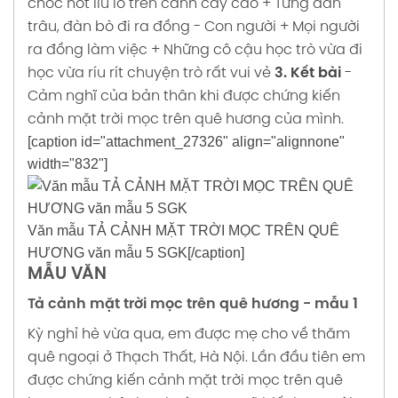
chóc hót líu lo trên cành cây cao
+ Từng đàn
trâu, đàn bò đi ra đồng
- Con người
+ Mọi người
ra đồng làm việc
+ Những cô cậu học trò vừa đi
học vừa ríu rít chuyện trò rất vui vẻ
3. Kết bài
-
Cảm nghĩ của bản thân khi được chứng kiến
cảnh mặt trời mọc trên quê hương của mình.
[caption id="attachment_27326" align="alignnone"
width="832"]
Văn mẫu TẢ CẢNH MẶT TRỜI MỌC TRÊN QUÊ
HƯƠNG văn mẫu 5 SGK[/caption]
MẪU VĂN
Tả cảnh mặt trời mọc trên quê hương - mẫu 1
Kỳ nghỉ hè vừa qua, em được mẹ cho về thăm
quê ngoại ở Thạch Thất, Hà Nội. Lần đầu tiên em
được chứng kiến cảnh mặt trời mọc trên quê