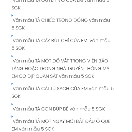
Văn mẫu TẢ QUYỂN VỞ CỦA EM văn mẫu 5
SGK
Văn mẫu TẢ CHIẾC TRỐNG ĐỒNG văn mẫu
5 SGK
Văn mẫu TẢ CÂY BÚT CHÌ CỦA EM văn mẫu
5 SGK
Văn mẫu TẢ MỘT ĐỒ VẬT TRONG VIỆN BẢO
TÀNG HOẶC TRONG NHÀ TRUYỀN THỐNG MÀ
EM CÓ DỊP QUAN SÁT văn mẫu 5 SGK
Văn mẫu TẢ CÁI TỦ SÁCH CỦA EM văn mẫu 5
SGK
Văn mẫu TẢ CON BÚP BÊ văn mẫu 5 SGK
Văn mẫu TẢ MỘT NGÀY MỚI BẮT ĐẦU Ở QUÊ
EM văn mẫu 5 SGK