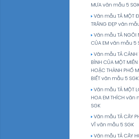
Soạn bài TẬP ĐỌC:
MƯA văn mẫu 5 SG
ĐÀN BA-LA-LAI-CA T
Văn mẫu TẢ MỘT 
SÔNG ĐÀ giải Tiếng 
TRĂNG ĐẸP văn mẫu
tập 1 Trang 69 70 S
Văn mẫu TẢ NGÔI 
Soạn bài TẬP LÀM 
CỦA EM văn mẫu 5 
LUYỆN TẬP TẢ CẢNH g
Tiếng Việt 5 tập 1 T
Văn mẫu TẢ CẢNH
72 SGK
BÌNH CỦA MỘT MIỀN
HOẶC THÀNH PHỐ M
Soạn bài LUYỆN TỪ
BIẾT văn mẫu 5 SGK
CÂU: LUYỆN TẬP VỀ T
NHIỀU NGHĨA giải Ti
Văn mẫu TẢ MỘT L
Việt 5 tập 1 Trang 7
HOA EM THÍCH văn 
SGK
Soạn bài TẬP LÀM 
LUYỆN TẬP TẢ CẢNH g
Văn mẫu TẢ CÂY 
Tiếng Việt 5 tập 1 T
VĨ văn mẫu 5 SGK
SGK
Văn mẫu TẢ CÂY 