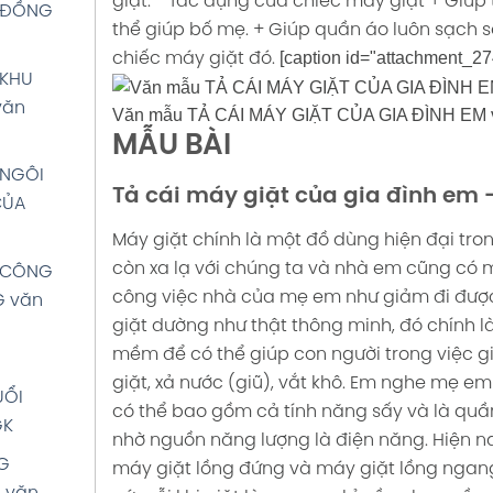
giặt.
- Tác dụng của chiếc máy giặt
+ Giúp 
VĂN:
 ĐỒNG
thể giúp bố mẹ.
+ Giúp quần áo luôn sạch s
iải
[caption id="attachment_27
chiếc máy giặt đó.
rang 34
 KHU
văn
Văn mẫu TẢ CÁI MÁY GIẶT CỦA GIA ĐÌNH EM v
 TỔ
MẪU BÀI
Việt 5
 NGÔI
Tả cái máy giặt của gia đình em 
CỦA
M HÒA
Máy giặt chính là một đồ dùng hiện đại tro
 5 tập 1
còn xa lạ với chúng ta và nhà em cũng có 
 CÔNG
công việc nhà của mẹ em như giảm đi được
G văn
giặt dường như thật thông minh, đó chính l
M HÒA
mềm để có thể giúp con người trong việc 
 5 tập 1
giặt, xả nước (giũ), vắt khô. Em nghe mẹ em
UỔI
có thể bao gồm cả tính năng sấy và là quầ
M HÒA
GK
nhờ nguồn năng lượng là điện năng.
Hiện n
 5 tập 1
G
máy giặt lồng đứng và máy giặt lồng ngan