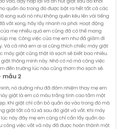
o vào, đậy nắp lại và ấn nút giặt sau đó khởi
ho quần áo trong đó được bật ra hết tất cả các
đã xong xuôi nó như không quên kêu lên vài tiếng
 đã vắt xong, hãy lấy nhanh ra phơi. Hoạt động
ệc của mẹ nhiều quá em cũng đã có thể mang
giúp mẹ. Công việc của mẹ em như đã giảm đi
y. Và cả nhà em ai ai cũng thích chiếc máy giặt
c máy giặt cũng thật là sạch sẽ biết bao nhiêu.
 giặt thông minh này. Nhờ có nó mà công việc
m đến trường lúc nào cũng thơm tho sạch sẽ.
- mẫu 2
 minh, nó dường như đã đảm nhiệm thay mẹ em
áy giặt là em có màu trắng tinh cao tầm một
ẹp. Khi giặt chỉ cần bỏ quần áo vào trong đó mà
g giặt tất cả từ xả sau đó giặt và vắt. Khi máy
ì lúc này đây mẹ em cũng chỉ cần lấy quần áo
như công việc vất vả này đã được hoàn thành một