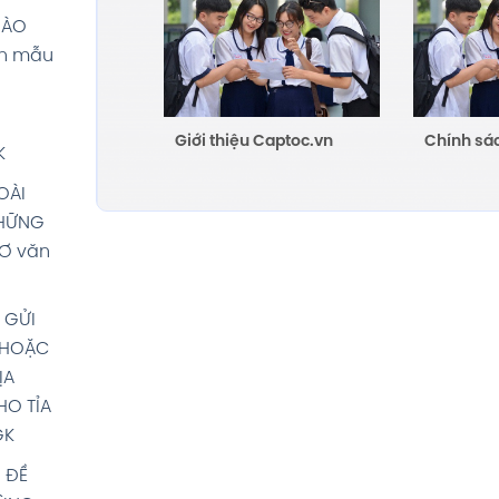
ĐÀO
PHÚC
ăn mẫu
ng Việt
Giới thiệu Captoc.vn
Chính sá
UỐI
K
iệt 5
OÀI
NHỮNG
HƠ văn
 GỬI
 HOẶC
ỊA
HO TỈA
GK
 ĐỀ