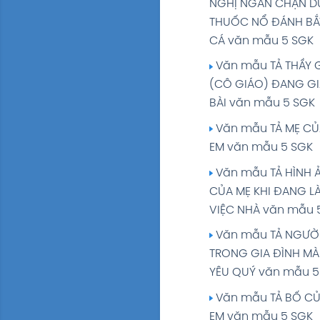
NGHỊ NGĂN CHẶN 
THUỐC NỔ ĐÁNH BẮ
CÁ văn mẫu 5 SGK
Văn mẫu TẢ THẦY 
(CÔ GIÁO) ĐANG G
BÀI văn mẫu 5 SGK
Văn mẫu TẢ MẸ CỦ
EM văn mẫu 5 SGK
Văn mẫu TẢ HÌNH 
CỦA MẸ KHI ĐANG L
VIỆC NHÀ văn mẫu 
Văn mẫu TẢ NGƯỜI
TRONG GIA ĐÌNH MÀ
YÊU QUÝ văn mẫu 5
Văn mẫu TẢ BỐ C
EM văn mẫu 5 SGK