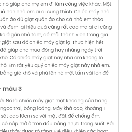
nó giúp cho mẹ em đi làm công việc khác.
Một
uả nên nhà em ai ai cũng thích. Chiếc máy nhà
quần áo đủ giặt quần áo cho cả nhà em thỏa
và đem lại hiệu quả cũng rất cao mà ai ai cũng
kê ở gần nhà tắm, để mỗi thành viên trong gia
giặt sau đó chiếc máy giặt lại thực hiện hết
ư đã giúp cho mùa đông hay những ngày trời
 khô. Có chiếc máy giặt này nhà em không lo
hô.
Em rất yêu quý chiếc máy giặt này nhà em.
 bằng giẻ khô và phủ lên nó một tấm vải lớn để
- mẫu 3
ới. Nó là chiếc máy giặt một khoang của hãng
gọc trai, bóng loáng. Máy khá cao, khoảng 1
g sắt cao 10cm so với mặt đất để chống ẩm.
có nắp mở ở trên đầu bằng nhựa trong suốt. Bởi
đều thấy được rõ ràng. Để điều khiển các hoạt