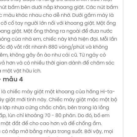
nút bấm bên dưới nắp khoang giặt. Các nút bấm
ác màu khác nhau cho dễ nhớ. Dưới gầm máy là
cỡ cổ tay người lớn nối với khoang giặt. Một ống
ang giặt. Một ống thông ra ngoài để đưa nước
hỏng của nhà em, chiếc này khá hiện đại. Mỗi lần
, tốc độ vắt rất nhanh 880 vòng/phút và không
t êm, không gây ồn ào như cái cũ.
Từ ngày có
 vả hơn và có nhiều thời gian dành để chăm sóc
 một vật hữu ích.
- mẫu 4
 là chiếc máy giặt một khoang của hãng Hi-ta-
y giặt mới tinh này.
Chiếc máy giặt mặc một bộ
à lớp nhựa cứng chắc chắn, bên trong là lồng
p, lùn chỉ khoảng 70 - 80 phân. Do đó, bố em
ới mặt đất để cho cao hơn và để chống ẩm.
có nắp mở bằng nhựa trong suốt. Bởi vậy, mọi