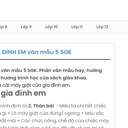
ớp 8
Lớp 9
Lớp 10
Lớp 11
Lớp 12
A ĐÌNH EM văn mẫu 5 SGK
văn mẫu 5 SGK. Phần văn mẫu hay, hướng
chương trình học của sách giáo khoa.
ả cái máy giặt của gia đình em.
 gia đình em
mình định tả
2. Thân bài
- Miêu tả chi tiết chiếc
 gì
+ Là máy giặt của đứng/ ngang
+ Màu sắc
rất mới
+ Các chức năng, chế độ của chiếc máy