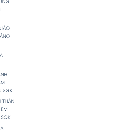
DÙNG
T
GIÁO
IẢNG
A
ẢNH
ÀM
5 SGK
 THÂN
 EM
 SGK
ỦA