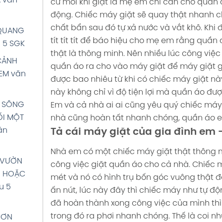
 văn
cứ mỗi khi giặt là mẹ em chỉ cần cho quần á
động. Chiếc máy giặt sẽ quay thật nhanh c
TỐT
chất bẩn sau đó tự xả nước và vắt khô. Khi 
 QUANG
 1
tít tít tít để báo hiệu cho mẹ em rằng quần
 5 SGK
thật là thông minh. Nên nhiều lúc công vi
CẢNH
quần áo ra cho vào máy giặt để máy giặt 
 (NGHE
EM văn
được bao nhiêu từ khi có chiếc máy giặt nà
 QUÊ
này không chỉ vì độ tiện lợi mà quần áo đượ
iệt 5
 SÔNG
Em và cả nhà ai ai cũng yêu quý chiếc máy
I MỘT
nhà cũng hoàn tất nhanh chóng, quần áo e
 VÀ
ăn
Tả cái máy giặt của gia đình em 
 giải
rang 66
Nhà em có một chiếc máy giặt thật thông
 VƯỜN
công việc giặt quần áo cho cả nhà.
Chiếc m
G HOẶC
mét và nó có hình trụ bốn góc vuông thật đ
N: CÂY
u 5
ấn nút, lúc này đây thì chiếc máy như tự độn
Tiếng
đã hoàn thành xong công việc của mình th
68 SGK
trong đó ra phơi nhanh chóng. Thế là coi 
CƠN