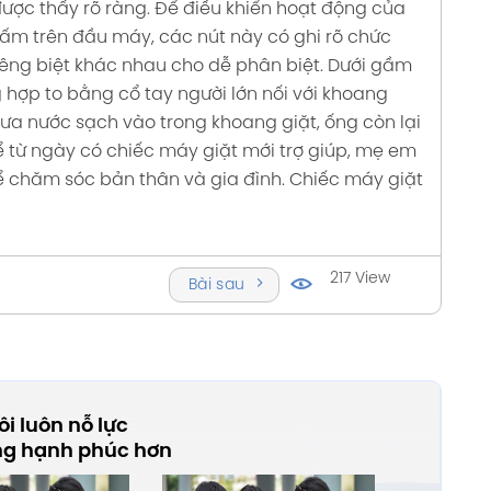
ược thấy rõ ràng. Để điều khiển hoạt động của
ấm trên đầu máy, các nút này có ghi rõ chức
êng biệt khác nhau cho dễ phân biệt. Dưới gầm
hợp to bằng cổ tay người lớn nối với khoang
đưa nước sạch vào trong khoang giặt, ống còn lại
ể từ ngày có chiếc máy giặt mới trợ giúp, mẹ em
ể chăm sóc bản thân và gia đình. Chiếc máy giặt
217 View
Bài sau
i luôn nỗ lực
ng hạnh phúc hơn