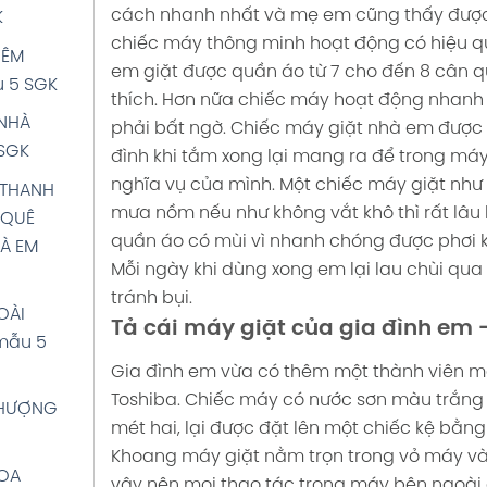
 TIẾNG
cách nhanh nhất và mẹ em cũng thấy được 
K
RÊN
chiếc máy thông minh hoạt động có hiệu q
ĐÊM
Việt 5
em giặt được quần áo từ 7 cho đến 8 cân 
 5 SGK
GK
thích. Hơn nữa chiếc máy hoạt động nhanh 
NHÀ
phải bất ngờ. Chiếc máy giặt nhà em được 
VĂN:
SGK
đình khi tắm xong lại mang ra để trong máy 
iải
nghĩa vụ của mình. Một chiếc máy giặt nh
rang 71
 THANH
mưa nồm nếu như không vắt khô thì rất lâu
 QUÊ
quần áo có mùi vì nhanh chóng được phơi k
À EM
 VÀ
Mỗi ngày khi dùng xong em lại lau chùi qua
Ừ
tránh bụi.
ếng
OÀI
Tả cái máy giặt của gia đình em 
3 SGK
mẫu 5
Gia đình em vừa có thêm một thành viên m
VĂN:
Toshiba.
Chiếc máy có nước sơn màu trắng n
iải
PHƯỢNG
mét hai, lại được đặt lên một chiếc kệ bằn
rang 74
Khoang máy giặt nằm trọn trong vỏ máy và 
HOA
vậy nên mọi thao tác trong máy bên ngoài 