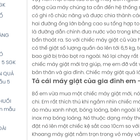
I VỚI
GK
động của máy chúng ta cần đến hệ thống 
ng Việt
có ghi rõ chức năng và được chia thành c
CỔ
hai đường ống lớn bằng cao su tổng hợp to 
 (NGHE
là đường dẫn chính đưa nước vào trong kho
BÀNG
G XANH
bẩn thoát ra. So với chiếc máy giặt cũ vừa 
 1
có thể giặt số lượng quần áo lên tới 6,5 kg
CÓ
bao giờ bị trào bọt ra ngoài. Nó lại chạy rấ
 5 SGK
chiếc máy giặt mới trợ giúp, mẹ em đỡ vất
I VỚI
bản thân và gia đình. Chiếc máy giặt quả là
N QUẢ
ng Việt
Tả cái máy giặt của gia đình em 
ẫu 5
Bố em vừa mua một chiếc máy giặt mới, nó
ỮA
HUỐI
chi. Em rất thích thú khi ngắm nhìn chiếc má
iệt 5
ăn mẫu
áo màu xanh nhạt, bóng loáng, bên ngoài l
inox mạ bóng loáng. Nó thuộc dạng máy thấ
ÀU
đặt nó lên một chiếc kệ sắt cao 10cm so v
OÀI
t 5 tập
Khoang máy giặt nằm trọn trong vỏ máy và 