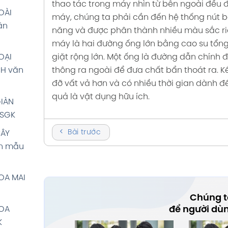
thao tác trong máy nhìn từ bên ngoài đều đ
OÀI
VĂN:
máy, chúng ta phải cần đến hệ thống nút b
ăn
 giải
năng và được phân thành nhiều màu sắc ri
rang
máy là hai đường ống lớn bằng cao su tổng 
giặt rộng lớn. Một ống là đường dẫn chính 
OẠI
thông ra ngoài để đưa chất bẩn thoát ra.
K
CH văn
ÀU
đỡ vất vả hơn và có nhiều thời gian dành đ
t 5 tập
quả là vật dụng hữu ích.
IÀN
 SGK
PHÚC
ng Việt
Bài trước
CÂY
n mẫu
PHÚC
ng Việt
OA MAI
Chúng tô
PHÚC
để người dù
HOA
ng Việt
K