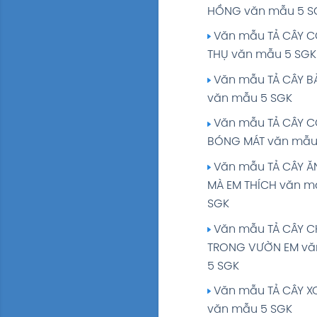
Tuần 8: CON NGƯỜ
HỒNG văn mẫu 5 S
THIÊN NHIÊN giải Tiế
Văn mẫu TẢ CÂY 
5 tập 1 Trang 75
THỤ văn mẫu 5 SGK
Soạn bài CHÍNH TẢ
Văn mẫu TẢ CÂY 
- VIẾT): KÌ DIỆU RỪN
văn mẫu 5 SGK
giải Tiếng Việt 5 tập
Văn mẫu TẢ CÂY 
Trang 76 SGK
BÓNG MÁT văn mẫu
Tuần 9: CON NGƯỜ
Văn mẫu TẢ CÂY Ă
THIÊN NHIÊN giải Tiế
MÀ EM THÍCH văn m
5 tập 1 Trang 85
SGK
Tuần 10: ÔN TẬP GI
Văn mẫu TẢ CÂY C
HỌC KÌ I giải Tiếng V
TRONG VƯỜN EM v
tập 1 Trang 95
5 SGK
Tuần 11: GIỮ LẤY M
Văn mẫu TẢ CÂY X
XANH giải Tiếng Việ
văn mẫu 5 SGK
1 Trang 102