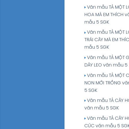
Văn mẫu TẢ MỘT L
Soạn bài TẬP LÀM 
HOA MÀ EM THÍCH v
TRẢ BÀI VĂN TẢ CẢNH
mẫu 5 SGK
Tiếng Việt 5 tập 1 T
109 SGK
Văn mẫu TẢ MỘT L
TRÁI CÂY MÀ EM THÍ
Tuần 13: GIỮ LẤY M
mẫu 5 SGK
XANH giải Tiếng Việ
1 Trang 124
Văn mẫu TẢ MỘT G
DÂY LEO văn mẫu 5
Tuần 14: VÌ HẠNH 
CON NGƯỜI giải Tiế
Văn mẫu TẢ MỘT 
5 tập 1 Trang 135
NON MỚI TRỒNG vă
5 SGK
Tuần 15: VÌ HẠNH 
CON NGƯỜI giải Tiế
Văn mẫu TẢ CÂY H
5 tập 1 Trang 144
văn mẫu 5 SGK
Tuần 16: VÌ HẠNH 
Văn mẫu TẢ CÂY 
CON NGƯỜI giải Tiế
CÚC văn mẫu 5 SG