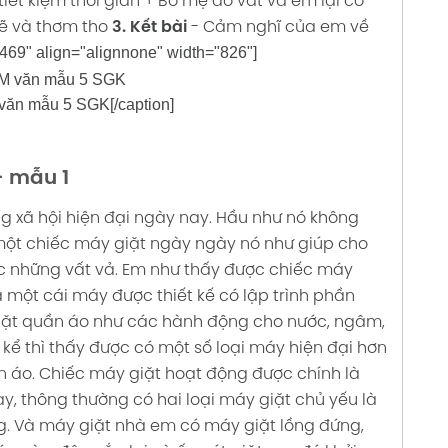
tiết kiệm thời gian
+ Bố mẹ đỡ vất vả em lại có
ẽ và thơm tho
3. Kết bài
- Cảm nghĩ của em về
469" align="alignnone" width="826"]
ăn mẫu 5 SGK[/caption]
- mẫu 1
ng xã hội hiện đại ngày nay. Hầu như nó không
một chiếc máy giặt ngày ngày nó như giúp cho
 những vất vả.
Em như thấy được chiếc máy
à một cái máy được thiết kế có lập trình phần
giặt quần áo như các hành động cho nước, ngâm,
 kể thì thấy được có một số loại máy hiện đại hơn
n áo. Chiếc máy giặt hoạt động được chính là
ay, thông thường có hai loại máy giặt chủ yếu là
g. Và máy giặt nhà em có máy giặt lồng đứng,