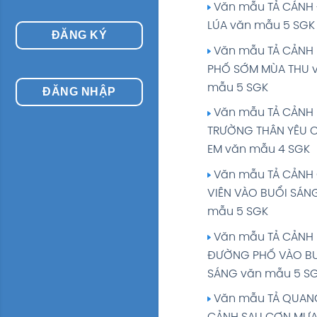
Soạn bài TẬP LÀM 
Văn mẫu TẢ CÁNH
LUYỆN TẬP TẢ CẢNH g
LÚA văn mẫu 5 SGK
ĐĂNG KÝ
Tiếng Việt 5 tập 1 T
Văn mẫu TẢ CẢNH
SGK
PHỐ SỚM MÙA THU 
Tuần 3: VIỆT NAM -
mẫu 5 SGK
ĐĂNG NHẬP
QUỐC EM giải Tiếng 
Văn mẫu TẢ CẢNH
tập 1 Trang 25
TRƯỜNG THÂN YÊU 
Tuần 4: CÁNH CHI
EM văn mẫu 4 SGK
BÌNH giải Tiếng Việt
Văn mẫu TẢ CẢNH
Trang 36
VIÊN VÀO BUỔI SÁN
Tuần 5: CÁNH CHI
mẫu 5 SGK
BÌNH giải Tiếng Việt
Văn mẫu TẢ CẢNH
Trang 45
ĐƯỜNG PHỐ VÀO B
Tuần 6: CÁNH CHI
SÁNG văn mẫu 5 S
BÌNH giải Tiếng Việt
Văn mẫu TẢ QUAN
Trang 54