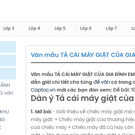
Lớp 3
Lớp 4
Lớp 5
Lớp 6
Lớp 7
L
Văn mẫu TẢ CÁI MÁY GIẶT CỦA GI
 TỔ
Việt 5
ĂN: TẢ
Văn mẫu
TẢ CÁI MÁY GIẶT CỦA GIA ĐÌNH EM
ệt 5
dẫn giải chi tiết cho từng
đề văn
có trong 
ÀU
CẢNH
Captoc.vn
mời các bạn đón xem:
Đề bài: T
t 5 tập
G văn
Dàn ý Tả cái máy giặt của
 TỔ
1. Mở bài
- Giới thiệu về chiếc máy giặt mà 
 KHU
Việt 5
máy giặt:
+ Chiếc máy giặt của thương hiệu
NG
của chiếc máy
+ Chiếc máy đã cũ hay còn 
K