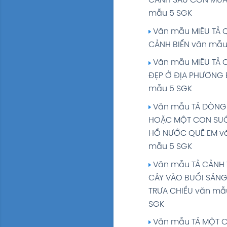
CẢNH SAU CƠN MƯA
Soạn bài TẬP ĐỌC:
mẫu 5 SGK
NHỮNG NGƯỜI BẠN 
Văn mẫu MIÊU TẢ
giải Tiếng Việt 5 tập
CẢNH BIỂN văn mẫu
Trang 64 65 SGK
Văn mẫu MIÊU TẢ 
Soạn bài CHÍNH TẢ
ĐẸP Ở ĐỊA PHƯƠNG 
- VIẾT): DÒNG KINH
mẫu 5 SGK
HƯƠNG giải Tiếng V
Văn mẫu TẢ DÒNG
tập 1 Trang 65 SGK
HOẶC MỘT CON SUỐ
Soạn bài LUYỆN TỪ
HỒ NƯỚC QUÊ EM v
CÂU: TỪ NHIỀU NGHĨA
mẫu 5 SGK
Tiếng Việt 5 tập 1 T
Văn mẫu TẢ CẢNH
SGK
CÂY VÀO BUỔI SÁN
Soạn bài KỂ CHUYỆ
TRƯA CHIỀU văn mẫ
CỎ NƯỚC NAM giải 
SGK
Việt 5 tập 1 Trang 
Văn mẫu TẢ MỘT 