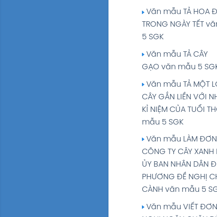
5 tập 1 Trang 153
Văn mẫu TẢ HOA 
Tuần 17: VÌ HẠNH 
TRONG NGÀY TẾT v
CON NGƯỜI giải Tiế
5 SGK
5 tập 1 Trang 164
Văn mẫu TẢ CÂY
Tuần 18: ÔN TẬP C
GẠO văn mẫu 5 SG
HỌC KÌ I giải Tiếng V
Văn mẫu TẢ MỘT L
tập 1 Trang 173
CÂY GẮN LIỀN VỚI 
KỈ NIỆM CỦA TUỔI T
mẫu 5 SGK
Văn mẫu LÀM ĐƠN
CÔNG TY CÂY XANH
ỦY BAN NHÂN DÂN Đ
PHƯƠNG ĐỀ NGHỊ C
CÀNH văn mẫu 5 S
Văn mẫu VIẾT ĐƠN