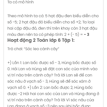
Ta có mô hình
Theo mô hình ta có: 5 hạt đậu đen biểu diễn cho
số -5;
2 hạt đậu đỏ biểu diễn cho số +2;
Ta loại
hai cặp đậu đỏ, đen thì trên khay còn 3 hạt đậu
màu đen nên ta có phép tính: 2 + (- 5) =
- 3
Hoạt động 2 Toán lớp 6 Tập 1:
Trò chơi: “Sóc leo cành cây”
+) Lần 1: Lan bốc được số - 3, Hùng bốc được số
0.
Hỏi Lan và Hùng sẽ đặt con sóc của mình vào
vị trí nào trên cành cây?
Trả lời
Lan sẽ để con
sóc nâu ở vạch số - 3, Hùng sẽ để sóc xám ở
vạch số 0.
+) Lần 2: Lan bốc được 2, Hùng bốc
được -2
Hỏi hai con sóc của Lan và Hùng đang ở
vị trí nào trên cành cây?
Trả lời
Vì sóc nâu của
Lan đang ở vạch số -3 nên sau khi bốc được