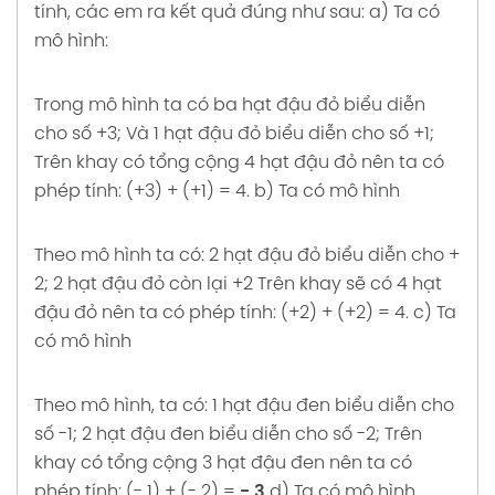
tính, các em ra kết quả đúng như sau:
a) Ta có
CHẤT CHIA HẾT CỦA MỘT TỔNG soạn Toán 6
mô hình:
Trang 21 22 23 24 Chân trời sáng tạo
Lời giải BÀI 7: DẤU HIỆU CHIA HẾT CHO 2 CHO
Trong mô hình ta có ba hạt đậu đỏ biểu diễn
5 soạn Toán 6 Trang 24 25 Chân trời sáng
cho số +3;
Và 1 hạt đậu đỏ biểu diễn cho số +1;
tạo
Trên khay có tổng cộng 4 hạt đậu đỏ nên ta có
phép tính: (+3) + (+1) = 4.
b) Ta có mô hình
Lời giải BÀI 8: DẤU HIỆU CHIA HẾT CHO 3 CHO
9 soạn Toán 6 Trang 26 27 Chân trời sáng
tạo
Theo mô hình ta có: 2 hạt đậu đỏ biểu diễn cho +
2;
2 hạt đậu đỏ còn lại +2
Trên khay sẽ có 4 hạt
Lời giải BÀI 13: BỘI CHUNG BỘI CHUNG NHỎ
đậu đỏ nên ta có phép tính: (+2) + (+2) = 4.
c) Ta
NHẤT soạn Toán 6 Trang 40 41 42 43
có mô hình
44 Chân trời sáng tạo
Lời giải BÀI 14: HOẠT ĐỘNG THỰC HÀNH VÀ
Theo mô hình, ta có: 1 hạt đậu đen biểu diễn cho
TRẢI NGHIỆM soạn Toán 6 Trang 44 Chân trời
số -1;
2 hạt đậu đen biểu diễn cho số -2;
Trên
sáng tạo
khay có tổng cộng 3 hạt đậu đen nên ta có
phép tính: (- 1) + (- 2) =
- 3
d) Ta có mô hình