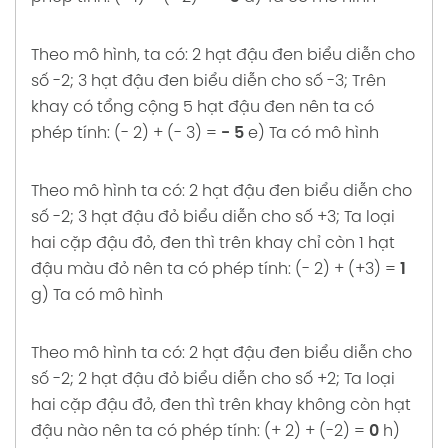
Lời giải BÀI TẬP CUỐI CHƯƠNG 1 soạn Toán 6
Trang 45 46 47 Chân trời sáng tạo
Theo mô hình, ta có: 2 hạt đậu đen biểu diễn cho
số -2;
3 hạt đậu đen biểu diễn cho số -3;
Trên
Lời giải BÀI 9: ƯỚC VÀ BỘI soạn Toán 6
khay có tổng cộng 5 hạt đậu đen nên ta có
Trang 28 29 30 Chân trời sáng tạo
phép tính: (- 2) + (- 3) =
- 5
e) Ta có mô hình
Lời giải BÀI 10: SỐ NGUYÊN TỐ HỢP SỐ PHÂN
TÍCH MỘT SỐ RA THỪA SỐ NGUYÊN TỐ soạn
Theo mô hình ta có: 2 hạt đậu đen biểu diễn cho
Toán 6 Trang 31 32 33 34 Chân trời sáng tạo
số -2;
3 hạt đậu đỏ biểu diễn cho số +3;
Ta loại
hai cặp đậu đỏ, đen thì trên khay chỉ còn 1 hạt
Lời giải BÀI 11: HOẠT ĐỘNG THỰC HÀNH VÀ
đậu màu đỏ nên ta có phép tính: (- 2) + (+3) =
1
TRẢI NGHIỆM soạn Toán 6 Trang 35 Chân trời
g) Ta có mô hình
sáng tạo
Lời giải BÀI 12: ƯỚC CHUNG. ƯỚC CHUNG
Theo mô hình ta có: 2 hạt đậu đen biểu diễn cho
LỚN NHẤT soạn Toán 6 Trang 36 37 38
số -2;
2 hạt đậu đỏ biểu diễn cho số +2;
Ta loại
39 Chân trời sáng tạo
hai cặp đậu đỏ, đen thì trên khay không còn hạt
đậu nào nên ta có phép tính: (+ 2) + (-2) =
0
h)