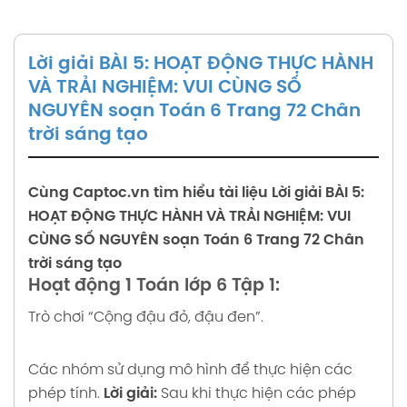
soạn Toán 6 Trang 7 8 9 Chân trời sáng tạo
Lời giải BÀI 2: TẬP HỢP SỐ TỰ NHIÊN GHI SỐ
Lời giải BÀI 5: HOẠT ĐỘNG THỰC HÀNH
TỰ NHIÊN soạn Toán 6 Trang 10 11 12 Chân trời
VÀ TRẢI NGHIỆM: VUI CÙNG SỐ
sáng tạo
NGUYÊN soạn Toán 6 Trang 72 Chân
trời sáng tạo
Lời giải BÀI 3: CÁC PHÉP TÍNH TRONG TẬP HỢP
SỐ TỰ NHIÊN soạn Toán 6 Trang 13 14 15 Chân
trời sáng tạo
Cùng
Captoc.vn
tìm hiểu tài liệu
Lời giải
BÀI 5:
HOẠT ĐỘNG THỰC HÀNH VÀ TRẢI NGHIỆM: VUI
Lời giải BÀI 4: LŨY THỪA VỚI SỐ MŨ TỰ NHIÊN
CÙNG SỐ NGUYÊN
soạn Toán 6 Trang 72
Chân
soạn Toán 6 Trang 16 17 18 Chân trời sáng
trời sáng tạo
tạo
Hoạt động 1 Toán lớp 6 Tập 1:
Lời giải BÀI 5: THỨ TỰ THỰC HIỆN CÁC PHÉP
Trò chơi “Cộng đậu đỏ, đậu đen”.
TÍNH soạn Toán 6 Trang 19 20 21 Chân trời
sáng tạo
Các nhóm sử dụng mô hình để thực hiện các
phép tính.
Lời giải:
Sau khi thực hiện các phép
Lời giải BÀI 6: CHIA HẾT VÀ CHIA CÓ DƯ TÍNH