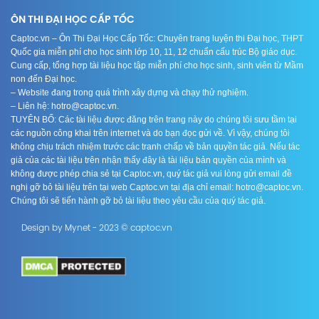
ÔN THI ĐẠI HỌC CẤP TỐC
Captoc.vn – Ôn Thi Đại Học Cấp Tốc: Chuyên trang luyện thi Đại học, THPT
Quốc gia miễn phí cho học sinh lớp 10, 11, 12 chuẩn cấu trúc Bộ giáo dục.
Cung cấp, tổng hợp tài liệu học tập miễn phí cho học sinh, sinh viên từ Mầm
non đến Đại học.
– Website đang trong quá trình xây dựng và chạy thử nghiệm.
– Liên hệ: hotro@captoc.vn.
TUYÊN BỐ: Các tài liệu được đăng trên trang này do chúng tôi sưu tầm tại
các nguồn công khai trên internet và do bạn đọc gửi về. Vì vậy, chúng tôi
không chịu trách nhiệm trước các tranh chấp về bản quyền tác giả. Nếu tác
giả của các tài liệu trên nhận thấy đây là tài liệu bản quyền của mình và
không được phép chia sẻ tại Captoc.vn, quý tác giả vui lòng gửi email đề
nghị gỡ bỏ tài liệu trên tại web Captoc.vn tại địa chỉ email: hotro@captoc.vn.
Chúng tôi sẽ tiến hành gỡ bỏ tài liệu theo yêu cầu của quý tác giả.
Design by Mynet - 2023 © captoc.vn