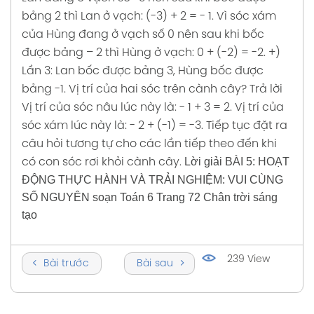
bảng 2 thì Lan ở vạch: (-3) + 2 = - 1.
Vì sóc xám
của Hùng đang ở vạch số 0 nên sau khi bốc
được bảng – 2 thì Hùng ở vạch: 0 + (-2) = -2.
+)
Lần 3: Lan bốc được bảng 3, Hùng bốc được
bảng -1. Vị trí của hai sóc trên cành cây?
Trả lời
Vị trí của sóc nâu lúc này là: - 1 + 3 = 2.
Vị trí của
sóc xám lúc này là: - 2 + (-1) = -3.
Tiếp tục đặt ra
câu hỏi tương tự cho các lần tiếp theo đến khi
Lời giải BÀI 5: HOẠT
có con sóc rơi khỏi cành cây.
ĐỘNG THỰC HÀNH VÀ TRẢI NGHIỆM: VUI CÙNG
SỐ NGUYÊN soạn Toán 6 Trang 72 Chân trời sáng
tạo
239 View
Bài trước
Bài sau