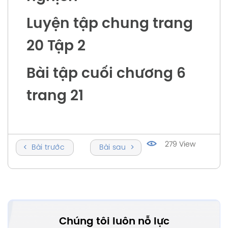
Luyện tập chung trang
20 Tập 2
Bài tập cuối chương 6
trang 21
279 View
Bài trước
Bài sau
Chúng tôi luôn nỗ lực