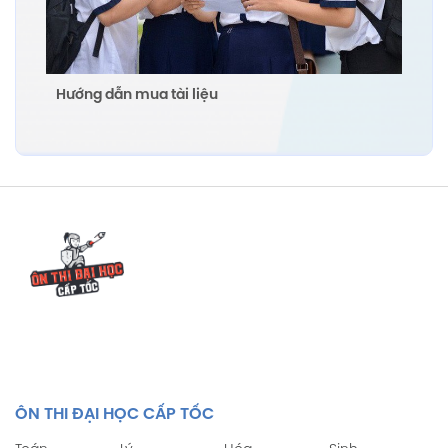
Hướng dẫn mua tài liệu
ÔN THI ĐẠI HỌC CẤP TỐC