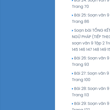
Bài 24: Soạn văn 9
Trang 152
Trang 70
Bài 13: Soạn văn 9 
Bài 25: Soạn văn 9
Trang 162
Trang 86
Soạn bài VIẾT BÀI 
Soạn bài TỔNG KẾT
VĂN SỐ 3 soạn văn 9
NGỮ PHÁP (TIẾP THE
Trang 191 SGK
soạn văn 9 Tập 2 T
Soạn bài NGƯỜI K
145 146 147 148 149 
TRONG VĂN BẢN TỰ 
Bài 26: Soạn văn 9
soạn văn 9 Tập 1 Tr
Trang 93
SGK
Bài 27: Soạn văn 9
Bài 14: Soạn văn 9 
Trang 100
Trang 180
Bài 28: Soạn văn 9
Bài 15: Soạn văn 9 
Trang 113
Trang 194
Bài 29: Soạn văn 9
Bài 16: Soạn văn 9 