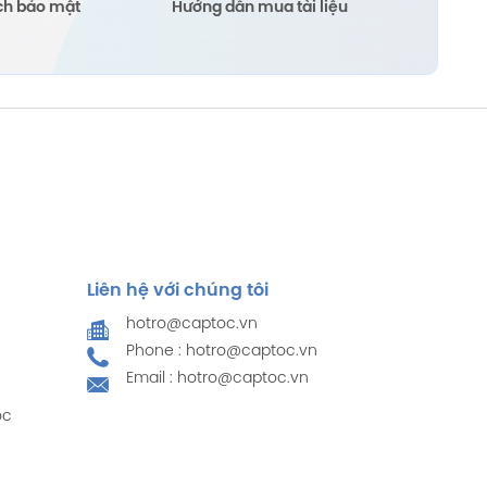
ch bảo mật
Hướng dẫn mua tài liệu
Liên hệ với chúng tôi
hotro@captoc.vn
Phone : hotro@captoc.vn
Email : hotro@captoc.vn
ọc