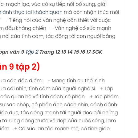
, mạch lạc, vừa có sự tiếp nối bổ sung, giải
 ánh thực tại khách quan
mà còn nhận thức mới
ĩ
- Tiếng nói của văn nghệ cần thiết với cuộc
ăm đầu kháng chiến
- Văn nghệ có sức mạnh
ng nói của tình cảm, tác động tới con người bằng
oạn văn 9
Tập 2
Trang
1
2 13 14 15 16 17 SGK
n 9 tập 2)
qua các đặc điểm:
+ Mang tính cụ thể, sinh
ua cái nhìn, tình cảm của người nghệ sĩ
+ Tập
các quan hệ về tính cách, số phận
+ Tác phẩm
sự sao chép, nó phản ánh cách nhìn, cách đánh
iáo dục, tác động mạnh tới người đọc bởi những
 ta rung động trước vẻ đẹp của cuộc sống, làm
điểm
+ Có sức lan tỏa mạnh mẽ, có tính giáo