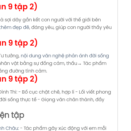
n 9 tập 2)
 sợi dây gắn kết con người với thế giới bên
 thêm đẹp đẽ
, đáng yêu, giúp con người thấy yêu
n 9 tập 2)
ư tưởng,
nội dung văn nghệ phản ánh đời sống
 nhân vật bằng sự đồng cảm, thấu→ Tác phẩm
bằng đường tình cảm.
n 9 tập 2)
ình Thi:
- Bố cục chặt chẽ, hợp lí
- Lối viết phong
đời sống thực tế
- Giọng văn chân thành, đầy
ện tập
nh Châu
:
- Tác phẩm gây xúc động với em mỗi