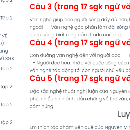
 Tập 2
Câu 3 (trang 17 sgk ngữ vă
Tập 1
 Tập 2
Văn nghệ giúp con người sống đầy đủ hơn, là
ngoài
- Văn nghệ góp phần làm
đời sống
TẬP LÀM
cuộc sống, biết rung cảm trước cái đẹp
 VỀ
 Tập 1
Câu 4 (trang 17 sgk ngữ vă
O)
rang
Ể
Con đường văn nghệ đến với người đọc
- T
150 SGK
SỰ
- Người đọc hòa nhập với cuộc sống của
 Tập 2
ang 193
văn nghệ tác động tới con người chủ yếu 
Câu 5 (trang 17 sgk ngữ vă
 Tập 2
Tập 1
Đặc sắc nghệ thuật nghị luận của Nguyễn Đ
phú, nhiều hình ảnh, dẫn chứng về thơ văn, 
 Tập 2
Tập 1
cảm hứng
Luy
 Tập 2
Tập 1
Em thích tác phẩm
Bến quê của Nguyễn Mi