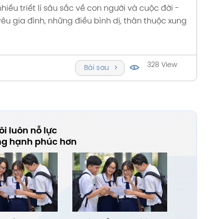
iều triết lí sâu sắc về con người và cuộc đời
-
 yêu gia đình, những điều bình dị, thân thuộc xung
328 View
Bài sau
i luôn nỗ lực
ng hạnh phúc hơn