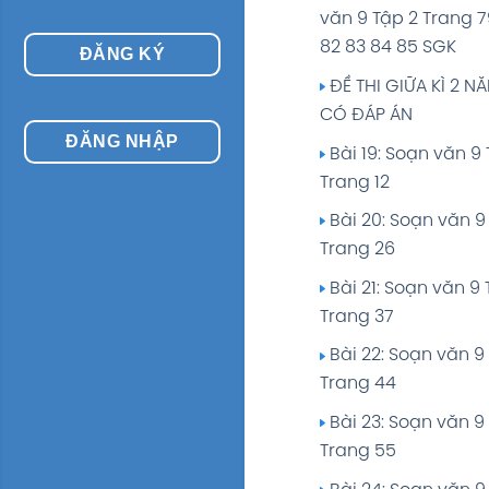
văn 9 Tập 2 Trang 7
Trang 60
82 83 84 85 SGK
ĐĂNG KÝ
Bài 6: Soạn văn 9 T
ĐỀ THI GIỮA KÌ 2 N
Trang 77
CÓ ĐÁP ÁN
Bài 7: Soạn văn 9 T
ĐĂNG NHẬP
Bài 19: Soạn văn 9 
Trang 92
Trang 12
Bài 8: Soạn văn 9 T
Bài 20: Soạn văn 9
Trang 106
Trang 26
Bài 9: Soạn văn 9 T
Bài 21: Soạn văn 9 
Trang 118
Trang 37
Bài 10: Soạn văn 9 
Bài 22: Soạn văn 9
Trang 127
Trang 44
Bài 11: Soạn văn 9 T
Bài 23: Soạn văn 9
Trang 139
Trang 55
Bài 12: Soạn văn 9 