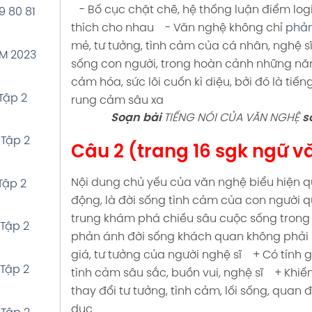
- Bố cục chặt chẽ, hệ thống luận điểm logic
9 80 81
thích cho nhau
- Văn nghệ không chỉ
phản
ập 1
mẻ, tư tưởng, tình cảm của cá nhân, nghệ s
ĂM 2023
sống con người, trong hoàn cảnh những n
ập 1
cảm hóa, sức lôi cuốn kì diệu, bởi đó là tiế
Tập 2
rung cảm sâu xa
Soạn bài
TIẾNG NÓI CỦA VĂN NGHỆ
s
ập 1
 Tập 2
Câu 2 (trang 16 sgk ngữ vă
ập 1
Nội dung chủ yếu của văn nghệ biểu hiện 
Tập 2
động, là đời sống tình cảm của con người q
Tập 1
trung khám phá chiều sâu cuộc sống trong 
 Tập 2
phản ánh đời sống khách quan không phải 
ập 1
giá, tư tưởng của người nghệ sĩ
+ Có tính g
 Tập 2
tình cảm sâu sắc, buồn vui, nghệ sĩ
+ Khiến
thay đổi tư tưởng, tình cảm, lối sống, quan 
Tập 1
dục