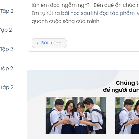
lần em đọc, ngẫm nghĩ
- Bến quê ẩn chứa nh
 Tập 2
Tập 1
Em tự rút ra
bài học sau khi đọc tác phẩm
:
quanh cuộc sống của mình
Tập 2
Bài trước
 Tập 2
 Tập 2
Chúng tô
 Tập 2
để người dù