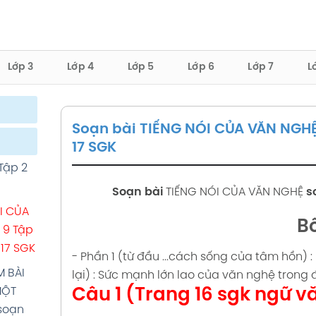
Lớp 3
Lớp 4
Lớp 5
Lớp 6
Lớp 7
L
Soạn bài TIẾNG NÓI CỦA VĂN NGHỆ s
ập 1
17 SGK
Tập 2
ập 1
Soạn bài
TIẾNG NÓI CỦA VĂN NGHỆ
s
I CỦA
Bố
ập 1
 9 Tập
6 17 SGK
- Phần 1 (từ đầu ...cách sống của tâm hồn) 
ập 1
 BÀI
lại) : Sức mạnh lớn lao của văn nghệ trong 
MỘT
Câu 1 (Trang 16 sgk ngữ vă
soạn
ập 1