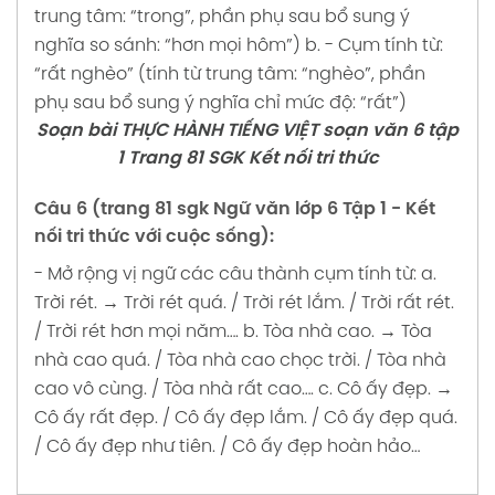
trung tâm: “trong”, phần phụ sau bổ sung ý
nghĩa so sánh: “hơn mọi hôm”)
b.
- Cụm tính từ:
“rất nghèo” (tính từ trung tâm: “nghèo”, phần
phụ sau bổ sung ý nghĩa chỉ mức độ: “rất”)
Soạn bài THỰC HÀNH TIẾNG VIỆT soạn văn 6 tập
1 Trang 81 SGK Kết nối tri thức
Câu 6 (trang 81 sgk Ngữ văn lớp 6 Tập 1 - Kết
nối tri thức với cuộc sống):
- Mở rộng vị ngữ các câu thành cụm tính từ:
a.
Trời rét.
→ Trời rét quá. / Trời rét lắm. / Trời rất rét.
/ Trời rét hơn mọi năm….
b. Tòa nhà cao.
→ Tòa
nhà cao quá. / Tòa nhà cao chọc trời. /
Tòa nhà
cao vô cùng. / Tòa nhà rất cao….
c. Cô ấy đẹp.
→
Cô ấy rất đẹp. / Cô ấy đẹp lắm. / Cô ấy đẹp quá.
/ Cô ấy đẹp như tiên. / Cô ấy đẹp hoàn hảo…