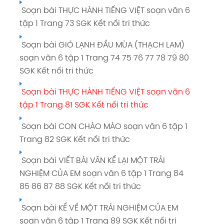
Soạn bài MÂY VÀ SÓNG soạn văn 6 tập 1
Soạn bài THỰC HÀNH TIẾNG VIỆT soạn văn 6
Soạn bài NẾU CẬU MUỐN CÓ MỘT NGƯỜI
Trang 49 50 51 SGK Kết nối tri thức
tập 1 Trang 73 SGK Kết nối tri thức
BẠN soạn văn 6 tập 1 Trang 21 22 23 24 25 26
Soạn bài THỰC HÀNH TIẾNG VIỆT soạn văn 6
SGK Kết nối tri thức
Soạn bài GIÓ LẠNH ĐẦU MÙA (THẠCH LAM)
tập 1 Trang 52 SGK Kết nối tri thức
soạn văn 6 tập 1 Trang 74 75 76 77 78 79 80
Soạn bài BẮT NẠT soạn văn 6 tập 1 Trang 27
Soạn bài BỨC TRANH CỦA EM GÁI TÔI soạn
SGK Kết nối tri thức
28 SGK Kết nối tri thức
văn 6 tập 1 Trang 53 54 55 56 SGK Kết nối tri
Soạn bài THỰC HÀNH TIẾNG VIỆT soạn văn 6
Soạn bài VIẾT BÀI VĂN KỂ LẠI MỘT KỈ NIỆM
thức
tập 1 Trang 81 SGK Kết nối tri thức
CỦA EM soạn văn 6 tập 1 Trang 28 SGK Kết
Soạn bài VIẾT ĐOẠN VĂN GHI LẠI CẢM XÚC
nối tri thức
Soạn bài CON CHÀO MÀO soạn văn 6 tập 1
VỀ MỘT BÀI THƠ CÓ YẾU TỐ TỰ SỰ VÀ MIÊU TẢ
Trang 82 SGK Kết nối tri thức
Soạn bài KỂ LẠI MỘT TRẢI NGHIỆM CỦA EM
soạn văn 6 tập 1 Trang 57 58 59 SGK Kết nối
soạn văn 6 tập 1 Trang 32 33 SGK Kết nối tri
tri
Soạn bài VIẾT BÀI VĂN KỂ LẠI MỘT TRẢI
thức
NGHIỆM CỦA EM soạn văn 6 tập 1 Trang 84
Soạn bài TRÌNH BÀY Ý KIẾN VỀ MỘT VẤN ĐỀ
85 86 87 88 SGK Kết nối tri thức
Soạn bài CỦNG CỐ VÀ MỞ RỘNG soạn văn
TRONG ĐỜI SỐNG GIA ĐÌNH soạn văn 6 tập 1
6 tập 1 Trang 33 SGK Kết nối tri thức
Trang 60 61 SGK Kết nối tri thức
Soạn bài KỂ VỀ MỘT TRẢI NGHIỆM CỦA EM
soạn văn 6 tập 1 Trang 89 SGK Kết nối tri
Soạn bài NHỮNG NGƯỜI BẠN soạn văn 6