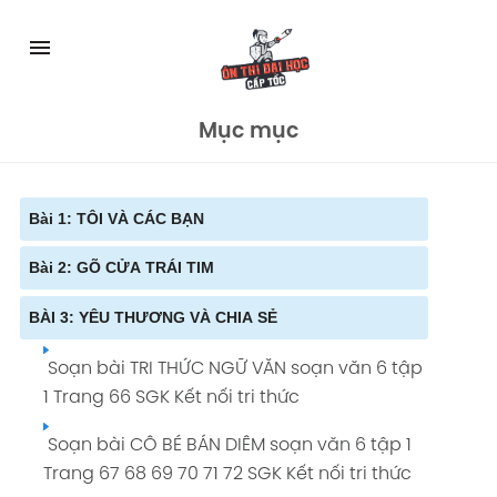
Skip
to
menu
content
Mục mục
Bài 1: TÔI VÀ CÁC BẠN
Bài 2: GÕ CỬA TRÁI TIM
Soạn bài TRI THỨC NGỮ VĂN soạn văn 6 Tập
1 Trang 11 Kết nối tri thức
BÀI 3: YÊU THƯƠNG VÀ CHIA SẺ
Soạn bài TRI THỨC NGỮ VĂN soạn văn 6 tập
Soạn bài BÀI HỌC ĐƯỜNG ĐỜI ĐẦU TIÊN
1 Trang 43 SGK Kết nối tri thức
Soạn bài TRI THỨC NGỮ VĂN soạn văn 6 tập
soạn văn 6 tập 1 Trang 12 SGK Kết nối tri
Soạn bài CHUYỆN CỔ TÍCH VỀ LOÀI NGƯỜI
1 Trang 66 SGK Kết nối tri thức
thức
soạn văn 6 tập 1 Trang 44 45 46 47 SGK Kết
Soạn bài CÔ BÉ BÁN DIÊM soạn văn 6 tập 1
Soạn bài THỰC HÀNH TIẾNG VIỆT soạn văn 6
nối tri thức
Trang 67 68 69 70 71 72 SGK Kết nối tri thức
tập 1 Trang 20 SGK Kết nối tri thức