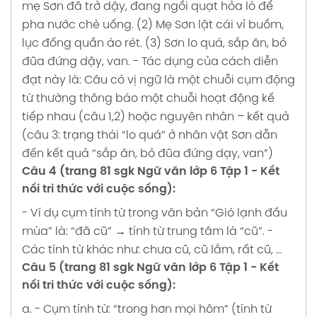
mẹ Sơn đã trở dậy, đang ngồi quạt hỏa lò để
pha nước chè uống.
(2) Mẹ Sơn lật cái vỉ buồm,
lục đống quần áo rét.
(3) Sơn lo quá, sắp ăn, bỏ
đũa đứng dậy, van.
- Tác dụng của cách diễn
đạt này là: Câu có vị ngữ là một chuỗi cụm động
từ thường thông báo một chuỗi hoạt động kế
tiếp nhau (câu 1,2) hoặc nguyên nhân – kết quả
(câu 3: trạng thái “lo quá” ở nhân vật Sơn dẫn
đến kết quả “sắp ăn, bỏ đũa đứng dạy, van”)
Câu 4 (trang 81 sgk Ngữ văn lớp 6 Tập 1 - Kết
nối tri thức với cuộc sống):
- Ví dụ cụm tính từ trong văn bản
“Gió lạnh đầu
mùa”
là: “đã cũ”
→ tính từ trung tâm là “cũ”.
-
Các tính từ khác như: chưa cũ, cũ lắm, rất cũ, …
Câu 5 (trang 81 sgk Ngữ văn lớp 6 Tập 1 - Kết
nối tri thức với cuộc sống):
a.
- Cụm tính từ: “trong hơn mọi hôm” (tính từ