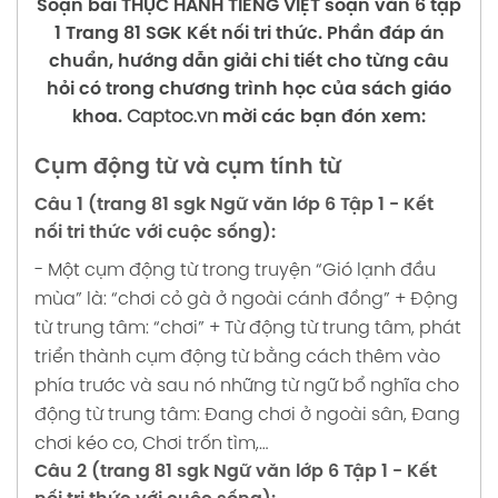
Soạn bài THỰC HÀNH TIẾNG VIỆT soạn văn 6 tập
Soạn bài HANG ÉN soạn văn 6 tập 1 Trang
6 tập 1 Trang 102 103 SGK Kết nối tri thức
1 Trang 81 SGK Kết nối tri thức. Phần đáp án
125 126 127 128 SGK Kết nối tri thức
chuẩn, hướng dẫn giải chi tiết cho từng câu
Soạn bài CÂY TRE VIỆT NAM soạn văn 6 tập 1
hỏi có trong chương trình học của sách giáo
Soạn bài THỰC HÀNH TIẾNG VIỆT soạn văn 6
Trang 104 105 106 107 SGK Kết nối tri thức
khoa.
Captoc.vn
mời các bạn đón xem:
tập 1 Trang 129 SGK Kết nối tri thức
Soạn bài THỰC HÀNH TIẾNG VIỆT soạn văn 6
Cụm động từ và cụm tính từ
Soạn bài CỬU LONG GIANG TA ƠI soạn văn
tập 1 Trang 108 SGK Kết nối tri thức
6 tập 1 Trang 130 131 132 SGK Kết nối tri thức
Câu 1 (trang 81 sgk Ngữ văn lớp 6 Tập 1 - Kết
Soạn bài TẬP LÀM MỘT BÀI THƠ LỤC BÁT
nối tri thức với cuộc sống):
Soạn bài CHIA SẺ MỘT TRẢI NGHIỆM VỀ NƠI
soạn văn 6 tập 1 Trang 109 110 SGK Kết nối tri
- Một cụm động từ trong truyện “Gió lạnh đầu
EM SỐNG HOẶC TỪNG ĐẾN soạn văn 6 tập 1
thức
mùa” là: “chơi cỏ gà ở ngoài cánh đồng”
+ Động
Trang 137 138 SGK Kết nối tri thức
từ trung tâm: “chơi”
+ Từ động từ trung tâm, phát
Soạn bài VIẾT ĐOẠN VĂN THỂ HIỆN CẢM XÚC
Soạn bài THỰC HÀNH ĐỌC: NGHÌN NĂM THÁP
triển thành cụm động từ bằng cách thêm vào
VỀ MỘT BÀI THƠ LỤC BÁT soạn văn 6 tập 1
KHƯƠNG MỸ soạn văn 6 tập 1 Trang 139 SGK
phía trước và sau nó những từ ngữ bổ nghĩa cho
Trang 111 112 113 SGK Kết nối tri thức
Kết nối tri thức
động từ trung tâm:
Đang chơi ở ngoài sân,
Đang
Soạn bài TRÌNH BÀY Ý KIẾN VỀ TÌNH CẢM GẮN
chơi kéo co,
Chơi trốn tìm,…
Soạn bài ÔN TẬP HỌC KỲ 1 soạn văn 6 tập 1
BÓ CỦA CON NGƯỜI VỚI QUÊ HƯƠNG soạn
Câu 2 (trang 81 sgk Ngữ văn lớp 6 Tập 1 - Kết
Trang 143 144 145 146 SGK Kết nối tri thức
văn 6 tập 1 Trang 114 SGK Kết nối tri thức