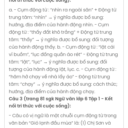
nối tri thức với cuộc sống):
a.
- Cụm động từ : “nhìn ra ngoài sân”
+ Động từ
Soạn bài CỦNG CỐ VÀ MỞ RỘNG soạn văn
trung tâm: “nhìn” → ý nghĩa được bổ sung:
6 tập 1 Trang 115 SGK Kết nối tri thức
hướng, địa điểm của hành động nhìn.
- Cụm
Soạn bài THỰC HÀNH ĐỌC: HÀNH TRÌNH CỦA
động từ : “thấy đất khô trắng”
+ Động từ trung
BẦY ONG soạn văn 6 tập 1 Trang 116 117 SGK
tâm: “thấy” → ý nghĩa được bổ sung: đối tượng
Kết nối tri thức
của hành động thấy.
b.
- Cụm động từ : “lật cái
vỉ buồm”, “lục đống quần áo rét”
- Động từ trung
tâm: “lật”, “lục” → ý nghĩa được bổ sung: đối
tượng của hành động lật, lục.
c.
- Cụm động từ :
“hăm hở chạy về nhà lấy áo”
- Động từ trung
tâm: “chạy” → ý nghĩa được bổ sung: cách thức;
hướng, địa điểm của hành động chạy.
Câu 3 (trang 81 sgk Ngữ văn lớp 6 Tập 1 - Kết
nối tri thức với cuộc sống):
- Câu có vị ngữ là một chuỗi cụm động từ trong
văn bản “Gió lạnh đầu mùa” là:
(1) Chị Sơn và