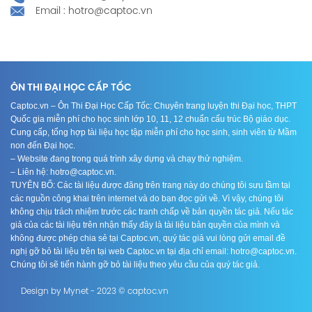
Email : hotro@captoc.vn
ÔN THI ĐẠI HỌC CẤP TỐC
Captoc.vn – Ôn Thi Đại Học Cấp Tốc: Chuyên trang luyện thi Đại học, THPT
Quốc gia miễn phí cho học sinh lớp 10, 11, 12 chuẩn cấu trúc Bộ giáo dục.
Cung cấp, tổng hợp tài liệu học tập miễn phí cho học sinh, sinh viên từ Mầm
non đến Đại học.
– Website đang trong quá trình xây dựng và chạy thử nghiệm.
– Liên hệ: hotro@captoc.vn.
TUYÊN BỐ: Các tài liệu được đăng trên trang này do chúng tôi sưu tầm tại
các nguồn công khai trên internet và do bạn đọc gửi về. Vì vậy, chúng tôi
không chịu trách nhiệm trước các tranh chấp về bản quyền tác giả. Nếu tác
giả của các tài liệu trên nhận thấy đây là tài liệu bản quyền của mình và
không được phép chia sẻ tại Captoc.vn, quý tác giả vui lòng gửi email đề
nghị gỡ bỏ tài liệu trên tại web Captoc.vn tại địa chỉ email: hotro@captoc.vn.
Chúng tôi sẽ tiến hành gỡ bỏ tài liệu theo yêu cầu của quý tác giả.
Design by Mynet - 2023 © captoc.vn