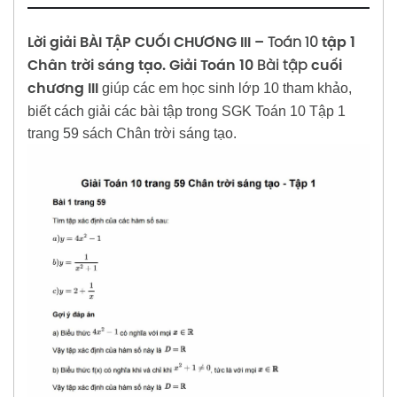
tập 1 Chân trời sáng tạo
VECTƠ – Toán 10 tập 1 Chân trời sáng tạo
TRUNG TÂM CỦA MẪU SỐ LIỆU – Toán 10 tập 1
trưng của mẫu số liệu thống kê – Toán 10
Lời giải BÀI TẬP CUỐI CHƯƠNG III –
Toán 10
tập 1
Chân trời sáng tạo
tập 1 Chân trời sáng tạo
Lời giải BÀI TẬP CUỐI CHƯƠNG V – Toán 10
Chân trời sáng tạo. Giải Toán 10
Bài tập
cuối
tập 1 Chân trời sáng tạo
Lời giải Bài 4: CÁC SỐ ĐẶC TRƯNG ĐO MỨC
giúp các em học sinh lớp 10 tham khảo,
chương III
ĐỘ PHÂN TÁN CỦA MẪU SỐ LIỆU – Toán 10 tập
biết cách giải các bài tập trong SGK Toán 10 Tập 1
1 Chân trời sáng tạo
trang 59 sách Chân trời sáng tạo.
Lời giải BÀI TẬP CUỐI CHƯƠNG VI – Toán 10
tập 1 Chân trời sáng tạo