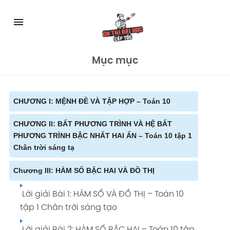
Skip
to
menu
content
Mục mục
CHƯƠNG I: MỆNH ĐỀ VÀ TẬP HỢP – Toán 10
CHƯƠNG II: BẤT PHƯƠNG TRÌNH VÀ HỆ BẤT
Lời giải BÀI 1: MỆNH ĐỀ - Toán 10 Chân trời
PHƯƠNG TRÌNH BẬC NHẤT HAI ẨN – Toán 10 tập 1
sáng tạo
Chân trời sáng tạ
Lời giải Bài 3: CÁC PHÉP TOÁN TRÊN TẬP HỢP
Chương III: HÀM SỐ BẬC HAI VÀ ĐỒ THỊ
Lời giải Bài 1: BẤT PHƯƠNG TRÌNH BẬC NHẤT
- Toán 10 Chân trời sáng tạo
HAI ẨN – Toán 10 tập 1 Chân trời sáng tạo
Lời giải Bài 1: HÀM SỐ VÀ ĐỒ THỊ – Toán 10
Lời giải BÀI TẬP CUỐI CHƯƠNG 1 - Toán 10
Lời giải Bài 2: HỆ BẤT PHƯƠNG TRÌNH BẬC
tập 1 Chân trời sáng tạo
Chân trời sáng tạo
NHẤT HAI ẨN – Toán 10 tập 1 Chân trời sáng
Lời giải Bài 2: HÀM SỐ BẬC HAI – Toán 10 tập