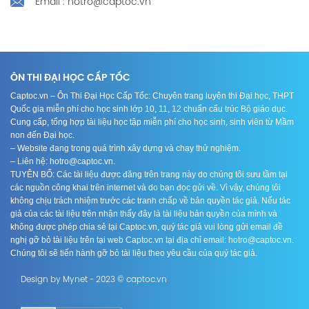
Email : hotro@captoc.vn
ÔN THI ĐẠI HỌC CẤP TỐC
Captoc.vn – Ôn Thi Đại Học Cấp Tốc: Chuyên trang luyện thi Đại học, THPT
Quốc gia miễn phí cho học sinh lớp 10, 11, 12 chuẩn cấu trúc Bộ giáo dục.
Cung cấp, tổng hợp tài liệu học tập miễn phí cho học sinh, sinh viên từ Mầm
non đến Đại học.
– Website đang trong quá trình xây dựng và chạy thử nghiệm.
– Liên hệ: hotro@captoc.vn.
TUYÊN BỐ: Các tài liệu được đăng trên trang này do chúng tôi sưu tầm tại
các nguồn công khai trên internet và do bạn đọc gửi về. Vì vậy, chúng tôi
không chịu trách nhiệm trước các tranh chấp về bản quyền tác giả. Nếu tác
giả của các tài liệu trên nhận thấy đây là tài liệu bản quyền của mình và
không được phép chia sẻ tại Captoc.vn, quý tác giả vui lòng gửi email đề
nghị gỡ bỏ tài liệu trên tại web Captoc.vn tại địa chỉ email: hotro@captoc.vn.
Chúng tôi sẽ tiến hành gỡ bỏ tài liệu theo yêu cầu của quý tác giả.
Design by Mynet - 2023 © captoc.vn