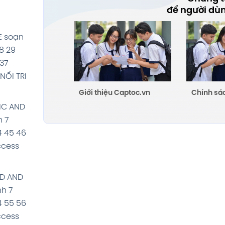
để người dù
E soạn
8 29
 37
NỐI TRI
Giới thiệu Captoc.vn
Chính sá
SIC AND
h 7
4 45 46
ccess
OD AND
nh 7
4 55 56
ccess