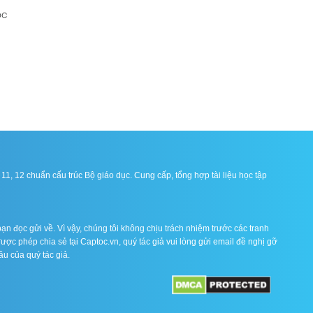
ọc
1, 12 chuẩn cấu trúc Bộ giáo dục. Cung cấp, tổng hợp tài liệu học tập
ạn đọc gửi về. Vì vậy, chúng tôi không chịu trách nhiệm trước các tranh
được phép chia sẻ tại Captoc.vn, quý tác giả vui lòng gửi email đề nghị gỡ
ầu của quý tác giả.