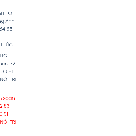
SIT TO
ng Anh
 64 65
I THỨC
FFIC
rang 72
 80 81
NỐI TRI
MS soạn
2 83
0 91
NỐI TRI