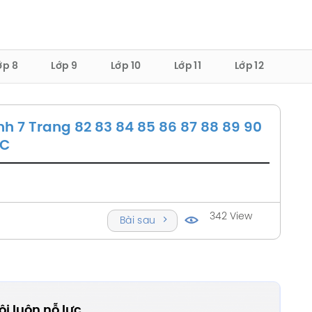
ớp 8
Lớp 9
Lớp 10
Lớp 11
Lớp 12
Anh 7 Trang 82 83 84 85 86 87 88 89 90
ỨC
342 View
Bài sau
i luôn nỗ lực