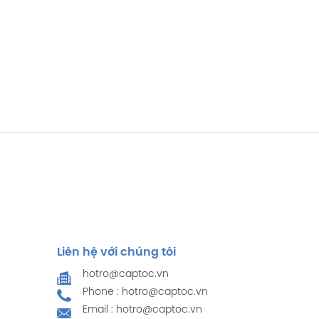
Liên hệ với chúng tôi
hotro@captoc.vn
Phone : hotro@captoc.vn
Email : hotro@captoc.vn