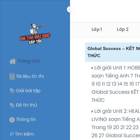
Skip
to
content
Lớp 1
Lớp 2
Global Success – KẾT N
THỨC
Trang chủ
Lời giải Unit 1: HOB
soạn Tiếng Anh 7 T
Tài liệu ôn thi
9 10 11 12 13 14 15 16 17
Giải bài tập
Global Success KẾT 
THỨC
Đề thi thử
Lời giải Unit 2: HEA
LIVING soạn Tiếng A
Thông tin
Trang 19 20 21 22 23
Tìm kiếm
26 27 Global Succes