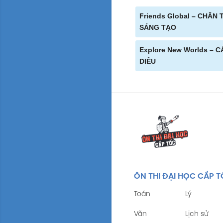
Friends Global – CHÂN 
SÁNG TẠO
Explore New Worlds – 
DIỀU
ÔN THI ĐẠI HỌC CẤP 
Toán
Lý
Văn
Lịch sử