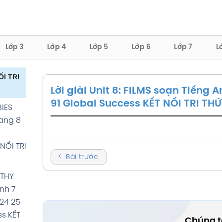
Lớp 3
Lớp 4
Lớp 5
Lớp 6
Lớp 7
L
ỐI TRI
Lời giải Unit 8: FILMS soạn Tiếng 
91 Global Success KẾT NỐI TRI TH
BIES
rang 8
NỐI TRI
Bài trước
LTHY
nh 7
 24 25
s KẾT
Chúng tô