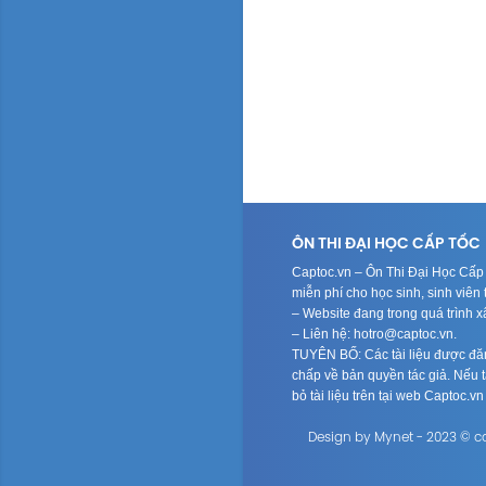
ÔN THI ĐẠI HỌC CẤP TỐC
Captoc.vn – Ôn Thi Đại Học Cấp T
miễn phí cho học sinh, sinh viê
– Website đang trong quá trình 
– Liên hệ: hotro@captoc.vn.
TUYÊN BỐ: Các tài liệu được đăng
chấp về bản quyền tác giả. Nếu tá
bỏ tài liệu trên tại web Captoc.v
Design by Mynet - 2023 © c