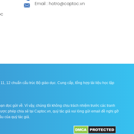
Email : hotro@captoc.vn
ọc
1, 12 chuẩn cấu trúc Bộ giáo dục. Cung cấp, tổng hợp tài liệu học tập
ạn đọc gửi về. Vì vậy, chúng tôi không chịu trách nhiệm trước các tranh
được phép chia sẻ tại Captoc.vn, quý tác giả vui lòng gửi email đề nghị gỡ
ầu của quý tác giả.