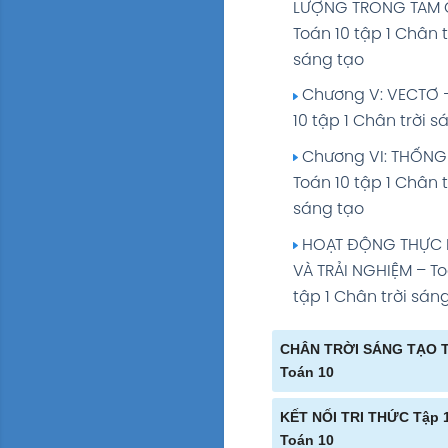
LƯỢNG TRONG TAM 
Toán 10 tập 1 Chân t
sáng tạo
Chương V: VECTƠ 
10 tập 1 Chân trời s
Chương VI: THỐNG 
Toán 10 tập 1 Chân t
sáng tạo
HOẠT ĐỘNG THỰC
VÀ TRẢI NGHIỆM – To
tập 1 Chân trời sán
CHÂN TRỜI SÁNG TẠO Tậ
Toán 10
Bài 6: Nâng niu kỉ 
KẾT NỐI TRI THỨC Tập 1
Toán 10
Bài 7: Anh hùng v