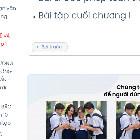
oạn văn
Bài tập cuối chương I
áng
Ề VÀ
p 1
Bài trước
HƯƠNG
HƯƠNG
 ẨN –
Chúng tô
rời
để người dù
Ố BẬC
n 10
g tạo
C