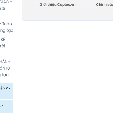
GIÁC –
Giới thiệu Captoc.vn
Chính sá
rời
– Toán
áng tạo
KÊ –
rời
 HÀNH
án 10
g tạo
p 2 -
niệm
 -
à nghệ