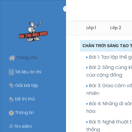
Skip
to
content
Lớp 1
Lớp 2
CHÂN TRỜI SÁNG TẠO T
Bài 1: Tạo lập thế g
Trang chủ
Bài 2: Sống cùng k
Tài liệu ôn thi
của cộng đồng
Bài 3: Giao cảm vớ
Giải bài tập
nhiên
Đề thi thử
Bài 4: Những di sả
hóa
Thông tin
Bài 5: Nghệ thuật 
Tìm kiếm
thống