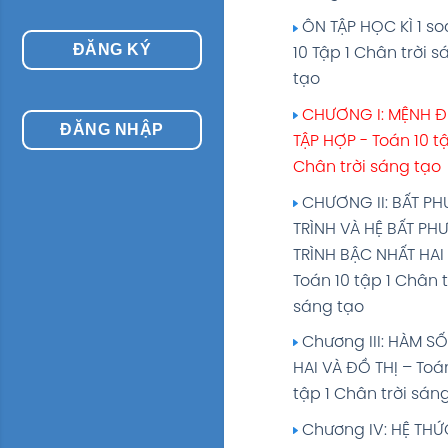
ÔN TẬP HỌC KÌ 1 s
ĐĂNG KÝ
10 Tập 1 Chân trời s
tạo
CHƯƠNG I: MỆNH Đ
ĐĂNG NHẬP
TẬP HỢP - Toán 10 tậ
Chân trời sáng tạo
CHƯƠNG II: BẤT P
TRÌNH VÀ HỆ BẤT P
TRÌNH BẬC NHẤT HAI
Toán 10 tập 1 Chân t
sáng tạo
Chương III: HÀM S
HAI VÀ ĐỒ THỊ – Toá
tập 1 Chân trời sán
Chương IV: HỆ THỨ