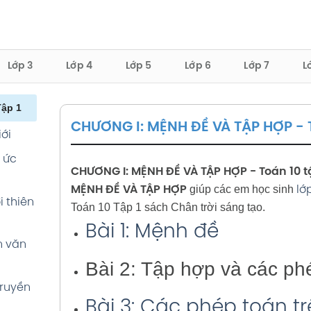
Lớp 3
Lớp 4
Lớp 5
Lớp 6
Lớp 7
L
ập 1
CHƯƠNG I: MỆNH ĐỀ VÀ TẬP HỢP - T
iới
í ức
CHƯƠNG I: MỆNH ĐỀ VÀ TẬP HỢP - Toán 10 tậ
giúp các em học sinh
MỆNH ĐỀ VÀ TẬP HỢP
lớ
i thiên
Toán 10 Tập 1 sách Chân trời sáng tạo.
Bài 1: Mệnh đề
n văn
Bài 2: Tập hợp và các ph
truyền
Bài 3: Các phép toán t