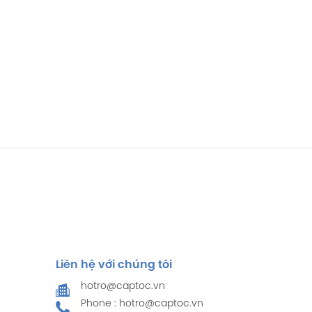
Liên hệ với chúng tôi
hotro@captoc.vn
Phone : hotro@captoc.vn