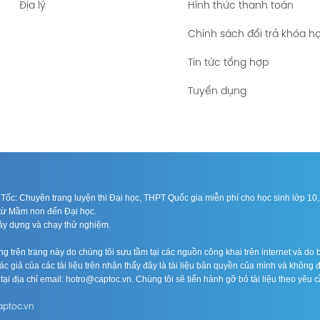
Cánh
Địa lý
Hình thức thanh toán
ÔNG TIN
Cánh
Chính sách đổi trả khóa h
 GIÁ
Tin tức tổng hợp
 văn 10
 GIÁ
Tuyển dụng
văn 10
ốc: Chuyên trang luyện thi Đại học, THPT Quốc gia miễn phí cho học sinh lớp 10, 1
n từ Mầm non đến Đại học.
xây dựng và chạy thử nghiệm.
 trên trang này do chúng tôi sưu tầm tại các nguồn công khai trên internet và do b
c giả của các tài liệu trên nhận thấy đây là tài liệu bản quyền của mình và không 
n tại địa chỉ email: hotro@captoc.vn. Chúng tôi sẽ tiến hành gỡ bỏ tài liệu theo yêu c
aptoc.vn