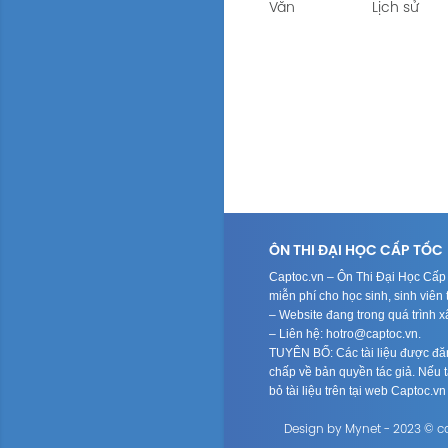
soạn văn 10 Tập 2 
Văn
Lịch sử
Bài 4: VĂN BẢN TH
diều
soạn văn 10 Tập 1 
ÔN TẬP VÀ TỰ ĐÁNH
diều
CUỐI HỌC KÌ 2 soạn
ÔN TẬP VÀ TỰ ĐÁNH
Tập 2 Cánh diều
CUỐI HỌC KÌ 1 soạn 
Tập 1 Cánh diều
ÔN THI ĐẠI HỌC CẤP TỐC
Captoc.vn – Ôn Thi Đại Học Cấp T
miễn phí cho học sinh, sinh viê
– Website đang trong quá trình 
– Liên hệ: hotro@captoc.vn.
TUYÊN BỐ: Các tài liệu được đăng
chấp về bản quyền tác giả. Nếu tá
bỏ tài liệu trên tại web Captoc.v
Design by Mynet - 2023 © c