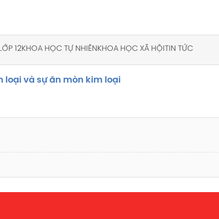
LỚP 12
KHOA HỌC TỰ NHIÊN
KHOA HỌC XÃ HỘI
TIN TỨC
m loại và sự ăn mòn kim loại