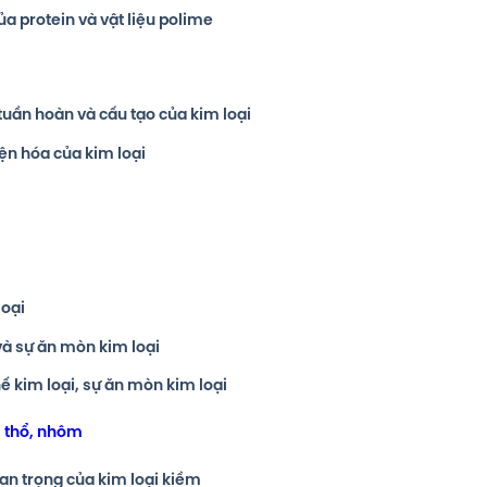
ủa protein và vật liệu polime
g tuần hoàn và cấu tạo của kim loại
iện hóa của kim loại
loại
 và sự ăn mòn kim loại
hế kim loại, sự ăn mòn kim loại
m thổ, nhôm
uan trọng của kim loại kiềm