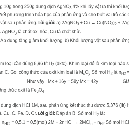
ng 10g trong 250g dung dịch AgNO
4% khi lấy vật ra thì khối l
3
iết phương trình hóa học của phản ứng và cho biết vai trò các 
 vật sau phản ứng.
a) 2AgNO
+ Cu → Cu(NO
)
+ 2Ag
Lời giải:
3
3
2
↓ AgNO
là chất oxi hóa, Cu là chất khử.
3
Áp dụng tăng giảm khối lượng: b) Khối lượng vật sau phản ứng
m loại cần dùng 8,96 lít H
(đktc). Khim loại đó là kim loại nào 
2
 C. Gọi công thức của oxit kim loại là M
O
Số mol H
là n
x
y
2
H2
Như vậy : Mx + 16y = 58y Mx = 42y
Giá
ông thức oxit là Fe
O
3
4
dung dịch HCl 1M, sau phản ứng kết thúc thu được 5,376 (lít) 
B. Cu. C. Fe. D. Cr.
Đáp án B. Số mol H
là:
Lời giải:
2
 n
= 0,5.1 = 0,5(mol) 2M + 2nHCl → 2MCl
+ n
Số mol HCl
HCl
n
H2