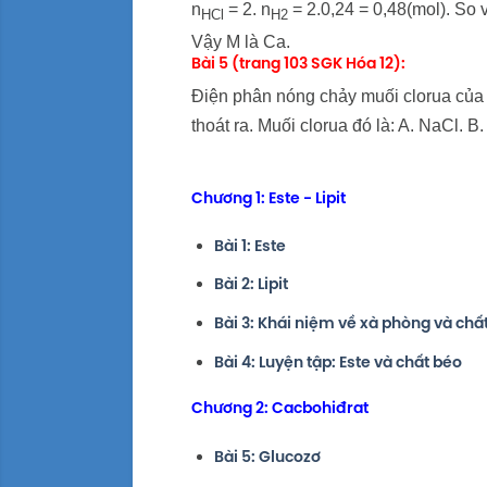
n
= 2. n
= 2.0,24 = 0,48(mol). So
HCl
H2
Vậy M là Ca.
Bài 5 (trang 103 SGK Hóa 12):
Điện phân nóng chảy muối clorua của ki
thoát ra. Muối clorua đó là: A. NaCl. B
Chương 1: Este - Lipit
Bài 1: Este
Bài 2: Lipit
Bài 3: Khái niệm về xà phòng và chất
Bài 4: Luyện tập: Este và chất béo
Chương 2: Cacbohiđrat
Bài 5: Glucozơ