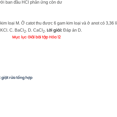
 với ban đầu HCl phản ứng còn dư
m loại M. Ở catot thu được 6 gam kim loại và ở anot có 3,36 lít
. KCl. C. BaCl
. D. CaCl
.
Đáp án D.
Lời giải:
2
2
Mục lục Giải bài tập Hóa 12
 giặt rửa tổng hợp