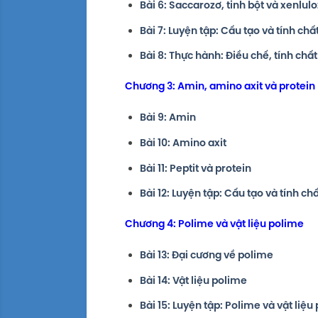
Bài 6: Saccarozơ, tinh bột và xenlul
Bài 7: Luyện tập: Cấu tạo và tính ch
Bài 8: Thực hành: Điều chế, tính ch
Chương 3: Amin, amino axit và protein
Bài 9: Amin
Bài 10: Amino axit
Bài 11: Peptit và protein
Bài 12: Luyện tập: Cấu tạo và tính c
Chương 4: Polime và vật liệu polime
Bài 13: Đại cương về polime
Bài 14: Vật liệu polime
Bài 15: Luyện tập: Polime và vật liệu