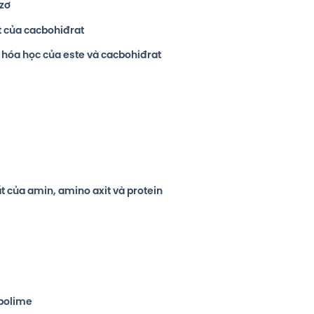
ozơ
ất của cacbohiđrat
ất hóa học của este và cacbohiđrat
hất của amin, amino axit và protein
 polime