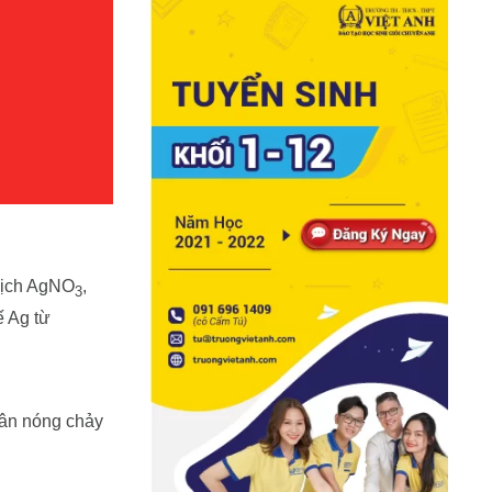
dịch AgNO
,
3
 Ag từ
hân nóng chảy