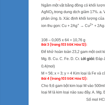
Ngâm một vật bằng đồng có khối lượ
AgNO
trong dung dịch giảm 17%. a. V
3
phản ứng. b. Xác định khối lượng của
+
2+
ion thu gọn: Cu + 2Ag
→ Cu
+ 2Ag
108 – 0,005 x 64 = 10,76 g
Bài 3 (trang 103 SGK Hóa 12):
Để khử hoàn toàn 23,2 gam một oxit ki
Mg. B. Cu. C. Fe. D. Cr.
Đáp án
Lời giải:
0,4(mol)
M = 56; x = 3; y = 4 Kim loại là Fe và c
Bài 4 (trang 103 SGK Hóa 12):
Cho 9,6 gam bột kim loại M vào 500ml 
loại M là kim loại nào sau đây. A. Mg. 
Số mol HCl