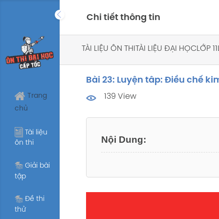
Skip
Chi tiết thông tin
to
content
TÀI LIỆU ÔN THI
TÀI LIỆU ĐẠI HỌC
LỚP 11
Bài 23: Luyện tâp: Điều chế ki
Trang
139 View
chủ
Tài liệu
ôn thi
Giải bài
tập
Đề thi
thử