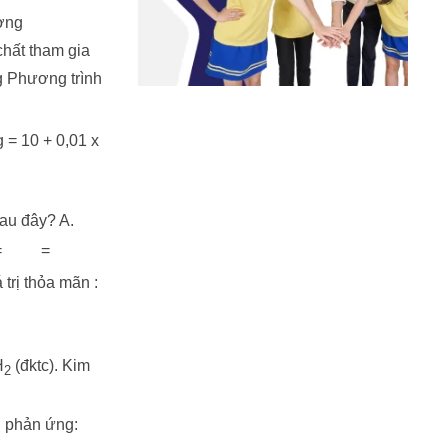
ượng
chất tham gia
 Phương trình
 = 10 + 0,01 x
sau đây? A.
=
=
 trị thỏa mãn :
H
(đktc). Kim
2
 phản ứng: