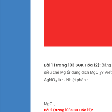
Bằng 
Bài 1 (trang 103 SGK Hóa 12):
điều chế Mg từ dung dịch MgCl
? Viế
2
AgNO
là : - Nhiệt phân :
3
MgCl
2
Bài 2 (trang 103 SGK Hóa 12):