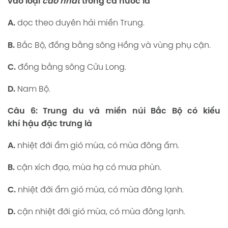
vào loại
cao nhất
trong cả nước là
A.
dọc theo duyên hải miền Trung.
B.
Bắc Bộ, đồng bằng sông Hồng và vùng phụ cận.
C.
đồng bằng sông Cửu Long.
D.
Nam Bộ.
Câu 6:
T
r
ung du
v
à
m
i
ề
n
n
ú
i
B
ắ
c
B
ộ
c
ó
k
i
ể
u
k
h
í
h
ậ
u
đặc trưng là
A.
nhiệt đới ẩm gió mùa, có mùa đông ấm.
B.
cận xích đạo, mùa hạ có mưa phùn.
C.
nhiệt đới ẩm gió mùa, có mùa đông lạnh.
D.
cận nhiệt đới gió mùa, có mùa đông lạnh.