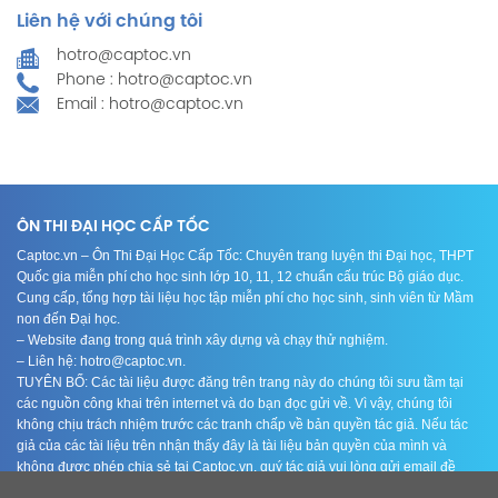
Liên hệ với chúng tôi
hotro@captoc.vn
Phone : hotro@captoc.vn
Email : hotro@captoc.vn
ÔN THI ĐẠI HỌC CẤP TỐC
Captoc.vn – Ôn Thi Đại Học Cấp Tốc: Chuyên trang luyện thi Đại học, THPT
Quốc gia miễn phí cho học sinh lớp 10, 11, 12 chuẩn cấu trúc Bộ giáo dục.
Cung cấp, tổng hợp tài liệu học tập miễn phí cho học sinh, sinh viên từ Mầm
non đến Đại học.
– Website đang trong quá trình xây dựng và chạy thử nghiệm.
– Liên hệ: hotro@captoc.vn.
TUYÊN BỐ: Các tài liệu được đăng trên trang này do chúng tôi sưu tầm tại
các nguồn công khai trên internet và do bạn đọc gửi về. Vì vậy, chúng tôi
không chịu trách nhiệm trước các tranh chấp về bản quyền tác giả. Nếu tác
giả của các tài liệu trên nhận thấy đây là tài liệu bản quyền của mình và
không được phép chia sẻ tại Captoc.vn, quý tác giả vui lòng gửi email đề
nghị gỡ bỏ tài liệu trên tại web Captoc.vn tại địa chỉ email: hotro@captoc.vn.