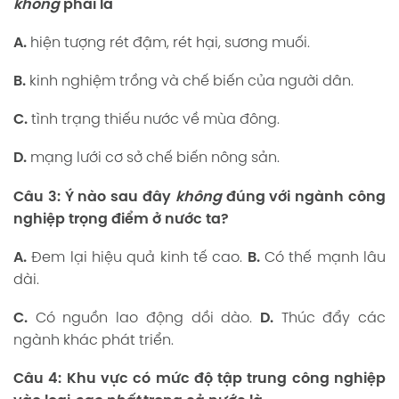
không
phải là
A.
hiện tượng rét đậm, rét hại, sương muối.
B.
kinh nghiệm trồng và chế biến của người dân.
C.
tình trạng thiếu nước về mùa đông.
D.
mạng lưới cơ sở chế biến nông sản.
Câu 3:
Ý nào sau đây
không
đúng với ngành công
nghiệp trọng điểm ở nước ta?
A.
Đem lại hiệu quả kinh tế cao.
B.
Có thế mạnh lâu
dài.
C.
Có nguồn lao động dồi dào.
D.
Thúc đẩy các
ngành khác phát triển.
Câu 4:
Khu vực có mức độ tập trung công nghiệp