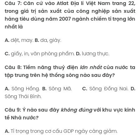
Câu 7:
Căn cứ vào Atlat Địa lí Việt Nam trang 22,
trong giá trị sản xuất của công nghiệp sản xuất
hàng tiêu dùng năm 2007 ngành chiếm tỉ trọng lớn
nhất là
A.
dệt, may.
B.
da, giày.
C.
giấy, in, văn phòng phẩm.
D.
lương thực.
Câu 8:
Tiềm năng thuỷ điện
lớn nhất
của nước ta
tập trung trên hệ thống sông nào sau đây?
A.
Sông Hồng.
B.
Sông Mã.
C.
Sông Đồng Nai.
D.
Sông Thái Bình.
Câu 9:
Ý
nào sau đây
không đúng
với khu vực kinh
tế
N
hà nước?
A.
Tỉ trọng trong cơ cấu GDP ngày càng giảm.