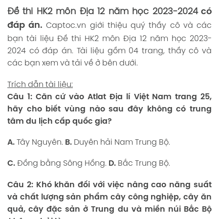
Đề thi HK2 môn Địa 12 năm học 2023-2024
có
đáp án.
Captoc.vn
giới thiệu quý thầy cô và các
bạn tài liệu Đề thi HK2 môn Địa 12 năm học 2023-
2024 có đáp án. Tài liệu gồm 04 trang, thầy cô và
các bạn xem và tải về ở bên dưới.
Trích dẫn tài liệu:
Câu 1:
Căn cứ vào Atlat Địa lí Việt Nam trang 25,
hãy cho biết
vùng nào
sau đây
không có trung
tâm du lịch cấp quốc gia?
A.
Tây Nguyên.
B.
Duyên hải Nam Trung Bộ.
C.
Đồng bằng Sông Hồng.
D.
Bắc Trung Bộ.
Câu 2:
Khó khăn đối với việc nâng cao năng suất
và chất lượng sản phẩm cây công nghiệp, cây ăn
quả, cây đặc sản ở Trung du và miền núi Bắc Bộ