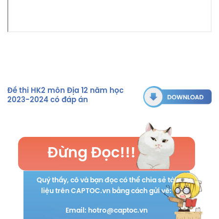
Đề thi HK2 môn Địa 12 năm học
2023-2024 có đáp án
Đừng Đọc!!!
Quý thầy, cô và bạn đọc có thể chia sẻ tài
liệu trên CAPTOC.vn bằng cách gửi về:
Email: hotro@captoc.vn