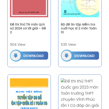
Bộ đề ôn tập kiểm tra
Đề thi thử TN môn Lịch
cuối học kì 2 môn Toán
sử 2024 có lời giải - Đề
10
2
530 View
904 View