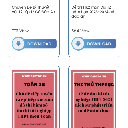
Chuyên Đề Lý Thuyết
Đề thi HK2 môn Địa 12
Vật Lý Lớp 12 Có Đáp Án
năm học 2023-2024 có
đáp án
776 View
564 View