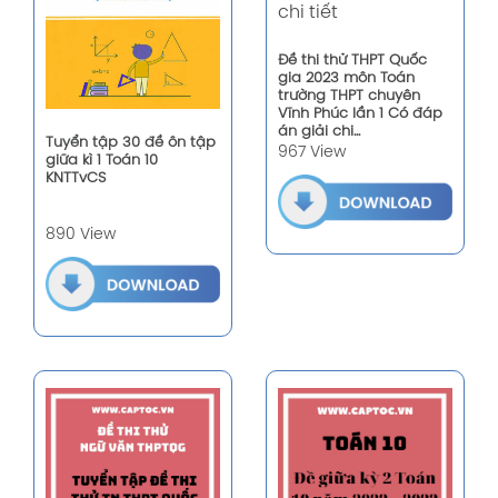
Đề thi thử THPT Quốc
gia 2023 môn Toán
trường THPT chuyên
Vĩnh Phúc lần 1 Có đáp
án giải chi...
Tuyển tập 30 đề ôn tập
967 View
giữa kì 1 Toán 10
KNTTvCS
890 View