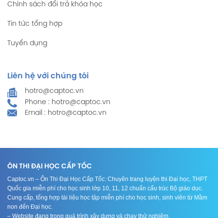
Chính sách đổi trả khóa học
Tin tức tổng hợp
Tuyển dụng
Liên hệ với chúng tôi
hotro@captoc.vn
Phone : hotro@captoc.vn
Email : hotro@captoc.vn
ÔN THI ĐẠI HỌC CẤP TỐC
Captoc.vn – Ôn Thi Đại Học Cấp Tốc: Chuyên trang luyện thi Đại học, THPT
Quốc gia miễn phí cho học sinh lớp 10, 11, 12 chuẩn cấu trúc Bộ giáo dục.
Cung cấp, tổng hợp tài liệu học tập miễn phí cho học sinh, sinh viên từ Mầm
non đến Đại học.
– Website đang trong quá trình xây dựng và chạy thử nghiệm.