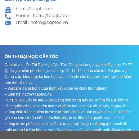
hotro@captoc.vn
Phone : hotro@captoc.vn
Email : hotro@captoc.vn
ÔN THI ĐẠI HỌC CẤP TỐC
Captoc.vn – Ôn Thi Đại Học Cấp Tốc: Chuyên trang luyện thi Đại học, THPT
Quốc gia miễn phí cho học sinh lớp 10, 11, 12 chuẩn cấu trúc Bộ giáo dục.
Cung cấp, tổng hợp tài liệu học tập miễn phí cho học sinh, sinh viên từ Mầm
non đến Đại học.
– Website đang trong quá trình xây dựng và chạy thử nghiệm.
– Liên hệ: hotro@captoc.vn.
TUYÊN BỐ: Các tài liệu được đăng trên trang này do chúng tôi sưu tầm tại
các nguồn công khai trên internet và do bạn đọc gửi về. Vì vậy, chúng tôi
không chịu trách nhiệm trước các tranh chấp về bản quyền tác giả. Nếu tác
giả của các tài liệu trên nhận thấy đây là tài liệu bản quyền của mình và
không được phép chia sẻ tại Captoc.vn, quý tác giả vui lòng gửi email đề
nghị gỡ bỏ tài liệu trên tại web Captoc.vn tại địa chỉ email: hotro@captoc.vn.
Chúng tôi sẽ tiến hành gỡ bỏ tài liệu theo yêu cầu của quý tác giả.