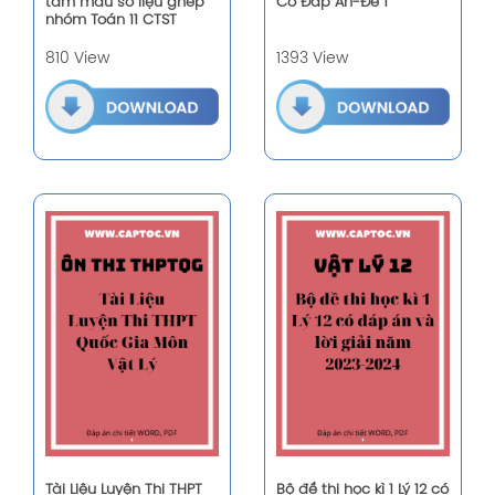
tâm mẫu số liệu ghép
Có Đáp Án-Đề 1
nhóm Toán 11 CTST
810 View
1393 View
Tài Liệu Luyện Thi THPT
Bộ đề thi học kì 1 Lý 12 có