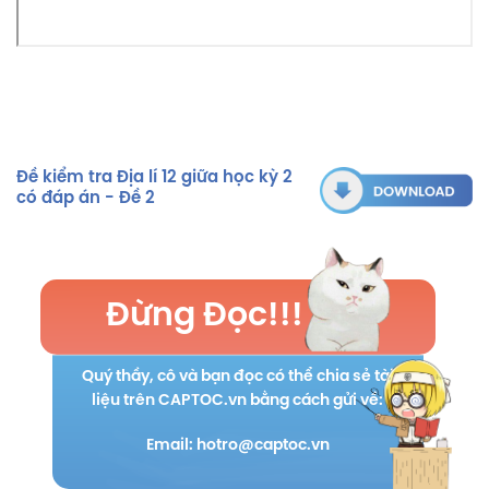
Đề kiểm tra Địa lí 12 giữa học kỳ 2
có đáp án - Đề 2
Đừng Đọc!!!
Quý thầy, cô và bạn đọc có thể chia sẻ tài
liệu trên CAPTOC.vn bằng cách gửi về:
Email: hotro@captoc.vn