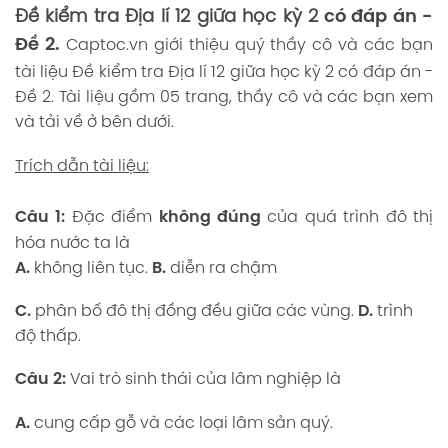
Đề kiểm tra Địa lí 12 giữa học kỳ 2
có đáp án -
Đề 2.
Captoc.vn
giới thiệu quý thầy cô và các bạn
tài liệu Đề kiểm tra Địa lí 12 giữa học kỳ 2 có đáp án -
Đề 2. Tài liệu gồm 05 trang, thầy cô và các bạn xem
và tải về ở bên dưới.
Trích dẫn tài liệu:
Câu 1:
Đặc điểm
không đúng
của quá trình đô thị
hóa nước ta là
A.
không liên tục.
B.
diễn ra chậm
C.
phân bố đô thị đồng đều giữa các vùng.
D.
trình
độ thấp.
Câu 2:
Vai trò sinh thái của lâm nghiệp là
A.
cung cấp gỗ và các loại lâm sản quý.