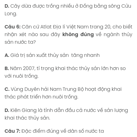
D.
Cây dừa được trồng nhiều ở Đồng bằng sông Cửu
Long.
Câu 6:
Căn cứ Atlat Địa lí Việt Nam trang 20, cho biết
nhận xét nào sau đây
không đúng
về ngành thủy
sản nước ta?
A.
Giá trị sản xuất thủy sản tăng nhanh
B.
Năm 2007, tỉ trọng khai thác thủy sản lớn hơn so
với nuôi trồng.
C.
Vùng Duyên hải Nam Trung Bộ hoạt động khai
thác phát triển hơn nuôi trồng.
D.
Kiên Giang là tỉnh dẫn đầu cả nước về sản lượng
khai thác thủy sản.
Câu 7:
Đặc điểm đúng về dân số nước ta