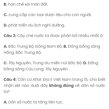
B.
hạn chế xói mòn đất.
C.
cung cấp các loại dược liệu cho con người.
D.
phát triển du lịch nghỉ dưỡng.
Câu 3:
Cây chè nước ta được phân bố nhiều nhất ở
A.
Bắc Trung Bộ, Đông Nam Bộ.
B.
Đồng bằng sông
Hồng, Bắc Trung Bộ.
C.
Tây Nguyên, Trung du miền núi Bắc Bộ.
D.
Đồng
bằng sông Cửu Long, Tây Nguyên.
Câu 4:
Căn cứ Atlat Địa lí Việt Nam trang 15, cho biết
nhận xét nào dưới đây
không đúng
về dân số nước
ta?
A.
Dân số nước ta tăng liên tục.