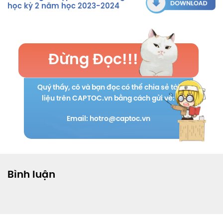
học kỳ 2 năm học 2023-2024
Đừng Đọc!!!
Quý thầy, cô và bạn đọc có thể chia sẻ tài
liệu trên CAPTOC.vn bằng cách gửi về:
Email: hotro@captoc.vn
Bình luận