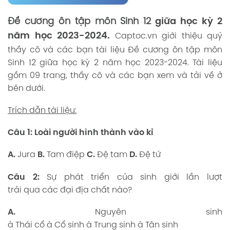
Đề cương ôn tập môn Sinh 12
giữa học kỳ 2
năm học 2023-2024.
Captoc.vn
giới thiệu quý
thầy cô và các bạn tài liệu Đề cương ôn tập môn
Sinh 12 giữa học kỳ 2 năm học 2023-2024. Tài liệu
gồm 09 trang, thầy cô và các bạn xem và tải về ở
bên dưới.
Trích dẫn tài liệu:
Câu
1: Loài người
hình
thành vào kỉ
A.
Jura
B.
Tam điệp
C.
Đệ tam
D.
Đệ tứ
Câu
2:
Sự phát triển của sinh giới lần lượt
trải qua các đại địa chất nào?
A.
Nguyên sinh
à Thái cổ à Cổ sinh à Trung sinh à Tân sinh