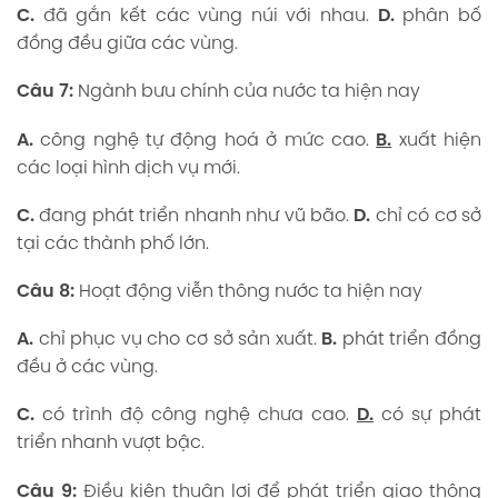
C.
đã gắn kết các vùng núi với nhau.
D.
phân bố
đồng đều giữa các vùng.
Câu 7:
Ngành bưu chính của nước ta hiện nay
A.
công nghệ tự động hoá ở mức cao.
B.
xuất hiện
các loại hình dịch vụ mới.
C.
đang phát triển nhanh như vũ bão.
D.
chỉ có cơ sở
tại các thành phố lớn.
Câu 8:
Hoạt động viễn thông nước ta hiện nay
A.
chỉ phục vụ cho cơ sở sản xuất.
B.
phát triển đồng
đều ở các vùng.
C.
có trình độ công nghệ chưa cao.
D.
có sự phát
triển nhanh vượt bậc.
Câu 9:
Điều kiện thuận lợi để phát triển giao thông