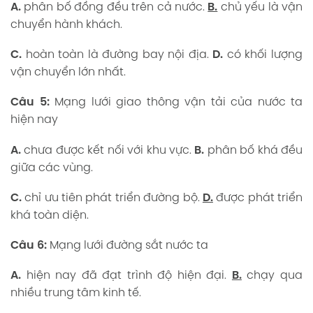
A.
phân bố đồng đều trên cả nước.
B.
chủ yếu là vận
chuyển hành khách.
C.
hoàn toàn là đường bay nội địa.
D.
có khối lượng
vận chuyển lớn nhất.
Câu 5:
Mạng lưới giao thông vận tải của nước ta
hiện nay
A.
chưa được kết nối với khu vực.
B.
phân bố khá đều
giữa các vùng.
C.
chỉ ưu tiên phát triển đường bộ.
D.
được phát triển
khá toàn diện.
Câu 6:
Mạng lưới đường sắt nước ta
A.
hiện nay đã đạt trình độ hiện đại.
B.
chạy qua
nhiều trung tâm kinh tế.