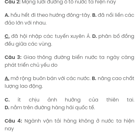
Câu 2:
Mạng lưới đường ô tô nước ta hiện nay
A.
hầu hết đi theo hướng đông-tây.
B.
đã nối liền các
đảo lớn với nhau.
C.
đã hội nhập các tuyến xuyên Á.
D.
phân bố đồng
đều giữa các vùng.
Câu 3:
Giao thông đường biển nước ta ngày càng
phát triển chủ yếu do
A.
mở rộng buôn bán với các nước.
B.
nâng cao chất
lượng lao động.
C.
ít chịu ảnh hưởng của thiên tai.
D.
nằm trên đường hàng hải quốc tế.
Câu 4:
Ngành vận tải hàng không ở nước ta hiện
nay