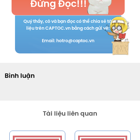
Đừng Đọc!!!
Quý thầy, cô và bạn đọc có thể chia sẻ tài
liệu trên CAPTOC.vn bằng cách gửi về:
Email: hotro@captoc.vn
Bình luận
Tài liệu liên quan