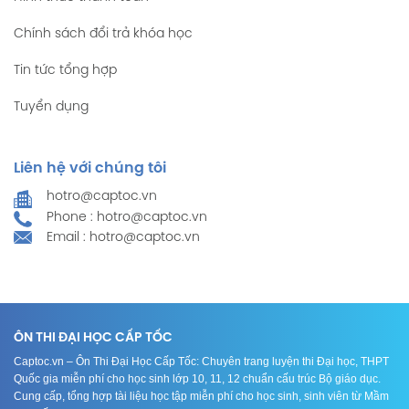
Chính sách đổi trả khóa học
Tin tức tổng hợp
Tuyển dụng
Liên hệ với chúng tôi
hotro@captoc.vn
Phone : hotro@captoc.vn
Email : hotro@captoc.vn
ÔN THI ĐẠI HỌC CẤP TỐC
Captoc.vn – Ôn Thi Đại Học Cấp Tốc: Chuyên trang luyện thi Đại học, THPT
Quốc gia miễn phí cho học sinh lớp 10, 11, 12 chuẩn cấu trúc Bộ giáo dục.
Cung cấp, tổng hợp tài liệu học tập miễn phí cho học sinh, sinh viên từ Mầm