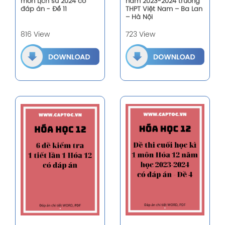
môn Lịch sử 2024 có
năm 2023-2024 trường
đáp án - Đề 11
THPT Việt Nam – Ba Lan
– Hà Nội
816 View
723 View