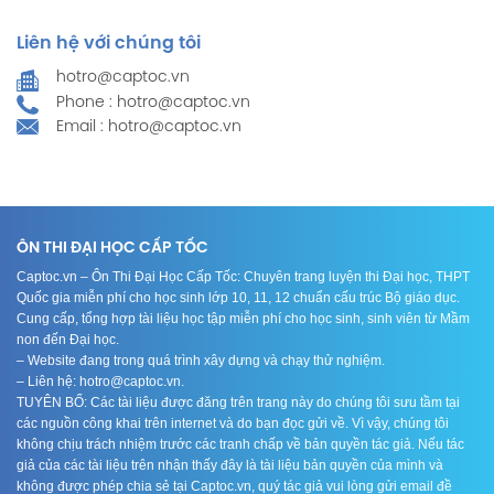
Liên hệ với chúng tôi
hotro@captoc.vn
Phone : hotro@captoc.vn
Email : hotro@captoc.vn
ÔN THI ĐẠI HỌC CẤP TỐC
Captoc.vn – Ôn Thi Đại Học Cấp Tốc: Chuyên trang luyện thi Đại học, THPT
Quốc gia miễn phí cho học sinh lớp 10, 11, 12 chuẩn cấu trúc Bộ giáo dục.
Cung cấp, tổng hợp tài liệu học tập miễn phí cho học sinh, sinh viên từ Mầm
non đến Đại học.
– Website đang trong quá trình xây dựng và chạy thử nghiệm.
– Liên hệ: hotro@captoc.vn.
TUYÊN BỐ: Các tài liệu được đăng trên trang này do chúng tôi sưu tầm tại
các nguồn công khai trên internet và do bạn đọc gửi về. Vì vậy, chúng tôi
không chịu trách nhiệm trước các tranh chấp về bản quyền tác giả. Nếu tác
giả của các tài liệu trên nhận thấy đây là tài liệu bản quyền của mình và
không được phép chia sẻ tại Captoc.vn, quý tác giả vui lòng gửi email đề