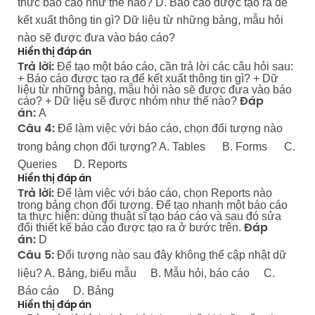
thức báo cáo như thế nào? D. Báo cáo được tạo ra để
kết xuất thông tin gì? Dữ liệu từ những bảng, mẫu hỏi
nào sẽ được đưa vào báo cáo?
Hiển thị đáp án
Để tạo một báo cáo, cần trả lời các câu hỏi sau:
Trả lời:
+ Báo cáo được tạo ra để kết xuất thông tin gì? + Dữ
liệu từ những bảng, mẫu hỏi nào sẽ được đưa vào báo
cáo? + Dữ liệu sẽ được nhóm như thế nào?
Đáp
A
án:
Để làm việc với báo cáo, chọn đối tượng nào
Câu 4:
trong bảng chọn đối tượng? A. Tables B. Forms C.
Queries D. Reports
Hiển thị đáp án
Để làm việc với báo cáo, chọn Reports nào
Trả lời:
trong bảng chọn đối tượng. Để tạo nhanh một báo cáo
ta thực hiện: dùng thuật sĩ tạo báo cáo và sau đó sửa
đổi thiết kế báo cáo được tạo ra ở bước trên.
Đáp
D
án:
Đối tượng nào sau đây không thể cập nhật dữ
Câu 5:
liệu? A. Bảng, biểu mẫu B. Mẫu hỏi, báo cáo C.
Báo cáo D. Bảng
Hiển thị đáp án