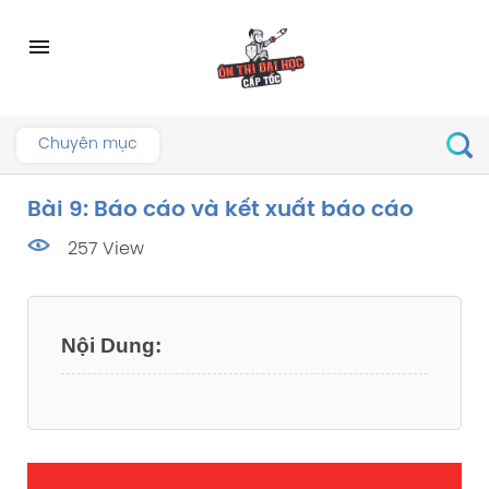
Skip
to
menu
content
Chuyên mục
Bài 9: Báo cáo và kết xuất báo cáo
257 View