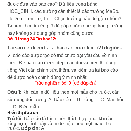
được đưa vào báo cáo? Dữ liệu trong bảng
HOC_SINH, các trường cần thiết là các trường MaSo,
HoDem, Ten, To, Tin. - Chọn trường nào để gộp nhóm?
Ta nên chọn trường tổ để gộp nhóm nhưng trong trường
này không sử dụng gộp nhóm cũng được.
Bài 3 trang 74 Tin học 12:
Tại sao nên kiểm tra lại báo cáo trước khi in?
-
Lời giải:
Vì báo cáo được tạo có thể chưa đạt yêu cầu về hình
thức. Để báo cáo được đẹp, cân đối và hiển thị đúng
tiếng Việt cần chỉnh sửa thêm, và kiểm tra lại báo cáo
để được hoàn chỉnh đúng ý mình nhất.
Trắc nghiệm Bài 9 (có đáp án)
Khi cần in dữ liệu theo một mẫu cho trước, cần
Câu 1:
sử dụng đối tượng: A. Báo cáo B. Bảng C. Mẫu hỏi
D. Biểu mẫu
Hiển thị đáp án
Báo cáo là hình thức thích hợp nhất khi cần
Trả lời:
tổng hợp, trình bày và in dữ liệu theo một mẫu cho
trước.
A
Đáp án: