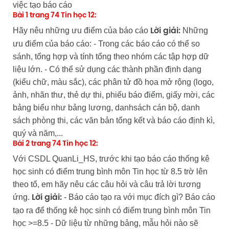
việc tạo báo cáo
Bài 1 trang 74 Tin học 12:
Hãy nêu những ưu điểm của báo cáo
Những
Lời giải:
ưu điểm của báo cáo: - Trong các báo cáo có thể so
sánh, tổng hợp và tính tổng theo nhóm các tập hợp dữ
liệu lớn. - Có thể sử dụng các thành phần định dạng
(kiểu chữ, màu sắc), các phân tử đồ họa mở rộng (logo,
ảnh, nhãn thư, thẻ dự thi, phiếu báo điểm, giấy mời, các
bảng biểu như bảng lương, danhsách cán bộ, danh
sách phòng thi, các văn bản tổng kết và báo cáo định kì,
quý và năm,...
Bài 2 trang 74 Tin học 12:
Với CSDL QuanLi_HS, trước khi tạo báo cáo thống kê
học sinh có điểm trung bình môn Tin học từ 8.5 trờ lên
theo tổ, em hãy nêu các câu hỏi và câu trả lời tương
ứng.
- Báo cáo tạo ra với mục đích gì? Báo cáo
Lời giải:
tạo ra để thống kê học sinh có điểm trung bình môn Tin
học >=8.5 - Dữ liệu từ những bảng, mẫu hỏi nào sẽ