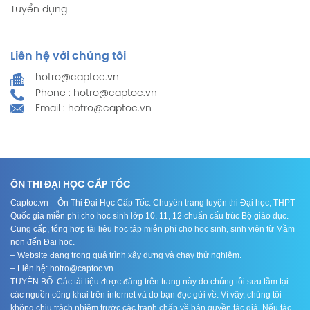
Tuyển dụng
Liên hệ với chúng tôi
hotro@captoc.vn
Phone : hotro@captoc.vn
Email : hotro@captoc.vn
ÔN THI ĐẠI HỌC CẤP TỐC
Captoc.vn – Ôn Thi Đại Học Cấp Tốc: Chuyên trang luyện thi Đại học, THPT
Quốc gia miễn phí cho học sinh lớp 10, 11, 12 chuẩn cấu trúc Bộ giáo dục.
Cung cấp, tổng hợp tài liệu học tập miễn phí cho học sinh, sinh viên từ Mầm
non đến Đại học.
– Website đang trong quá trình xây dựng và chạy thử nghiệm.
– Liên hệ: hotro@captoc.vn.
TUYÊN BỐ: Các tài liệu được đăng trên trang này do chúng tôi sưu tầm tại
các nguồn công khai trên internet và do bạn đọc gửi về. Vì vậy, chúng tôi
không chịu trách nhiệm trước các tranh chấp về bản quyền tác giả. Nếu tác