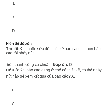
B.
C.
D.
Hiển thị đáp án
Khi muốn sửa đổi thiết kế báo cáo, ta chọn báo
Trả lời:
cáo rồi nháy nút
trên thanh công cụ chuẩn.
D
Đáp án:
Khi báo cáo đang ở chế độ thiết kế, có thể nháy
Câu 8:
nút nào để xem kết quả của báo cáo? A.
B.
C.