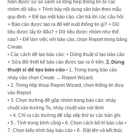
hiện được sự so sánh và tổng hợp thông tin từ các
nhóm dữ liệu; + Trình bày nội dung văn bản theo mẫu
quy định. + Để tạo một báo cáo, cần trả lời các câu hỏi:
+ Báo cáo được tạo ra để kết xuất thông tin gì? + Dữ
liệu được lấy từ đâu? + Dữ liệu được nhóm như thế
nào? • Để làm việc với báo cáo, chọn Report trong bảng
Create.
• Các cách để tạo báo cáo: + Dùng thuật sĩ tạo báo cáo
+ Sửa đổi thiết kế báo cáo được tạo ra ở trên.
2. Dùng
• 1. Trong trang báo cáo
thuật sĩ để tạo báo cáo
nháy vào chọn Create → Report Wizard.
• 2. Trong hộp thoại Report Wizard, chọn thông tin đưa
vào Report
• 3. Chọn trường để gộp nhóm trong báo cáo: nháy
chuột vào trường To, nháy chuột vào nút lệnh
• 4. Chỉ ra các trường để sắp xếp thứ tự các bản ghi
• 5.. Tính trung bình cộng • 6. Chọn cách bố trí báo cáo •
7. Chọn kiểu trình bày báo cáo • 8 . Đặt tên và kết thúc