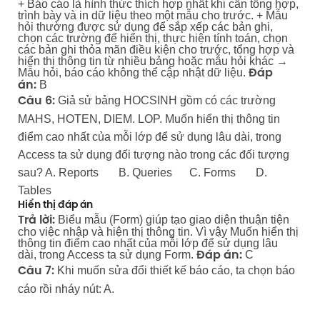
+ Báo cáo là hình thức thích hợp nhất khi cần tổng hợp,
trình bày và in dữ liệu theo một mẫu cho trước. + Mẫu
hỏi thường được sử dụng để sắp xếp các bản ghi,
chọn các trường để hiển thị, thực hiện tính toán, chọn
các bản ghi thỏa mãn điều kiện cho trước, tổng hợp và
hiển thị thông tin từ nhiều bảng hoặc mẫu hỏi khác →
Mẫu hỏi, báo cáo không thể cập nhật dữ liệu.
Đáp
B
án:
Giả sử bảng HOCSINH gồm có các trường
Câu 6:
MAHS, HOTEN, DIEM. LOP. Muốn hiển thị thông tin
điểm cao nhất của mỗi lớp để sử dụng lâu dài, trong
Access ta sử dụng đối tượng nào trong các đối tượng
sau? A. Reports B. Queries C. Forms D.
Tables
Hiển thị đáp án
Biểu mẫu (Form) giúp tạo giao diện thuận tiện
Trả lời:
cho việc nhập và hiện thị thông tin. Vì vậy Muốn hiển thị
thông tin điểm cao nhất của mỗi lớp để sử dụng lâu
dài, trong Access ta sử dụng Form.
C
Đáp án:
Khi muốn sửa đổi thiết kế báo cáo, ta chọn báo
Câu 7:
cáo rồi nháy nút: A.