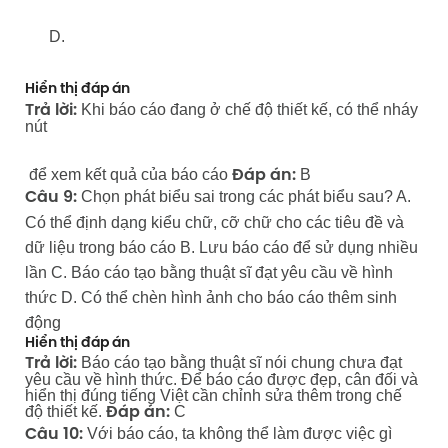
D.
Hiển thị đáp án
Khi báo cáo đang ở chế độ thiết kế, có thể nháy
Trả lời:
nút
để xem kết quả của báo cáo
B
Đáp án:
Chọn phát biểu sai trong các phát biểu sau? A.
Câu 9:
Có thể định dạng kiểu chữ, cỡ chữ cho các tiêu đề và
dữ liệu trong báo cáo B. Lưu báo cáo để sử dụng nhiều
lần C. Báo cáo tạo bằng thuật sĩ đạt yêu cầu về hình
thức D. Có thể chèn hình ảnh cho báo cáo thêm sinh
động
Hiển thị đáp án
Báo cáo tạo bằng thuật sĩ nói chung chưa đạt
Trả lời:
yêu cầu về hình thức. Để báo cáo được đẹp, cân đối và
hiển thị đúng tiếng Việt cần chỉnh sửa thêm trong chế
độ thiết kế.
C
Đáp án:
Với báo cáo, ta không thể làm được việc gì
Câu 10: