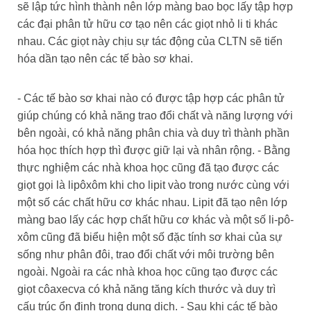
sẽ lập tức hình thành nên lớp màng bao bọc lấy tập hợp
các đại phân tử hữu cơ tạo nên các giọt nhỏ li ti khác
nhau. Các giọt này chịu sự tác động của CLTN sẽ tiến
hóa dần tạo nên các tế bào sơ khai.
- Các tế bào sơ khai nào có được tập hợp các phân tử
giúp chúng có khả năng trao đổi chất và năng lượng với
bên ngoài, có khả năng phân chia và duy trì thành phần
hóa học thích hợp thì được giữ lại và nhân rộng. - Bằng
thực nghiệm các nhà khoa học cũng đã tạo được các
giọt gọi là lipôxôm khi cho lipit vào trong nước cùng với
một số các chất hữu cơ khác nhau. Lipit đã tạo nên lớp
màng bao lấy các hợp chất hữu cơ khác và một số li-pô-
xôm cũng đã biểu hiện một số đặc tính sơ khai của sự
sống như phân đôi, trao đổi chất với môi trường bên
ngoài. Ngoài ra các nhà khoa học cũng tạo được các
giọt côaxecva có khả năng tăng kích thước và duy trì
cấu trúc ổn định trong dung dịch. - Sau khi các tế bào