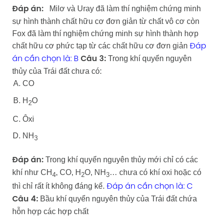
Milơ và Uray đã làm thí nghiệm chứng minh
Đáp án:
sự hình thành chất hữu cơ đơn giản từ chất vô cơ còn
Fox đã làm thí nghiệm chứng minh sự hình thành hợp
chất hữu cơ phức tạp từ các chất hữu cơ đơn giản
Đáp
Trong khí quyển nguyên
án cần chọn là: B
Câu 3:
thủy của Trái đất chưa có:
CO
H
O
2
Ôxi
NH
3
Trong khí quyển nguyên thủy mới chỉ có các
Đáp án:
khí như CH
, CO, H
O, NH
… chưa có khí oxi hoặc có
4
2
3
thì chỉ rất ít không đáng kể.
Đáp án cần chọn là: C
Bầu khí quyển nguyên thủy của Trái đất chứa
Câu 4:
hỗn hợp các hợp chất