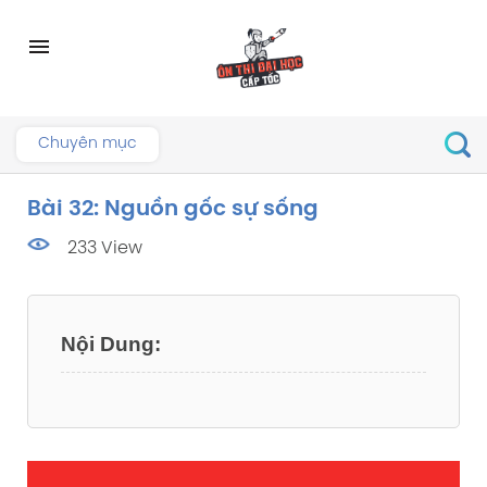
Skip
to
menu
content
Chuyên mục
Bài 32: Nguồn gốc sự sống
233 View