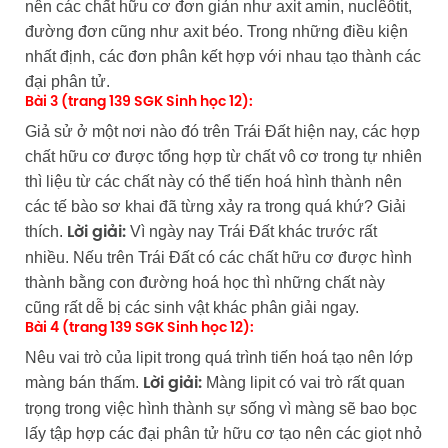
nên các chất hữu cơ đơn giản như axit amin, nuclêôtit,
đường đơn cũng như axit béo. Trong những điều kiện
nhất định, các đơn phân kết hợp với nhau tạo thành các
đại phân tử.
Bài 3 (trang 139 SGK Sinh học 12):
Giả sử ở một nơi nào đó trên Trái Đất hiện nay, các hợp
chất hữu cơ được tổng hợp từ chất vô cơ trong tự nhiên
thì liệu từ các chất này có thể tiến hoá hình thành nên
các tế bào sơ khai đã từng xảy ra trong quá khứ? Giải
thích.
Vì ngày nay Trái Đất khác trước rất
Lời giải:
nhiều. Nếu trên Trái Đất có các chất hữu cơ được hình
thành bằng con đường hoá học thì những chất này
cũng rất dễ bị các sinh vật khác phân giải ngay.
Bài 4 (trang 139 SGK Sinh học 12):
Nêu vai trò của lipit trong quá trình tiến hoá tạo nên lớp
màng bán thấm.
Màng lipit có vai trò rất quan
Lời giải:
trọng trong việc hình thành sự sống vì màng sẽ bao bọc
lấy tập hợp các đại phân tử hữu cơ tạo nên các giọt nhỏ