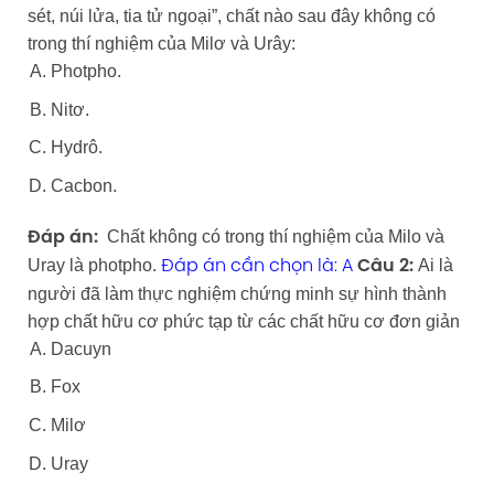
sét, núi lửa, tia tử ngoại”, chất nào sau đây không có
trong thí nghiệm của Milơ và Urây:
Photpho.
Nitơ.
Hydrô.
Cacbon.
Chất không có trong thí nghiệm của Milo và
Đáp án:
Uray là photpho.
Ai là
Đáp án cần chọn là: A
Câu 2:
người đã làm thực nghiệm chứng minh sự hình thành
hợp chất hữu cơ phức tạp từ các chất hữu cơ đơn giản
Dacuyn
Fox
Milơ
Uray