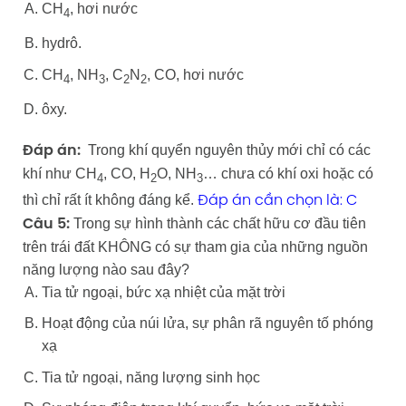
CH
, hơi nước
4
hydrô.
CH
, NH
, C
N
, CO, hơi nước
4
3
2
2
ôxy.
Trong khí quyển nguyên thủy mới chỉ có các
Đáp án:
khí như CH
, CO, H
O, NH
… chưa có khí oxi hoặc có
4
2
3
thì chỉ rất ít không đáng kể.
Đáp án cần chọn là: C
Trong sự hình thành các chất hữu cơ đầu tiên
Câu 5:
trên trái đất KHÔNG có sự tham gia của những nguồn
năng lượng nào sau đây?
Tia tử ngoại, bức xạ nhiệt của mặt trời
Hoạt động của núi lửa, sự phân rã nguyên tố phóng
xạ
Tia tử ngoại, năng lượng sinh học