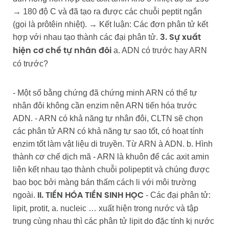
→ 180 độ C và đã tạo ra được các chuỗi peptit ngắn
(gọi là prôtêin nhiệt). → Kết luận: Các đơn phân tử kết
hợp với nhau tạo thành các đại phân tử.
3. Sự xuất
a. ADN có trước hay ARN
hiện cơ chế tự nhân đôi
có trước?
- Một số bằng chứng đã chứng minh ARN có thể tự
nhân đôi không cần enzim nên ARN tiến hóa trước
ADN. - ARN có khả năng tự nhân đôi, CLTN sẽ chọn
các phân tử ARN có khả năng tự sao tốt, có hoạt tính
enzim tốt làm vật liệu di truyền. Từ ARN à ADN. b. Hình
thành cơ chế dịch mã - ARN là khuôn để các axit amin
liên kết nhau tạo thành chuỗi polipeptit và chúng được
bao bọc bởi màng bán thấm cách li với môi trường
ngoài.
- Các đại phân tử:
II. TIẾN HÓA TIỀN SINH HỌC
lipit, protit, a. nucleic … xuất hiện trong nước và tập
trung cùng nhau thì các phân tử lipit do đặc tính kị nước