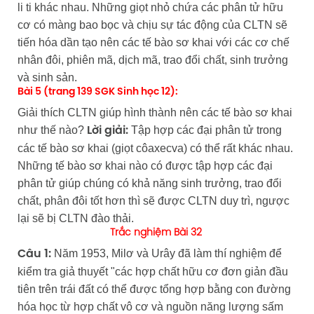
li ti khác nhau. Những giọt nhỏ chứa các phân tử hữu
cơ có màng bao bọc và chịu sự tác động của CLTN sẽ
tiến hóa dần tạo nên các tế bào sơ khai với các cơ chế
nhân đôi, phiên mã, dịch mã, trao đổi chất, sinh trưởng
và sinh sản.
Bài 5 (trang 139 SGK Sinh học 12):
Giải thích CLTN giúp hình thành nên các tế bào sơ khai
như thế nào?
Tập hợp các đại phân tử trong
Lời giải:
các tế bào sơ khai (giọt côaxecva) có thể rất khác nhau.
Những tế bào sơ khai nào có được tập hợp các đại
phân tử giúp chúng có khả năng sinh trưởng, trao đổi
chất, phân đôi tốt hơn thì sẽ được CLTN duy trì, ngược
lại sẽ bị CLTN đào thải.
Trắc nghiệm Bài 32
Năm 1953, Milơ và Urây đã làm thí nghiệm để
Câu 1:
kiểm tra giả thuyết "các hợp chất hữu cơ đơn giản đầu
tiên trên trái đất có thể được tổng hợp bằng con đường
hóa học từ hợp chất vô cơ và nguồn năng lượng sấm