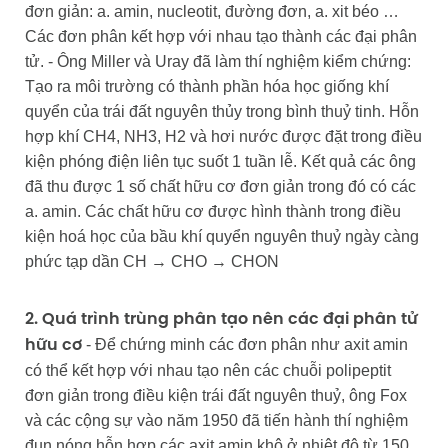
đơn giản: a. amin, nucleotit, đường đơn, a. xit béo …
Các đơn phân kết hợp với nhau tạo thành các đại phân
tử. - Ông Miller và Uray đã làm thí nghiệm kiểm chứng:
Tạo ra môi trường có thành phần hóa học giống khí
quyển của trái đất nguyên thủy trong bình thuỷ tinh. Hỗn
hợp khí CH4, NH3, H2 và hơi nước được đặt trong điều
kiện phóng điện liên tục suốt 1 tuần lễ. Kết quả các ông
đã thu được 1 số chất hữu cơ đơn giản trong đó có các
a. amin. Các chất hữu cơ được hình thành trong điều
kiện hoá học của bầu khí quyển nguyên thuỷ ngày càng
phức tạp dần CH → CHO → CHON
2. Quá trình trùng phân tạo nên các đại phân tử
- Để chứng minh các đơn phân như axit amin
hữu cơ
có thể kết hợp với nhau tạo nên các chuỗi polipeptit
đơn giản trong điều kiện trái đất nguyên thuỷ, ông Fox
và các cộng sự vào năm 1950 đã tiến hành thí nghiệm
đun nóng hỗn hợp các axit amin khô ở nhiệt độ từ 150