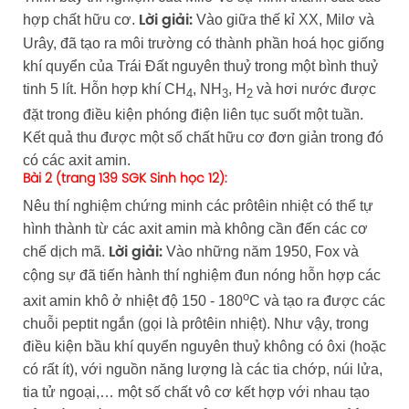
hợp chất hữu cơ.
Vào giữa thế kỉ XX, Milơ và
Lời giải:
Urây, đã tạo ra môi trường có thành phần hoá học giống
khí quyển của Trái Đất nguyên thuỷ trong một bình thuỷ
tinh 5 lít. Hỗn hợp khí CH
, NH
, H
và hơi nước được
4
3
2
đặt trong điều kiện phóng điện liên tục suốt một tuần.
Kết quả thu được một số chất hữu cơ đơn giản trong đó
có các axit amin.
Bài 2 (trang 139 SGK Sinh học 12):
Nêu thí nghiệm chứng minh các prôtêin nhiệt có thể tự
hình thành từ các axit amin mà không cần đến các cơ
chế dịch mã.
Vào những năm 1950, Fox và
Lời giải:
cộng sự đã tiến hành thí nghiệm đun nóng hỗn hợp các
o
axit amin khô ở nhiệt độ 150 - 180
C và tạo ra được các
chuỗi peptit ngắn (gọi là prôtêin nhiệt). Như vậy, trong
điều kiện bầu khí quyển nguyên thuỷ không có ôxi (hoặc
có rất ít), với nguồn năng lượng là các tia chớp, núi lửa,
tia tử ngoại,… một số chất vô cơ kết hợp với nhau tạo