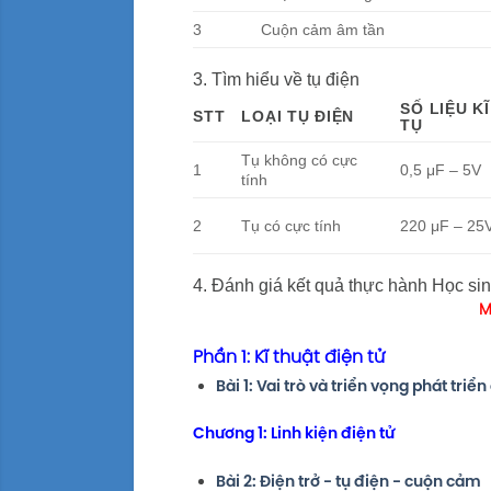
3
Cuộn cảm âm tần
3. Tìm hiểu về tụ điện
SỐ LIỆU K
STT
LOẠI TỤ ĐIỆN
TỤ
Tụ không có cực
1
0,5 μF – 5V
tính
2
Tụ có cực tính
220 μF – 25
4. Đánh giá kết quả thực hành Học si
M
Phần 1: Kĩ thuật điện tử
Bài 1: Vai trò và triển vọng phát tri
Chương 1: Linh kiện điện tử
Bài 2: Điện trở - tụ điện - cuộn cảm