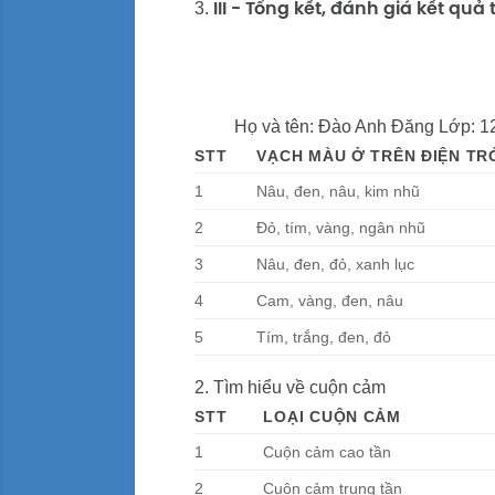
3.
III - Tổng kết, đánh giá kết qu
Họ và tên: Đào Anh Đăng Lớp: 12A2 1
STT
VẠCH MÀU Ở TRÊN ĐIỆN TR
1
Nâu, đen, nâu, kim nhũ
2
Đỏ, tím, vàng, ngân nhũ
3
Nâu, đen, đỏ, xanh lục
4
Cam, vàng, đen, nâu
5
Tím, trắng, đen, đỏ
2. Tìm hiểu về cuộn cảm
STT
LOẠI CUỘN CẢM
1
Cuộn cảm cao tần
2
Cuộn cảm trung tần