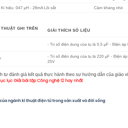
Kí hiệu: 047 μH - 28mA Lõi sắt
Cảm kháng nhỏ
Ĩ THUẬT GHI TRÊN
GIẢI THÍCH SỐ LIỆU
- Trị số điện dung của tụ là 0,5 μF - Điện áp
- Trị số điện dung của tụ là 220 μF - Điện áp
V
25V
nh tự đánh giá kết quả thực hành theo sự hướng dẫn của giáo v
ục lục Giải bài tập Công nghệ 12 hay nhất
ển của ngành kĩ thuật điện tử trong sản xuất và đời sống