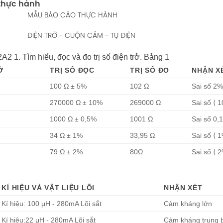
ả thực hành
MẪU BÁO CÁO THỰC HÀNH
ĐIỆN TRỞ - CUỘN CẢM - TỤ ĐIỆN
. Tìm hiểu, đọc và đo trị số điện trở. Bảng 1
Ở
TRỊ SỐ ĐỌC
TRỊ SỐ ĐO
NHẬN X
100 Ω ± 5%
102 Ω
Sai số 2%
270000 Ω ± 10%
269000 Ω
Sai số ⟨ 
1000 Ω ± 0,5%
1001 Ω
Sai số 0,
34 Ω ± 1%
33,95 Ω
Sai số ⟨ 
79 Ω ± 2%
80Ω
Sai số ⟨ 
KÍ HIỆU VÀ VẬT LIỆU LÕI
NHẬN XÉT
Kí hiệu: 100 μH - 280mA Lõi sắt
Cảm kháng lớn
Kí hiệu:22 μH - 280mA Lõi sắt
Cảm kháng trung 