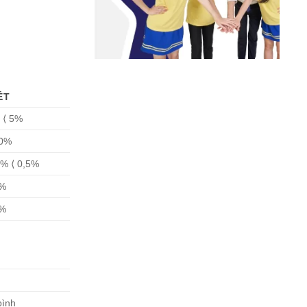
ÉT
 ⟨ 5%
10%
1% ⟨ 0,5%
1%
2%
bình