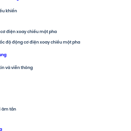
iều khiển
g cơ điện xoay chiều một pha
 tốc độ động cơ điện xoay chiều một pha
dụng
tin và viễn thông
i âm tần
a