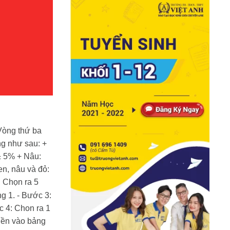
 Vòng thứ ba
ng như sau: +
± 5% + Nâu:
en, nâu và đỏ:
: Chọn ra 5
ng 1. - Bước 3:
c 4: Chon ra 1
điền vào bảng