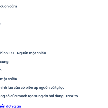
 - cuộn cảm
c
Chỉnh lưu - Nguồn một chiều
 xung
n
 một chiều
hỉnh lưu cầu có biến áp nguồn và tụ lọc
hông số của mạch tạo xung đa hài dùng Tranzito
iển đơn giản