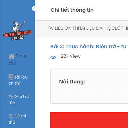
Skip
Chi tiết thông tin
to
content
TÀI LIỆU ÔN THI
TÀI LIỆU ĐẠI HỌC
LỚP 11
Bài 3: Thực hành: Điện trở - t
Trang
227 View
chủ
Tài liệu
ôn thi
Giải bài
tập
Đề thi
thử