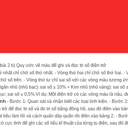
 bài 2 b) Quy ước về màu để ghi và đọc trị số điện trở
 nhất chỉ chữ số thứ nhất. - Vòng thứ hai chỉ chữ số thứ hai. -
 chữ số trên. - Vòng thứ tư chỉ sai số với các vòng màu tương ứ
gân nhũ (nhũ bạc): sai số ± 10% + Kim nhũ (nhũ vàng): sai số 
ục: sai số ± 0,5% Ví dụ: Một điện trở có các vòng màu là nâu, đ
- Bước 1: Quan sát và nhận biết các loại linh kiện. - Bước 2
ành
 trở để đọc trị số và đo trị số bằng đồng hồ, sau đó điền vào bả
 liệu làm lõi và cách quấn dây quấn rồi điền vào bảng 2. - Bướ
có cực tính để ghi các số liệu kĩ thuật của từng tụ điện, sau đó 