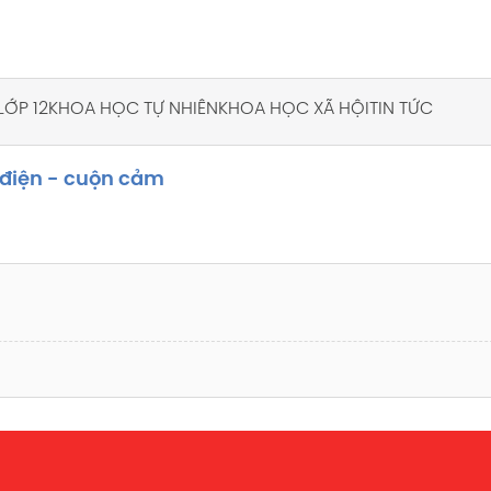
LỚP 12
KHOA HỌC TỰ NHIÊN
KHOA HỌC XÃ HỘI
TIN TỨC
ụ điện - cuộn cảm