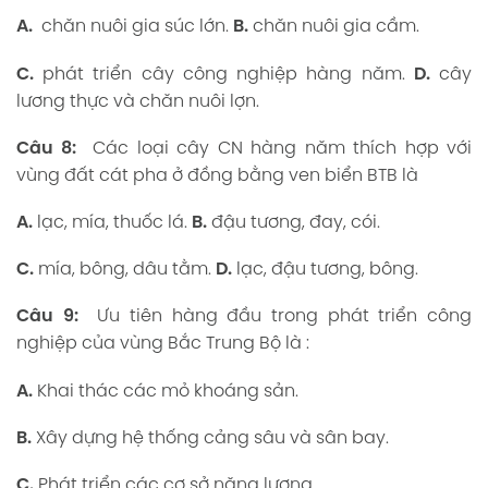
A.
chăn nuôi gia súc lớn.
B.
chăn nuôi gia cầm.
C.
phát triển cây công nghiệp hàng năm.
D.
cây
lương thực và chăn nuôi lợn.
Câu 8:
Các loại cây CN hàng năm thích hợp với
vùng đất cát pha ở đồng bằng ven biển BTB là
A.
lạc, mía, thuốc lá.
B.
đậu tương, đay, cói.
C.
mía, bông, dâu tằm.
D.
lạc, đậu tương, bông.
Câu 9:
Ưu tiên hàng đầu trong phát triển công
nghiệp của vùng Bắc Trung Bộ là :
A.
Khai thác các mỏ khoáng sản.
B.
Xây dựng hệ thống cảng sâu và sân bay.
C.
Phát triển các cơ sở năng lượng.