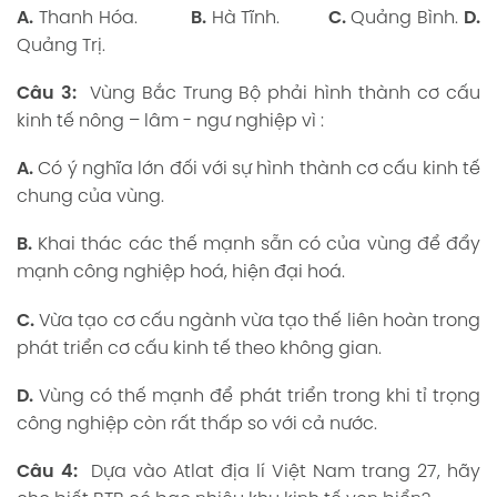
A.
Thanh Hóa.
B.
Hà Tĩnh.
C.
Quảng Bình.
D.
Quảng Trị.
Câu 3:
Vùng Bắc Trung Bộ phải hình thành cơ cấu
kinh tế nông – lâm - ngư nghiệp vì :
A.
Có ý nghĩa lớn đối với sự hình thành cơ cấu kinh tế
chung của vùng.
B.
Khai thác các thế mạnh sẵn có của vùng để đẩy
mạnh công nghiệp hoá, hiện đại hoá.
C.
Vừa tạo cơ cấu ngành vừa tạo thế liên hoàn trong
phát triển cơ cấu kinh tế theo không gian.
D.
Vùng có thế mạnh để phát triển trong khi tỉ trọng
công nghiệp còn rất thấp so với cả nước.
Câu 4:
Dựa vào Atlat địa lí Việt Nam trang 27, hãy