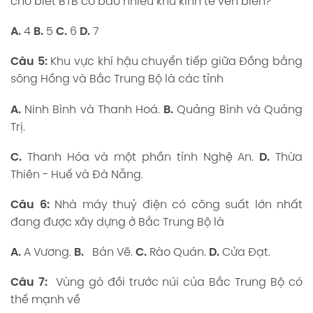
cho biết BTB có bao nhiêu khu kinh tế ven biển?
A.
4
B.
5
C.
6
D.
7
Câu 5:
Khu vực khí hậu chuyển tiếp giữa Đồng bằng
sông Hồng và Bắc Trung Bộ là các tỉnh
A.
Ninh Bình và Thanh Hoá.
B.
Quảng Bình và Quảng
Trị.
C.
Thanh Hóa và một phần tỉnh Nghệ An.
D.
Thừa
Thiên - Huế và Đà Nẵng.
Câu 6:
Nhà máy thuỷ điện có công suất lớn nhất
đang được xây dựng ở Bắc Trung Bộ là
A.
A Vương.
B.
Bản Vẽ.
C.
Rào Quán.
D.
Cửa Đạt.
Câu 7:
Vùng gò đồi trước núi của Bắc Trung Bộ có
thế mạnh về