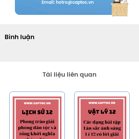
Email: hotro@captoc.vn
Bình luận
Tài liệu liên quan