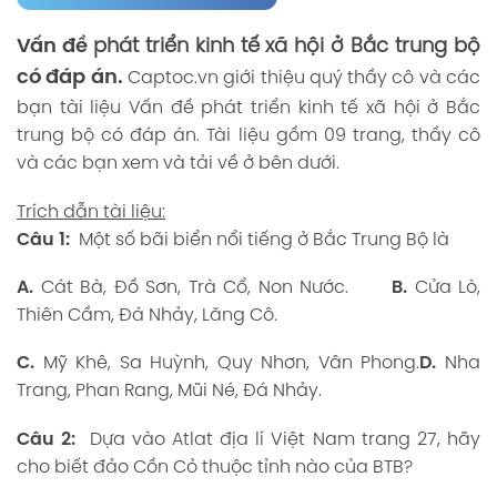
Vấn đề
phát triển kinh tế xã hội ở Bắc trung bộ
có đáp án.
Captoc.vn
giới thiệu quý thầy cô và các
bạn tài liệu Vấn đề phát triển kinh tế xã hội ở Bắc
trung bộ có đáp án. Tài liệu gồm 09 trang, thầy cô
và các bạn xem và tải về ở bên dưới.
Trích dẫn tài liệu:
Câu 1:
Một số bãi biển nổi tiếng ở Bắc Trung Bộ là
A.
Cát Bà, Đồ Sơn, Trà Cổ, Non Nước.
B.
Cửa Lò,
Thiên Cầm, Đá Nhảy, Lăng Cô.
C.
Mỹ Khê, Sa Huỳnh, Quy Nhơn, Vân Phong.
D.
Nha
Trang, Phan Rang, Mũi Né, Đá Nhảy.
Câu 2:
Dựa vào Atlat địa lí Việt Nam trang 27, hãy
cho biết đảo Cồn Cỏ thuộc tỉnh nào của BTB?