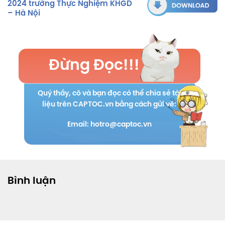
2024 trường Thực Nghiệm KHGD
– Hà Nội
Đừng Đọc!!!
Quý thầy, cô và bạn đọc có thể chia sẻ tài
liệu trên CAPTOC.vn bằng cách gửi về:
Email: hotro@captoc.vn
Bình luận