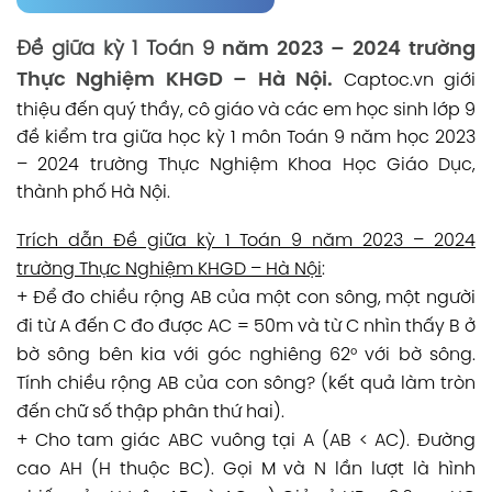
Đề giữa kỳ 1 Toán 9
năm 2023 – 2024 trường
Thực Nghiệm KHGD – Hà Nội.
Captoc.vn
giới
thiệu đến quý thầy, cô giáo và các em học sinh lớp 9
đề kiểm tra giữa học kỳ 1 môn Toán 9 năm học 2023
– 2024 trường Thực Nghiệm Khoa Học Giáo Dục,
thành phố Hà Nội.
Trích dẫn Đề giữa kỳ 1 Toán 9 năm 2023 – 2024
trường Thực Nghiệm KHGD – Hà Nội
:
+ Để đo chiều rộng AB của một con sông, một người
đi từ A đến C đo được AC = 50m và từ C nhìn thấy B ở
bờ sông bên kia với góc nghiêng 62° với bờ sông.
Tính chiều rộng AB của con sông? (kết quả làm tròn
đến chữ số thập phân thứ hai).
+ Cho tam giác ABC vuông tại A (AB < AC). Đường
cao AH (H thuộc BC). Gọi M và N lần lượt là hình