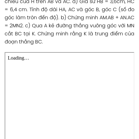
chiếu của H trên AB và AC. a) Giả sử HB = 3,6cm, HC
= 6,4 cm. Tính độ dài HA, AC và góc B, góc C (số đo
góc làm tròn đến độ). b) Chứng minh AM.AB + AN.AC
= 2MN2. c) Qua A kẻ đường thẳng vuông góc với MN
cắt BC tại K. Chứng minh rằng K là trung điểm của
đoạn thẳng BC.