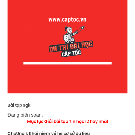
Bài tập sgk
Đang biên soạn.
Mục lục Giải bài tập Tin học 12 hay nhất
Chương 1: Khái niệm về hệ cơ sở dữ liệu