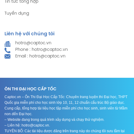
Tin tức tổng hợp
Tuyển dụng
Liên hệ với chúng tôi
hotro@captoc.vn
Phone : hotro@captoc.vn
Email : hotro@captoc.vn
ÔN THI ĐẠI HỌC CẤP TỐC
Captoc.vn – Ôn Thi Đại Học Cấp Tốc: Chuyên trang luyện thi Đại học, THPT
Quốc gia miễn phí cho học sinh lớp 10, 11, 12 chuẩn cấu trúc Bộ giáo dục.
Cung cấp, tổng hợp tài liệu học tập miễn phí cho học sinh, sinh viên từ Mầm
non đến Đại học.
– Website đang trong quá trình xây dựng và chạy thử nghiệm.
– Liên hệ: hotro@captoc.vn.
TUYÊN BỐ: Các tài liệu được đăng trên trang này do chúng tôi sưu tầm tại