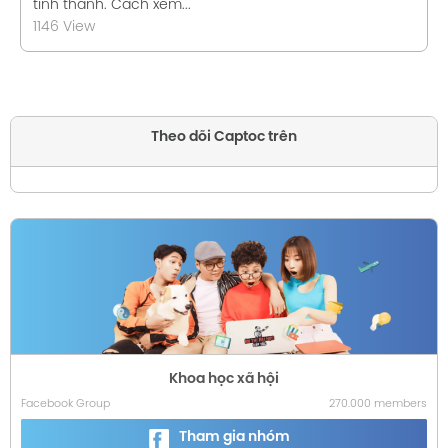
tỉnh thành. Cách xem...
1146 View
Theo dõi Captoc trên
Khoa học xã hội
Facebook Group
270.000 members
Tham gia nhóm