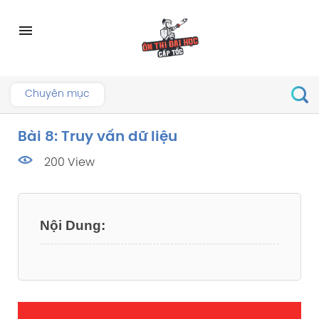
Skip
to
menu
content
Chuyên mục
Bài 8: Truy vấn dữ liệu
200 View