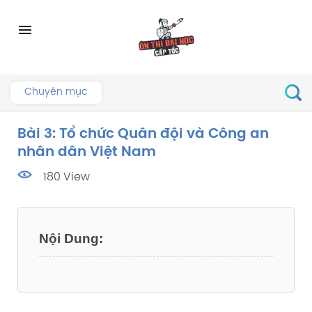
Skip
to
menu
content
Chuyên mục
Bài 3: Tổ chức Quân đội và Công an
nhân dân Việt Nam
180 View