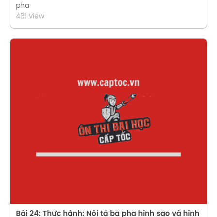
pha
461 View
Xem chi tiết
Bài 24: Thực hành: Nối tả ba pha hình sao và hình