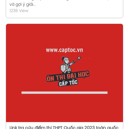
và gợi ý giải...
1238 View
Xem chi tiết
Link tra cứu điểm thi THPT Quốc gia 2023 toàn quốc