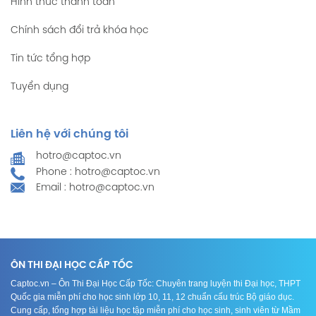
Hình thức thanh toán
Chính sách đổi trả khóa học
Tin tức tổng hợp
Tuyển dụng
Liên hệ với chúng tôi
hotro@captoc.vn
Phone : hotro@captoc.vn
Email : hotro@captoc.vn
ÔN THI ĐẠI HỌC CẤP TỐC
Captoc.vn – Ôn Thi Đại Học Cấp Tốc: Chuyên trang luyện thi Đại học, THPT
Quốc gia miễn phí cho học sinh lớp 10, 11, 12 chuẩn cấu trúc Bộ giáo dục.
Cung cấp, tổng hợp tài liệu học tập miễn phí cho học sinh, sinh viên từ Mầm