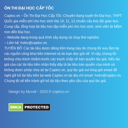
ÔN THI ĐẠI HỌC CẤP TỐC
Captoc.vn – Ôn Thi Đại Học Cấp Tốc: Chuyên trang luyện thi Đại học, THPT
Quốc gia miễn phí cho học sinh lớp 10, 11, 12 chuẩn cấu trúc Bộ giáo dục.
Cung cấp, tổng hợp tài liệu học tập miễn phí cho học sinh, sinh viên từ Mầm
non đến Đại học.
– Website đang trong quá trình xây dựng và chạy thử nghiệm.
– Liên hệ: hotro@captoc.vn.
TUYÊN BỐ: Các tài liệu được đăng trên trang này do chúng tôi sưu tầm tại
các nguồn công khai trên internet và do bạn đọc gửi về. Vì vậy, chúng tôi
không chịu trách nhiệm trước các tranh chấp về bản quyền tác giả. Nếu tác
giả của các tài liệu trên nhận thấy đây là tài liệu bản quyền của mình và
không được phép chia sẻ tại Captoc.vn, quý tác giả vui lòng gửi email đề
nghị gỡ bỏ tài liệu trên tại web Captoc.vn tại địa chỉ email: hotro@captoc.vn.
Chúng tôi sẽ tiến hành gỡ bỏ tài liệu theo yêu cầu của quý tác giả.
Design by Mynet - 2023 © captoc.vn