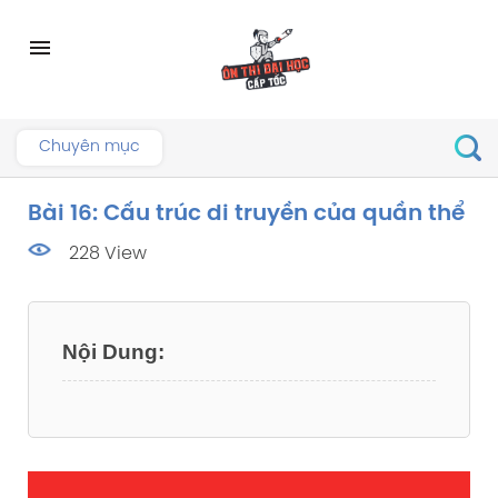
Skip
to
menu
content
Chuyên mục
Bài 16: Cấu trúc di truyền của quần thể
228 View