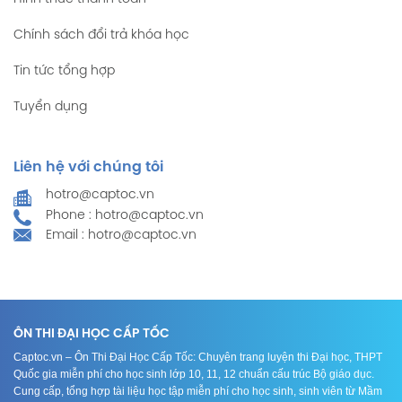
Chính sách đổi trả khóa học
Tin tức tổng hợp
Tuyển dụng
Liên hệ với chúng tôi
hotro@captoc.vn
Phone : hotro@captoc.vn
Email : hotro@captoc.vn
ÔN THI ĐẠI HỌC CẤP TỐC
Captoc.vn – Ôn Thi Đại Học Cấp Tốc: Chuyên trang luyện thi Đại học, THPT
Quốc gia miễn phí cho học sinh lớp 10, 11, 12 chuẩn cấu trúc Bộ giáo dục.
Cung cấp, tổng hợp tài liệu học tập miễn phí cho học sinh, sinh viên từ Mầm