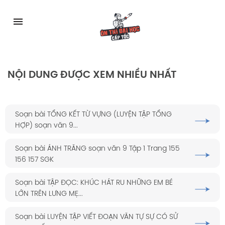
Skip
to
menu
content
NỘI DUNG ĐƯỢC XEM NHIỀU NHẤT
Soạn bài TỔNG KẾT TỪ VỰNG (LUYỆN TẬP TỔNG
HỢP) soạn văn 9...
Soạn bài ÁNH TRĂNG soạn văn 9 Tập 1 Trang 155
156 157 SGK
Soạn bài TẬP ĐỌC: KHÚC HÁT RU NHỮNG EM BÉ
LỚN TRÊN LƯNG MẸ...
Soạn bài LUYỆN TẬP VIẾT ĐOẠN VĂN TỰ SỰ CÓ SỬ