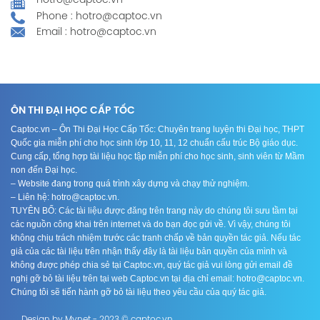
hotro@captoc.vn
Phone : hotro@captoc.vn
Email : hotro@captoc.vn
ÔN THI ĐẠI HỌC CẤP TỐC
Captoc.vn – Ôn Thi Đại Học Cấp Tốc: Chuyên trang luyện thi Đại học, THPT
Quốc gia miễn phí cho học sinh lớp 10, 11, 12 chuẩn cấu trúc Bộ giáo dục.
Cung cấp, tổng hợp tài liệu học tập miễn phí cho học sinh, sinh viên từ Mầm
non đến Đại học.
– Website đang trong quá trình xây dựng và chạy thử nghiệm.
– Liên hệ: hotro@captoc.vn.
TUYÊN BỐ: Các tài liệu được đăng trên trang này do chúng tôi sưu tầm tại
các nguồn công khai trên internet và do bạn đọc gửi về. Vì vậy, chúng tôi
không chịu trách nhiệm trước các tranh chấp về bản quyền tác giả. Nếu tác
giả của các tài liệu trên nhận thấy đây là tài liệu bản quyền của mình và
không được phép chia sẻ tại Captoc.vn, quý tác giả vui lòng gửi email đề
nghị gỡ bỏ tài liệu trên tại web Captoc.vn tại địa chỉ email: hotro@captoc.vn.
Chúng tôi sẽ tiến hành gỡ bỏ tài liệu theo yêu cầu của quý tác giả.
Design by Mynet - 2023 © captoc.vn