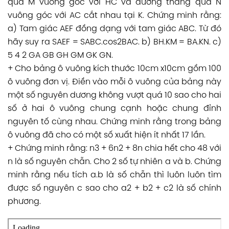
qua M vuông góc với HC và đường thẳng qua N
vuông góc với AC cắt nhau tại K. Chứng minh rằng:
a) Tam giác AEF đồng dạng với tam giác ABC. Từ đó
hãy suy ra SAEF = SABC.cos2BAC. b) BH.KM = BA.KN. c)
5 4 2 GA GB GH GM GK GN.
+ Cho bảng ô vuông kích thước 10cm x10cm gồm 100
ô vuông đơn vị. Điền vào mỗi ô vuông của bảng này
một số nguyên dương không vượt quá 10 sao cho hai
số ở hai ô vuông chung cạnh hoặc chung đỉnh
nguyên tố cùng nhau. Chứng minh rằng trong bảng
ô vuông đã cho có một số xuất hiện ít nhất 17 lần.
+ Chứng minh rằng: n3 + 6n2 + 8n chia hết cho 48 với
n là số nguyên chẵn. Cho 2 số tự nhiên a và b. Chứng
minh rằng nếu tích a.b là số chẵn thì luôn luôn tìm
được số nguyên c sao cho a2 + b2 + c2 là số chính
phương.