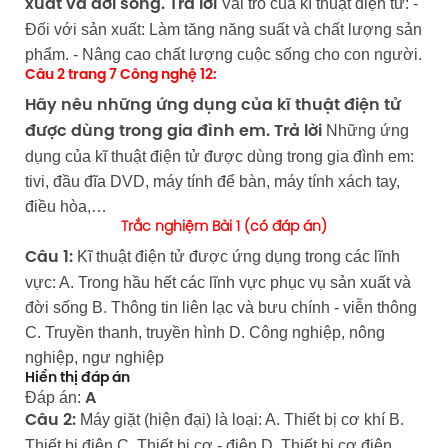
Vai trò của kĩ thuật điện tử: -
xuất và đời sống.
Trả lời
Đối với sản xuất: Làm tăng năng suất và chất lượng sản
phẩm. - Nâng cao chất lượng cuộc sống cho con người.
Câu 2 trang 7 Công nghệ 12:
Hãy nêu những ứng dụng của kĩ thuật điện tử
Những ứng
được dùng trong gia đình em.
Trả lời
dụng của kĩ thuật điện tử được dùng trong gia đình em:
tivi, đầu đĩa DVD, máy tính để bàn, máy tính xách tay,
điều hòa,…
Trắc nghiệm Bài 1 (có đáp án)
Kĩ thuật điện tử được ứng dụng trong các lĩnh
Câu 1:
vực: A. Trong hầu hết các lĩnh vực phục vụ sản xuất và
đời sống B. Thông tin liên lạc và bưu chính - viễn thông
C. Truyền thanh, truyền hình D. Công nghiệp, nông
nghiệp, ngư nghiệp
Hiển thị đáp án
Đáp án:
A
Máy giặt (hiện đại) là loại: A. Thiết bị cơ khí B.
Câu 2:
Thiết bị điện C. Thiết bị cơ - điện D. Thiết bị cơ điện