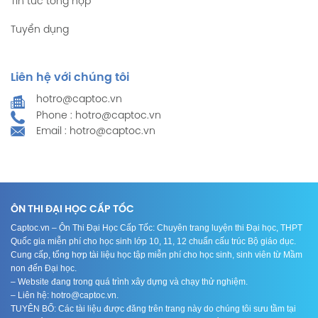
Tin tức tổng hợp
Tuyển dụng
Liên hệ với chúng tôi
hotro@captoc.vn
Phone : hotro@captoc.vn
Email : hotro@captoc.vn
ÔN THI ĐẠI HỌC CẤP TỐC
Captoc.vn – Ôn Thi Đại Học Cấp Tốc: Chuyên trang luyện thi Đại học, THPT
Quốc gia miễn phí cho học sinh lớp 10, 11, 12 chuẩn cấu trúc Bộ giáo dục.
Cung cấp, tổng hợp tài liệu học tập miễn phí cho học sinh, sinh viên từ Mầm
non đến Đại học.
– Website đang trong quá trình xây dựng và chạy thử nghiệm.
– Liên hệ: hotro@captoc.vn.
TUYÊN BỐ: Các tài liệu được đăng trên trang này do chúng tôi sưu tầm tại