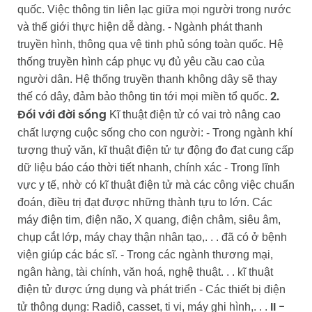
quốc. Việc thông tin liên lạc giữa mọi người trong nước
và thế giới thực hiện dễ dàng. - Ngành phát thanh
truyền hình, thông qua vệ tinh phủ sóng toàn quốc. Hệ
thống truyền hình cáp phục vụ đủ yêu cầu cao của
người dân. Hệ thống truyền thanh không dây sẽ thay
thế có dây, đảm bảo thông tin tới mọi miền tổ quốc.
2.
Kĩ thuật điện tử có vai trò nâng cao
Đối với đời sống
chất lượng cuộc sống cho con người: - Trong ngành khí
tượng thuỷ văn, kĩ thuật điện tử tự động đo đạt cung cấp
dữ liệu báo cáo thời tiết nhanh, chính xác - Trong lĩnh
vực y tế, nhờ có kĩ thuật điện tử mà các công việc chuẩn
đoán, điều trị đạt được những thành tựu to lớn. Các
máy điện tim, điện não, X quang, điện châm, siêu âm,
chụp cắt lớp, máy chạy thận nhân tạo,. . . đã có ở bệnh
viện giúp các bác sĩ. - Trong các ngành thương mại,
ngân hàng, tài chính, văn hoá, nghệ thuật. . . kĩ thuật
điện tử được ứng dụng và phát triển - Các thiết bị điện
tử thông dụng: Radiô, casset, ti vi, máy ghi hình,. . .
II -