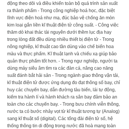
động theo dõi và điều khiển toàn bộ quá trình sản xuất
ra thành phẩm - Trong công nghiệp hoá học, đặc biệt
lĩnh vực điện hoá như mạ, đúc bảo vệ chống ăn mòn
kim loại gắn liền kĩ thuật điện tử công suất. - Công việc
thăm dò khai thác tài nguyên dưới thềm lục địa hay
trong lòng đất đều dùng nhiều thiết bị điện tử - Trong
nông nghiệp, kĩ thuật cao tần dùng vào chế biến hoa
màu và thực phẩm. Kĩ thuật lạnh và chiếu xạ giúp bảo
quản thực phẩm tốt hơn. - Trong ngư nghiệp, người ta
dùng máy siêu âm tìm ra các đàn cá, nâng cao năng
suất đánh bắt hải sản - Trong ngành giao thông vận tải,
kĩ thuật điện tử được ứng dụng đo đạt thông số bay, chỉ
huy các chuyến bay, dẫn đường tàu biển, lái tự động,
kiểm tra hành lí và hành khách ra sân bay đảm bảo an
toàn cho các chuyến bay. - Trong bưu chính viễn thông,
nước ta có bước nhảy vọt từ kĩ thuật tương tự (Analog)
sang kĩ thuật số (digital). Các tổng đài điện tử số, hệ
thống thông tin di động trong nước đã hoà mạng toàn