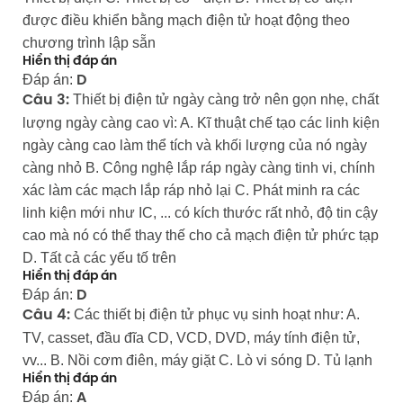
được điều khiển bằng mạch điện tử hoạt động theo
chương trình lập sẵn
Hiển thị đáp án
Đáp án:
D
Thiết bị điện tử ngày càng trở nên gọn nhẹ, chất
Câu 3:
lượng ngày càng cao vì: A. Kĩ thuật chế tạo các linh kiện
ngày càng cao làm thể tích và khối lượng của nó ngày
càng nhỏ B. Công nghệ lắp ráp ngày càng tinh vi, chính
xác làm các mạch lắp ráp nhỏ lại C. Phát minh ra các
linh kiện mới như IC, ... có kích thước rất nhỏ, độ tin cậy
cao mà nó có thể thay thế cho cả mạch điện tử phức tạp
D. Tất cả các yếu tố trên
Hiển thị đáp án
Đáp án:
D
Các thiết bị điện tử phục vụ sinh hoạt như: A.
Câu 4:
TV, casset, đầu đĩa CD, VCD, DVD, máy tính điện tử,
vv... B. Nồi cơm điên, máy giặt C. Lò vi sóng D. Tủ lạnh
Hiển thị đáp án
Đáp án:
A