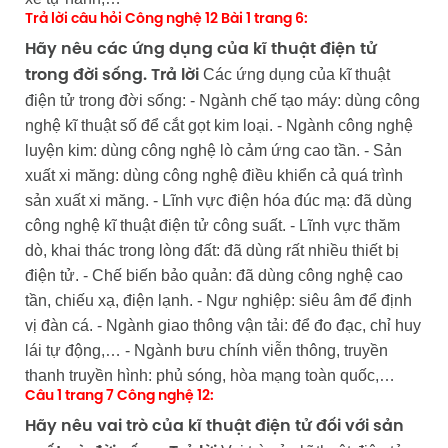
Trả lời câu hỏi Công nghệ 12 Bài 1 trang 6:
Hãy nêu các ứng dụng của kĩ thuật điện tử
Các ứng dụng của kĩ thuật
trong đời sống.
Trả lời
điện tử trong đời sống: - Ngành chế tạo máy: dùng công
nghệ kĩ thuật số để cắt gọt kim loại. - Ngành công nghệ
luyện kim: dùng công nghệ lò cảm ứng cao tần. - Sản
xuất xi măng: dùng công nghệ điều khiển cả quá trình
sản xuất xi măng. - Lĩnh vực điện hóa đúc mạ: đã dùng
công nghệ kĩ thuật điện tử công suất. - Lĩnh vực thăm
dò, khai thác trong lòng đất: đã dùng rất nhiều thiết bị
điện tử. - Chế biến bảo quản: đã dùng công nghệ cao
tần, chiếu xạ, điện lạnh. - Ngư nghiệp: siêu âm để định
vị đàn cá. - Ngành giao thông vận tải: để đo đạc, chỉ huy
lái tự động,… - Ngành bưu chính viễn thông, truyền
thanh truyền hình: phủ sóng, hòa mạng toàn quốc,…
Câu 1 trang 7 Công nghệ 12:
Hãy nêu vai trò của kĩ thuật điện tử đối với sản