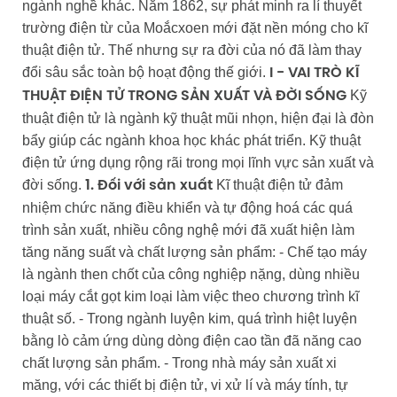
ngành nghề khác. Năm 1862, sự phát minh ra lí thuyết
trường điện từ của Moắcxoen mới đặt nền móng cho kĩ
thuật điện tử. Thế nhưng sự ra đời của nó đã làm thay
đổi sâu sắc toàn bộ hoạt động thế giới.
I - VAI TRÒ KĨ
Kỹ
THUẬT ĐIỆN TỬ TRONG SẢN XUẤT VÀ ĐỜI SỐNG
thuật điện tử là ngành kỹ thuật mũi nhọn, hiện đại là đòn
bẩy giúp các ngành khoa học khác phát triển. Kỹ thuật
điện tử ứng dụng rộng rãi trong mọi lĩnh vực sản xuất và
đời sống.
Kĩ thuật điện tử đảm
1. Đối với sản xuất
nhiệm chức năng điều khiển và tự động hoá các quá
trình sản xuất, nhiều công nghệ mới đã xuất hiện làm
tăng năng suất và chất lượng sản phẩm: - Chế tạo máy
là ngành then chốt của công nghiệp nặng, dùng nhiều
loại máy cắt gọt kim loại làm việc theo chương trình kĩ
thuật số. - Trong ngành luyện kim, quá trình hiệt luyện
bằng lò cảm ứng dùng dòng điện cao tần đã năng cao
chất lượng sản phẩm. - Trong nhà máy sản xuất xi
măng, với các thiết bị điện tử, vi xử lí và máy tính, tự