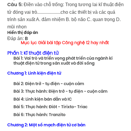
Điền vào chỗ trống: Trong tương lai kĩ thuật điện
Câu 5:
tử đóng vai trò....................cho các thiết bị và các quá
trình sản xuất A. đảm nhiệm B. bộ não C. quan trọng D.
mũi nhọn
Hiển thị đáp án
Đáp án:
B
Mục lục Giải bài tập Công nghệ 12 hay nhất
Phần 1: Kĩ thuật điện tử
Bài 1: Vai trò và triển vọng phát triển của ngành kĩ
thuật điện tử trong sản xuất và đời sống
Chương 1: Linh kiện điện tử
Bài 2: Điện trở - tụ điện - cuộn cảm
Bài 3: Thực hành: Điện trở - tụ điện - cuộn cảm
Bài 4: Linh kiện bán dẫn và IC
Bài 5: Thực hành: Điôt - Tirixto- Triac
Bài 6: Thực hành: Tranzito
Chương 2: Một số mạch điện tử cơ bản