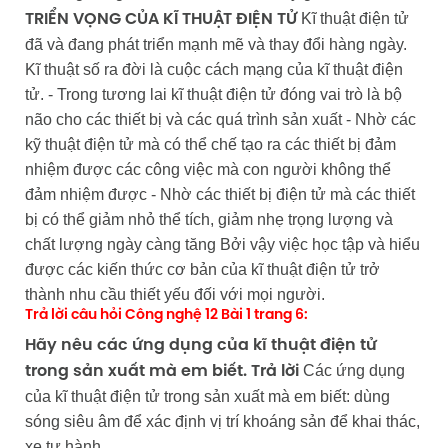
Kĩ thuật điện tử
TRIỂN VỌNG CỦA KĨ THUẬT ĐIỆN TỬ
đã và đang phát triển mạnh mẽ và thay đổi hàng ngày.
Kĩ thuật số ra đời là cuộc cách mạng của kĩ thuật điện
tử. - Trong tương lai kĩ thuật điện tử đóng vai trò là bộ
não cho các thiết bị và các quá trình sản xuất - Nhờ các
kỹ thuật điện tử mà có thể chế tạo ra các thiết bị đảm
nhiệm được các công việc mà con người không thể
đảm nhiệm được - Nhờ các thiết bị điện tử mà các thiết
bị có thể giảm nhỏ thể tích, giảm nhẹ trọng lượng và
chất lượng ngày càng tăng Bởi vậy việc học tập và hiểu
được các kiến thức cơ bản của kĩ thuật điện tử trở
thành nhu cầu thiết yếu đối với mọi người.
Trả lời câu hỏi Công nghệ 12 Bài 1 trang 6:
Hãy nêu các ứng dụng của kĩ thuật điện tử
Các ứng dụng
trong sản xuất mà em biết.
Trả lời
của kĩ thuật điện tử trong sản xuất mà em biết: dùng
sóng siêu âm để xác định vị trí khoáng sản để khai thác,
xe tự hành,…