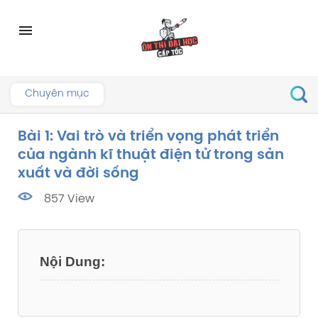
Skip
to
menu
content
Chuyên mục
Bài 1: Vai trò và triển vọng phát triển
của ngành kĩ thuật điện tử trong sản
xuất và đời sống
857 View