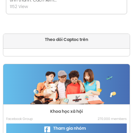
tỉnh thành. Cách xem...
1152 View
Theo dõi Captoc trên
Khoa học xã hội
Facebook Group
270.000 members
Tham gia nhóm