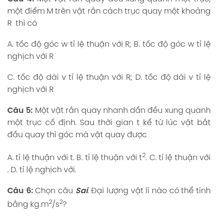
một điểm M trên vật rắn cách trục quay một khoảng
R thì có
A. tốc độ góc w tỉ lệ thuận với R; B. tốc độ góc w tỉ lệ
nghịch với R
C. tốc độ dài v tỉ lệ thuận với R; D. tốc độ dài v tỉ lệ
nghịch với R
Câu 5:
Một vật rắn quay nhanh dần đều xung quanh
một trục cố định. Sau thời gian t kể từ lúc vật bắt
đầu quay thì góc mà vật quay được
2
A. tỉ lệ thuận với t. B. tỉ lệ thuận với t
. C. tỉ lệ thuận với
. D. tỉ lệ nghịch với.
Câu 6:
Chọn câu
Sai
. Đại lượng vật lí nào có thể tính
2
2
bằng kg.m
/s
?