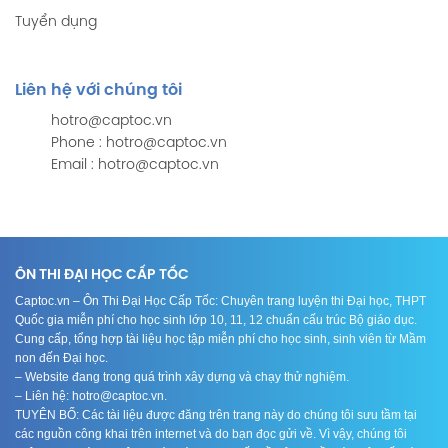
Tuyển dụng
Liên hệ với chúng tôi
hotro@captoc.vn
Phone : hotro@captoc.vn
Email : hotro@captoc.vn
ÔN THI ĐẠI HỌC CẤP TỐC
Captoc.vn – Ôn Thi Đại Học Cấp Tốc: Chuyên trang luyện thi Đại học, THPT
Quốc gia miễn phí cho học sinh lớp 10, 11, 12 chuẩn cấu trúc Bộ giáo dục.
Cung cấp, tổng hợp tài liệu học tập miễn phí cho học sinh, sinh viên từ Mầm
non đến Đại học.
– Website đang trong quá trình xây dựng và chạy thử nghiệm.
– Liên hệ: hotro@captoc.vn.
TUYÊN BỐ: Các tài liệu được đăng trên trang này do chúng tôi sưu tầm tại
các nguồn công khai trên internet và do bạn đọc gửi về. Vì vậy, chúng tôi