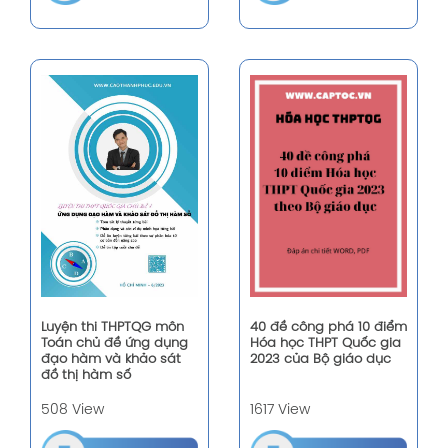
40 đề công phá 10 điểm
Luyện thi THPTQG môn
Hóa học THPT Quốc gia
Toán chủ đề ứng dụng
2023 của Bộ giáo dục
đạo hàm và khảo sát
đồ thị hàm số
1617 View
508 View