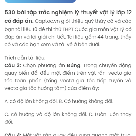
530 bài tập trắc nghiệm
lý thuyết vật lý lớp 12
có đáp án.
Captoc.vn
giới thiệu quý thầy cô và các
bạn tài liệu 10 đề thi thử THPT Quốc gia môn Vật Lý có
đáp án và lời giải chi tiết. Tài liệu gồm 44 trang, thầy
cô và các bạn xem và tải về ở bên dưới.
Trích dẫn tài liệu:
Câu 3:
Chọn phương án
Đúng
. Trong chuyển động
quay biến đổi đểu một điểm trên vật rắn, vectơ gia
tốc toàn phần (tổng vectơ gia tốc tiếp tuyến và
vectơ gia tốc hướng tâm) của điểm ấy:
A. có độ lớn không đổi. B. Có hướng không đổi.
C. có hướng và độ lớn không đổi. D. Luôn luôn thay
đổi.
Câu 4:
Một vật rắn quay đều xung quanh một trục,