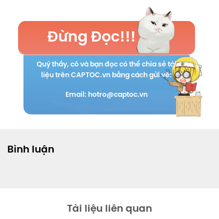
Đừng Đọc!!!
Quý thầy, cô và bạn đọc có thể chia sẻ tài
liệu trên CAPTOC.vn bằng cách gửi về:
Email: hotro@captoc.vn
Bình luận
Tài liệu liên quan