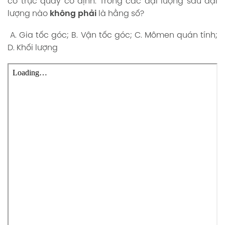
có trục quay cố định. Trong các đại lượng sau đại
lượng nào
không phải
là hằng số?
A. Gia tốc góc; B. Vận tốc góc; C. Mômen quán tính;
D. Khối lượng